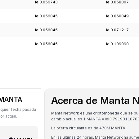
lei0.056743
lei0.058007
lei0.056045
lei0.060049
lei0.056045
lei0.071217
lei0.056045
lei0.109090
Acerca de Manta 
a MANTA
lquier fecha pasada
Manta Network es una criptomoneda que se pued
r actual.
cambio actual es 1 MANTA = lei3.791981187
La oferta circulante es de 478M MANTA.
En las últimas 24 horas, Manta Network ha aum