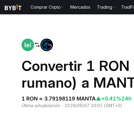
Comprar Cripto
Mercados
Trading
TradFi
Inicio
RON to MANTA
Convertir 1 RON
rumano) a MANT
1 RON ≈ 3.79198119 MANTA
▲
+0.41%
24h
Última actualización
：
2026/08/07 20:01
(
GMT+0
)