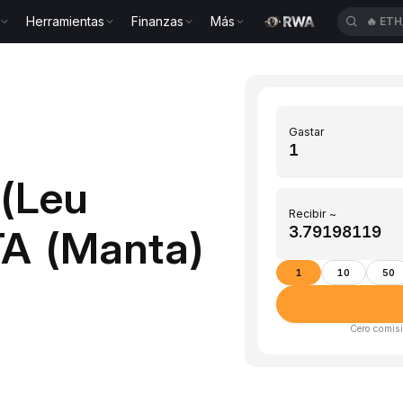
Herramientas
Finanzas
Más
🔥
ETH
Gastar
 (Leu
Recibir ~
A (Manta)
1
10
50
Cero comisi