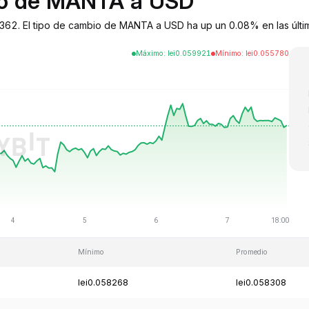
bio de MANTA a USD
62. El tipo de cambio de MANTA a USD ha up un 0.08% en las últi
Máximo
:
lei
0.059921
Mínimo
:
lei
0.055780
Mínimo
Promedio
lei0.058268
lei0.058308