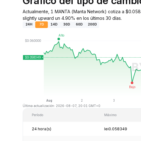
Gráfico del tipo de cam
Actualmente, 1 MANTA (Manta Network) cotiza a $0.0583
slightly upward un 4.90% en los últimos 30 días.
24H
7D
14D
30D
60D
200D
Última actualización: 2026-08-07, 20:01 GMT+0
Período
Máximo
24 hora(s)
lei0.058349