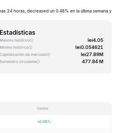
mas 24 horas, decreased un 0.48% en la última semana y
Estadísticas
lei4.05
Máximo histórico
lei0.054621
Mínimo histórico
lei27.89M
Capitalización de mercado
477.84 M
Suministro circulante
Cambio
+0.08%