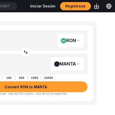
Regístrese
Iniciar Sesión
/USDT
RON
MANTA
100
500
1000
10000
Convert RON to MANTA
ones · más de 350 criptos · más de 40 monedas fiat