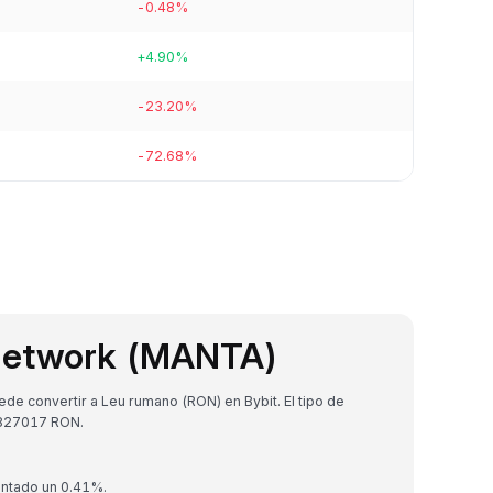
-0.48%
+4.90%
-23.20%
-72.68%
Network (MANTA)
e convertir a Leu rumano (RON) en Bybit. El tipo de
8827017 RON.
entado un 0.41%.