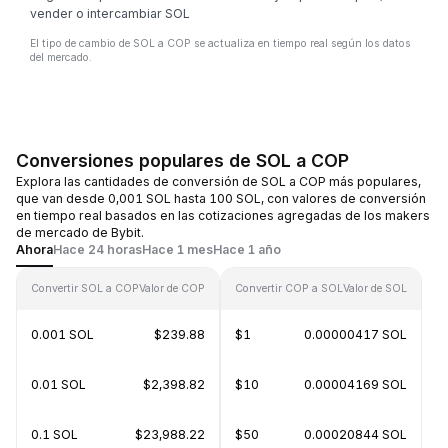
vender o intercambiar SOL
El tipo de cambio de SOL a COP se actualiza en tiempo real según los datos
del mercado.
Conversiones populares de SOL a COP
Explora las cantidades de conversión de SOL a COP más populares,
que van desde 0,001 SOL hasta 100 SOL, con valores de conversión
en tiempo real basados en las cotizaciones agregadas de los makers
de mercado de Bybit.
Ahora
Hace 24 horas
Hace 1 mes
Hace 1 año
Convertir SOL a COP
Valor de COP
Convertir COP a SOL
Valor de SOL
0.001 SOL
$239.88
$1
0.00000417 SOL
0.01 SOL
$2,398.82
$10
0.00004169 SOL
0.1 SOL
$23,988.22
$50
0.00020844 SOL