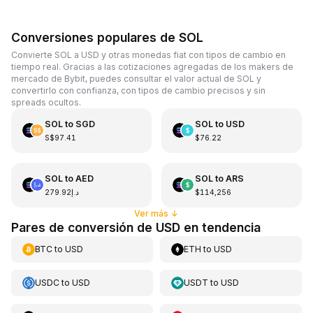
Conversiones populares de SOL
Convierte SOL a USD y otras monedas fiat con tipos de cambio en
tiempo real. Gracias a las cotizaciones agregadas de los makers de
mercado de Bybit, puedes consultar el valor actual de SOL y
convertirlo con confianza, con tipos de cambio precisos y sin
spreads ocultos.
SOL
to
SGD
SOL
to
USD
S$97.41
$76.22
SOL
to
AED
SOL
to
ARS
د.إ279.92
$114,256
Ver más
↓
Pares de conversión de USD en tendencia
BTC
to
USD
ETH
to
USD
USDC
to
USD
USDT
to
USD