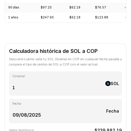
90 días
$97.25
$62.18
$76.57
+18
1 años
$247.60
$62.18
$123.88
-57
Calculadora histórica de SOL a COP
Descubre cuánto valía tu SOL (Solana) en COP en cualquier fecha pasada y
compara el tipo de cambio de SOL a COP con el valor actual.
Comprar
SOL
Fecha
Fecha
$239,882.19
Valor histórico