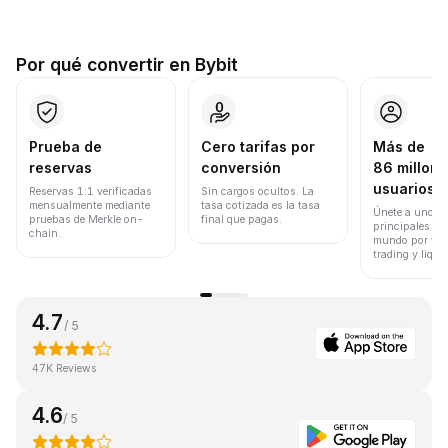
Por qué convertir en Bybit
Prueba de
Cero tarifas por
Más de
reservas
conversión
86 millone
usuarios
Reservas 1:1 verificadas
Sin cargos ocultos. La
mensualmente mediante
tasa cotizada es la tasa
Únete a uno de
pruebas de Merkle on-
final que pagas.
principales ex
chain.
mundo por vol
trading y liqui
4.7
/ 5
47K Reviews
4.6
/ 5