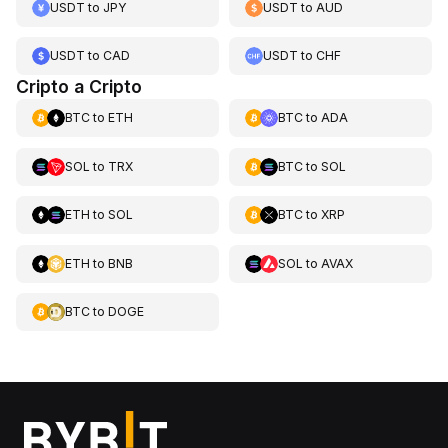
USDT
to
JPY
USDT
to
AUD
USDT
to
CAD
USDT
to
CHF
Cripto a Cripto
BTC
to
ETH
BTC
to
ADA
SOL
to
TRX
BTC
to
SOL
ETH
to
SOL
BTC
to
XRP
ETH
to
BNB
SOL
to
AVAX
BTC
to
DOGE