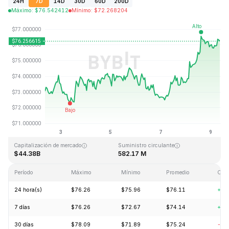
24H
7D
14D
30D
60D
200D
Máximo
:
$
76.542412
Mínimo
:
$
72.268204
Última actualización: 2026-08-09, 09:00 GMT+0
Máximo histórico
Mínimo histórico
$293.31
$0.500801
Capitalización de mercado
Suministro circulante
$44.38B
582.17 M
Período
Máximo
Mínimo
Promedio
Cam
24 hora(s)
$76.26
$75.96
$76.11
+1.
7 días
$76.26
$72.67
$74.14
+3.
30 días
$78.09
$71.89
$75.24
-3.