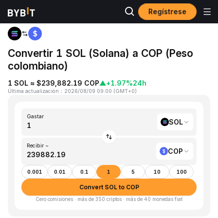
Regístrese
Inicio
SOL to COP
Convertir 1 SOL (Solana) a COP (Peso
colombiano)
1 SOL ≈ $239,882.19 COP
▲
+1.97%
24h
Última actualización
：
2026/08/09 09:00
(
GMT+0
)
Gastar
SOL
Recibir ~
COP
0.001
0.01
0.1
1
5
10
100
Convert SOL to COP
Cero comisiones · más de 350 criptos · más de 40 monedas fiat