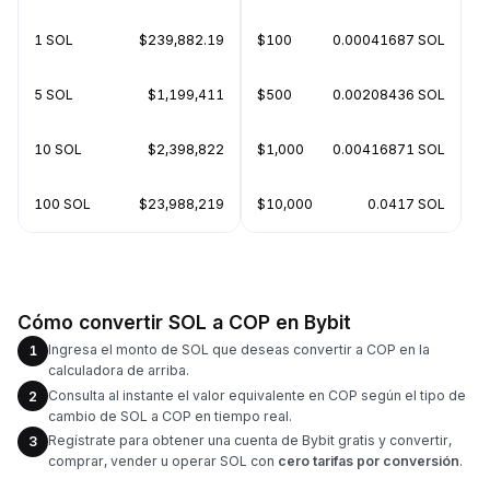
1 SOL
$239,882.19
$100
0.00041687 SOL
5 SOL
$1,199,411
$500
0.00208436 SOL
10 SOL
$2,398,822
$1,000
0.00416871 SOL
100 SOL
$23,988,219
$10,000
0.0417 SOL
Cómo convertir SOL a COP en Bybit
Ingresa el monto de SOL que deseas convertir a COP en la
1
calculadora de arriba.
Consulta al instante el valor equivalente en COP según el tipo de
2
cambio de SOL a COP en tiempo real.
Regístrate para obtener una cuenta de Bybit gratis y convertir,
3
comprar, vender u operar SOL con
cero tarifas por conversión
.