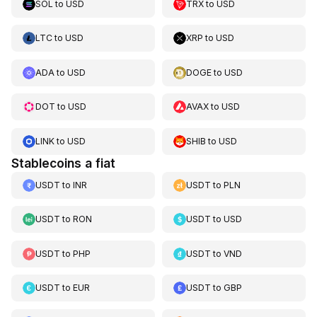
SOL
to
USD
TRX
to
USD
LTC
to
USD
XRP
to
USD
ADA
to
USD
DOGE
to
USD
DOT
to
USD
AVAX
to
USD
LINK
to
USD
SHIB
to
USD
Stablecoins a fiat
USDT
to
INR
USDT
to
PLN
USDT
to
RON
USDT
to
USD
USDT
to
PHP
USDT
to
VND
USDT
to
EUR
USDT
to
GBP