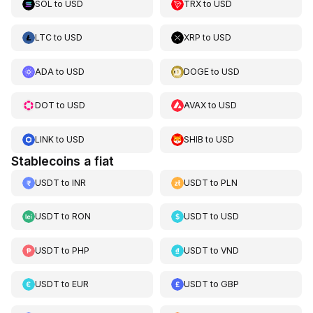
SOL
to
USD
TRX
to
USD
LTC
to
USD
XRP
to
USD
ADA
to
USD
DOGE
to
USD
DOT
to
USD
AVAX
to
USD
LINK
to
USD
SHIB
to
USD
Stablecoins a fiat
USDT
to
INR
USDT
to
PLN
USDT
to
RON
USDT
to
USD
USDT
to
PHP
USDT
to
VND
USDT
to
EUR
USDT
to
GBP