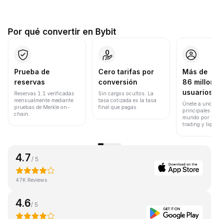
Por qué convertir en Bybit
Prueba de
Cero tarifas por
Más de
reservas
conversión
86 millone
usuarios
Reservas 1:1 verificadas
Sin cargos ocultos. La
mensualmente mediante
tasa cotizada es la tasa
Únete a uno de
pruebas de Merkle on-
final que pagas.
principales ex
chain.
mundo por vol
trading y liqui
4.7
/ 5
47K Reviews
4.6
/ 5