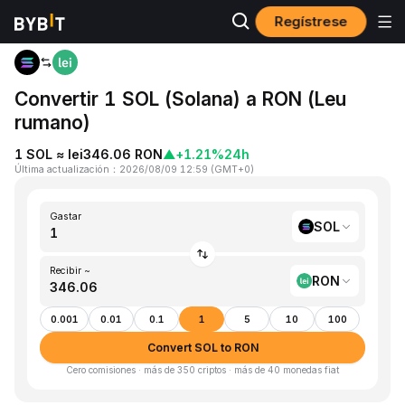
Regístrese
Inicio
SOL to RON
Convertir 1 SOL (Solana) a RON (Leu
rumano)
1 SOL ≈ lei346.06 RON
▲
+1.21%
24h
Última actualización
：
2026/08/09 12:59
(
GMT+0
)
Gastar
SOL
Recibir ~
RON
0.001
0.01
0.1
1
5
10
100
Convert SOL to RON
Cero comisiones · más de 350 criptos · más de 40 monedas fiat