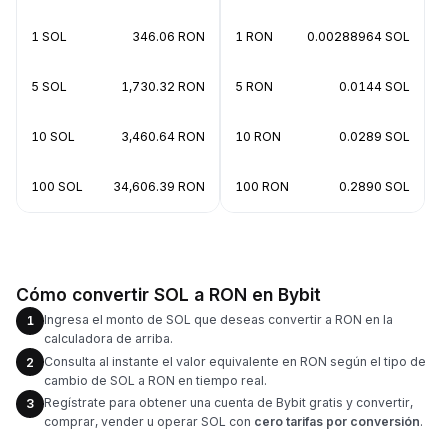
1 SOL
346.06 RON
1 RON
0.00288964 SOL
5 SOL
1,730.32 RON
5 RON
0.0144 SOL
10 SOL
3,460.64 RON
10 RON
0.0289 SOL
100 SOL
34,606.39 RON
100 RON
0.2890 SOL
Cómo convertir SOL a RON en Bybit
Ingresa el monto de SOL que deseas convertir a RON en la
1
calculadora de arriba.
Consulta al instante el valor equivalente en RON según el tipo de
2
cambio de SOL a RON en tiempo real.
Regístrate para obtener una cuenta de Bybit gratis y convertir,
3
comprar, vender u operar SOL con
cero tarifas por conversión
.