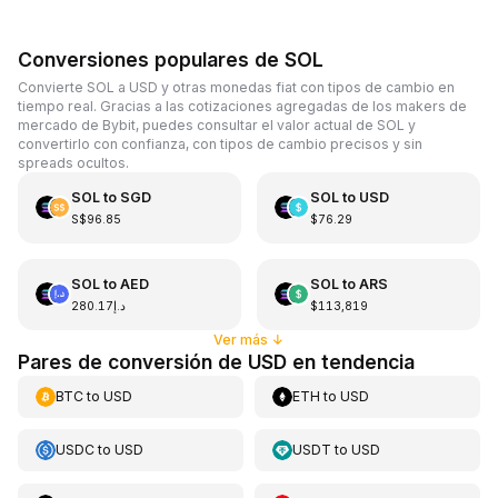
Conversiones populares de SOL
Convierte SOL a USD y otras monedas fiat con tipos de cambio en
tiempo real. Gracias a las cotizaciones agregadas de los makers de
mercado de Bybit, puedes consultar el valor actual de SOL y
convertirlo con confianza, con tipos de cambio precisos y sin
spreads ocultos.
SOL
to
SGD
SOL
to
USD
S$96.85
$76.29
SOL
to
AED
SOL
to
ARS
د.إ280.17
$113,819
Ver más
↓
Pares de conversión de USD en tendencia
BTC
to
USD
ETH
to
USD
USDC
to
USD
USDT
to
USD