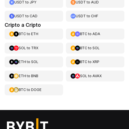
USDT
to
JPY
USDT
to
AUD
USDT
to
CAD
USDT
to
CHF
Cripto a Cripto
BTC
to
ETH
BTC
to
ADA
SOL
to
TRX
BTC
to
SOL
ETH
to
SOL
BTC
to
XRP
ETH
to
BNB
SOL
to
AVAX
BTC
to
DOGE