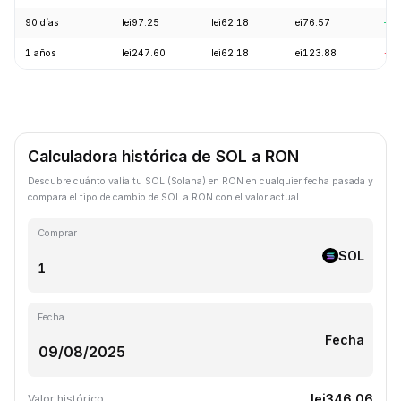
90 días
lei97.25
lei62.18
lei76.57
+2
1 años
lei247.60
lei62.18
lei123.88
-5
Calculadora histórica de SOL a RON
Descubre cuánto valía tu SOL (Solana) en RON en cualquier fecha pasada y
compara el tipo de cambio de SOL a RON con el valor actual.
Comprar
SOL
Fecha
Fecha
lei346.06
Valor histórico