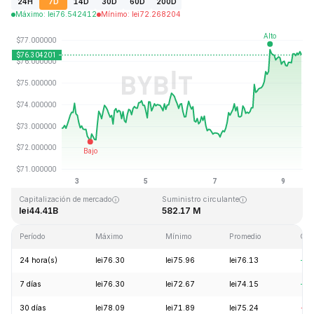
24H
7D
14D
30D
60D
200D
Máximo
:
lei
76.542412
Mínimo
:
lei
72.268204
Última actualización: 2026-08-09, 12:59 GMT+0
Máximo histórico
Mínimo histórico
lei293.31
lei0.500801
Capitalización de mercado
Suministro circulante
lei44.41B
582.17 M
Período
Máximo
Mínimo
Promedio
Cam
24 hora(s)
lei76.30
lei75.96
lei76.13
+1.
7 días
lei76.30
lei72.67
lei74.15
+4.
30 días
lei78.09
lei71.89
lei75.24
-3.