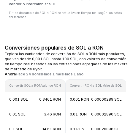
vender o intercambiar SOL
El tipo de cambio de SOL a RON se actualiza en tiempo real según los datos
del mercado.
Conversiones populares de SOL a RON
Explora las cantidades de conversión de SOL a RON más populares,
que van desde 0,001 SOL hasta 100 SOL, con valores de conversión
en tiempo real basados en las cotizaciones agregadas de los makers
de mercado de Bybit.
Ahora
Hace 24 horas
Hace 1 mes
Hace 1 año
Convertir SOL a RON
Valor de RON
Convertir RON a SOL
Valor de SOL
0.001 SOL
0.3461 RON
0.001 RON
0.00000289 SOL
0.01 SOL
3.46 RON
0.01 RON
0.00002890 SOL
0.1 SOL
34.61 RON
0.1 RON
0.00028896 SOL