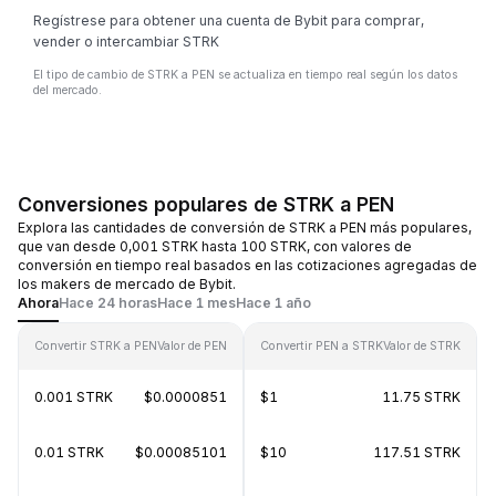
Regístrese para obtener una cuenta de Bybit para comprar,
vender o intercambiar STRK
El tipo de cambio de STRK a PEN se actualiza en tiempo real según los datos
del mercado.
Conversiones populares de STRK a PEN
Explora las cantidades de conversión de STRK a PEN más populares,
que van desde 0,001 STRK hasta 100 STRK, con valores de
conversión en tiempo real basados en las cotizaciones agregadas de
los makers de mercado de Bybit.
Ahora
Hace 24 horas
Hace 1 mes
Hace 1 año
Convertir STRK a PEN
Valor de PEN
Convertir PEN a STRK
Valor de STRK
0.001 STRK
$0.0000851
$1
11.75 STRK
0.01 STRK
$0.00085101
$10
117.51 STRK