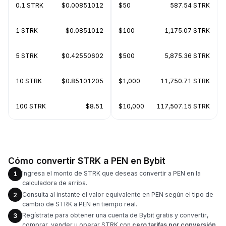
0.1 STRK
$0.00851012
$50
587.54 STRK
1 STRK
$0.0851012
$100
1,175.07 STRK
5 STRK
$0.42550602
$500
5,875.36 STRK
10 STRK
$0.85101205
$1,000
11,750.71 STRK
100 STRK
$8.51
$10,000
117,507.15 STRK
Cómo convertir STRK a PEN en Bybit
Ingresa el monto de STRK que deseas convertir a PEN en la
1
calculadora de arriba.
Consulta al instante el valor equivalente en PEN según el tipo de
2
cambio de STRK a PEN en tiempo real.
Regístrate para obtener una cuenta de Bybit gratis y convertir,
3
comprar, vender u operar STRK con
cero tarifas por conversión
.