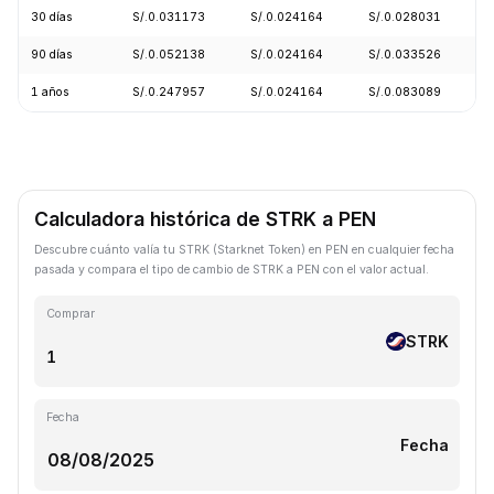
30 días
S/.0.031173
S/.0.024164
S/.0.028031
90 días
S/.0.052138
S/.0.024164
S/.0.033526
1 años
S/.0.247957
S/.0.024164
S/.0.083089
Calculadora histórica de STRK a PEN
Descubre cuánto valía tu STRK (Starknet Token) en PEN en cualquier fecha
pasada y compara el tipo de cambio de STRK a PEN con el valor actual.
Comprar
STRK
Fecha
Fecha