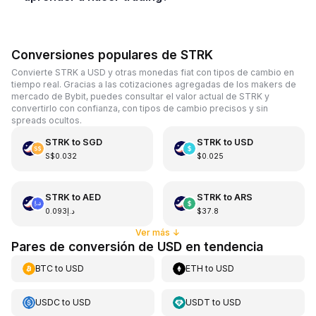
Conversiones populares de STRK
Convierte STRK a USD y otras monedas fiat con tipos de cambio en
tiempo real. Gracias a las cotizaciones agregadas de los makers de
mercado de Bybit, puedes consultar el valor actual de STRK y
convertirlo con confianza, con tipos de cambio precisos y sin
spreads ocultos.
STRK
to
SGD
STRK
to
USD
S$0.032
$0.025
STRK
to
AED
STRK
to
ARS
د.إ0.093
$37.8
Ver más
↓
Pares de conversión de USD en tendencia
BTC
to
USD
ETH
to
USD
USDC
to
USD
USDT
to
USD