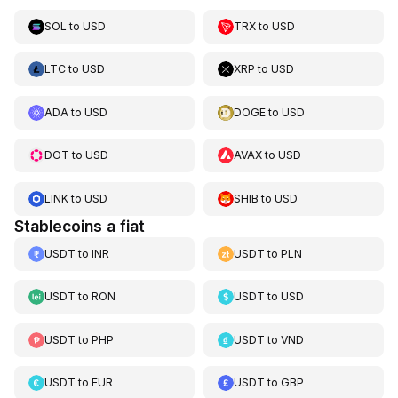
SOL
to
USD
TRX
to
USD
LTC
to
USD
XRP
to
USD
ADA
to
USD
DOGE
to
USD
DOT
to
USD
AVAX
to
USD
LINK
to
USD
SHIB
to
USD
Stablecoins a fiat
USDT
to
INR
USDT
to
PLN
USDT
to
RON
USDT
to
USD
USDT
to
PHP
USDT
to
VND
USDT
to
EUR
USDT
to
GBP