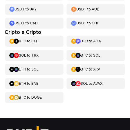
USDT
to
JPY
USDT
to
AUD
USDT
to
CAD
USDT
to
CHF
Cripto a Cripto
BTC
to
ETH
BTC
to
ADA
SOL
to
TRX
BTC
to
SOL
ETH
to
SOL
BTC
to
XRP
ETH
to
BNB
SOL
to
AVAX
BTC
to
DOGE