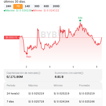
últimos 30 días.
24H
7D
14D
30D
60D
200D
Máximo
:
S/.
0.026228
Mínimo
:
S/.
0.024122
Última actualización: 2026-08-08, 10:01 GMT+0
Máximo histórico
Mínimo histórico
S/.4.41
S/.0.023949
Capitalización de mercado
Suministro circulante
S/.171.80M
6.81 B
Período
Máximo
Mínimo
Promedio
C
24 hora(s)
S/.0.025219
S/.0.025219
S/.0.025219
7 días
S/.0.025718
S/.0.024164
S/.0.025166