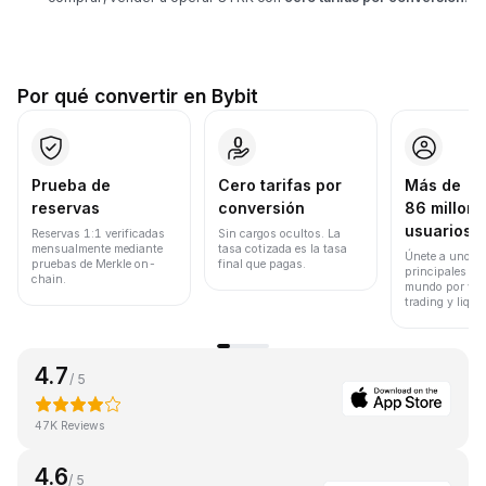
Por qué convertir en Bybit
Prueba de
Cero tarifas por
Más de
reservas
conversión
86 millone
usuarios
Reservas 1:1 verificadas
Sin cargos ocultos. La
mensualmente mediante
tasa cotizada es la tasa
Únete a uno de
pruebas de Merkle on-
final que pagas.
principales ex
chain.
mundo por vol
trading y liqui
4.7
/ 5
47K Reviews
4.6
/ 5