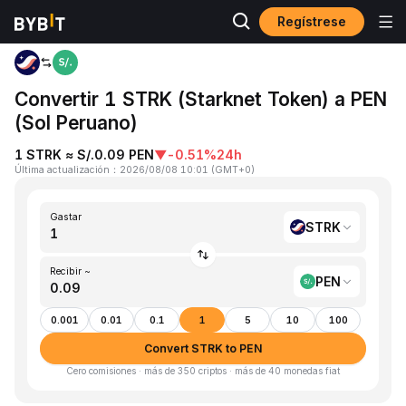
Regístrese
Inicio
STRK to PEN
Convertir 1 STRK (Starknet Token) a PEN
(Sol Peruano)
1 STRK ≈ S/.0.09 PEN
▼
-0.51%
24h
Última actualización
：
2026/08/08 10:01
(
GMT+0
)
Gastar
STRK
Recibir ~
PEN
0.001
0.01
0.1
1
5
10
100
Convert STRK to PEN
Cero comisiones · más de 350 criptos · más de 40 monedas fiat