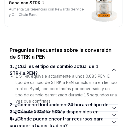
Gana con STRK
Aumenta tus tenencias con Rewards Service
y On-Chain Earn.
Preguntas frecuentes sobre la conversión
de STRK a PEN
1. ¿Cuál es el tipo de cambio actual de 1
STRK a PEN?
1 STRK equivale actualmente a unos 0.085 PEN. El
tipo de cambio de STRK a PEN se actualiza en tiempo
real en Bybit, con cero tarifas por conversión y un
tipo de cambio garantizado durante 15 segundos una
vez que confirmas.
2. ¿Cómo ha fluctuado en 24 horas el tipo de
cambio de STRK a PEN?
3. ¿Cuántos Starknet hay disponibles en
total?
4. ¿Dónde puedo encontrar recursos para
aprender a hacer trading?