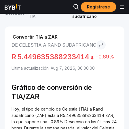
Regístrese
Precio de Celestia
Celestia to Rand
Mercados
TIA
sudafricano
Convertir TIA a ZAR
DE CELESTIA A RAND SUDAFRICANO
R
5.449635388233414
-0.89%
Última actualización: Aug 7, 2026, 06:00:00
Gráfico de conversión de
TIA/
ZAR
Hoy, el tipo de cambio de Celestia (TIA) a Rand
sudafricano (ZAR) está a R5.449635388233414 ZAR,
lo que supone una -0.89% Descenso en las últimas 24
horas. Durante la semana pasada, el valor del Celestia