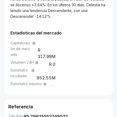
se Ascenso +2.84%. En los últimos 30 días, Celestia ha
tenido una tendencia Descendente, con una
Descensodel -14.12%.
Estadísticas del mercado
Capitalizaci
ón de merc
ado
317.99M
Volumen 24H
0
Suministro
circulante
952.55M
Suministro máximo
--
Referencia
24h Bajo
R
5.29925552749032