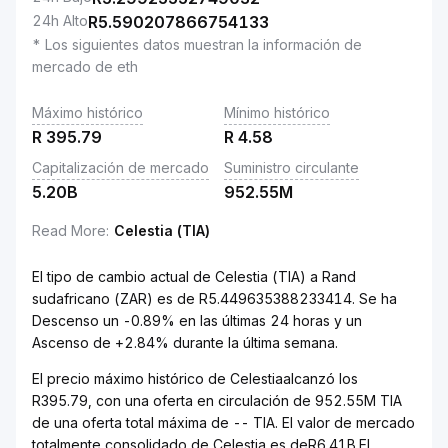
24h Alto
R
5.590207866754133
* Los siguientes datos muestran la información de
mercado de eth
Máximo histórico
Mínimo histórico
R
395.79
R
4.58
Capitalización de mercado
Suministro circulante
5.20B
952.55M
Read More
:
Celestia (TIA)
El tipo de cambio actual de Celestia (TIA) a Rand
sudafricano (ZAR) es de R5.449635388233414. Se ha
Descenso un -0.89% en las últimas 24 horas y un
Ascenso de +2.84% durante la última semana.
El precio máximo histórico de Celestiaalcanzó los
R395.79, con una oferta en circulación de 952.55M TIA
de una oferta total máxima de -- TIA. El valor de mercado
totalmente consolidado de Celestia es deR6.41B.El