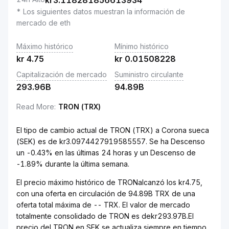
kr
3.118281856613934
* Los siguientes datos muestran la información de
mercado de eth
Máximo histórico
Mínimo histórico
kr
4.75
kr
0.01508228
Capitalización de mercado
Suministro circulante
293.96B
94.89B
Read More
:
TRON (TRX)
El tipo de cambio actual de TRON (TRX) a Corona sueca
(SEK) es de kr3.0974427919585557. Se ha Descenso
un -0.43% en las últimas 24 horas y un Descenso de
-1.89% durante la última semana.
El precio máximo histórico de TRONalcanzó los kr4.75,
con una oferta en circulación de 94.89B TRX de una
oferta total máxima de -- TRX. El valor de mercado
totalmente consolidado de TRON es dekr293.97B.El
precio del TRON en SEK se actualiza siempre en tiempo