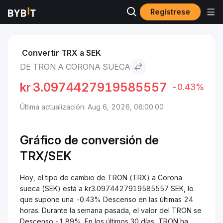
Regístrese
Mercados
Precio de TRON TRX
TRON to Corona sueca
Convertir TRX a SEK
DE TRON A CORONA SUECA
kr
3.0974427919585557
-0.43%
Última actualización: Aug 6, 2026, 08:00:00
Gráfico de conversión de
TRX/
SEK
Hoy, el tipo de cambio de TRON (TRX) a Corona
sueca (SEK) está a kr3.0974427919585557 SEK, lo
que supone una -0.43% Descenso en las últimas 24
horas. Durante la semana pasada, el valor del TRON se
Descenso -1.89%. En los últimos 30 días, TRON ha