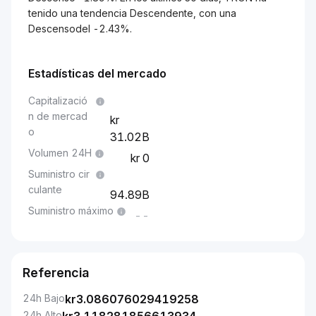
tenido una tendencia Descendente, con una
Descensodel -2.43%.
Estadísticas del mercado
Capitalizació
n de mercad
o
31.02B
Volumen 24H
0
Suministro cir
culante
94.89B
Suministro máximo
--
Referencia
24h Bajo
kr
3.086076029419258
24h Alto