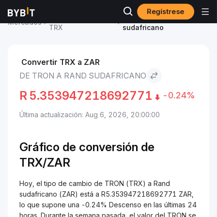
Regístrese
Precio de TRON
TRON to Rand
Mercados
TRX
sudafricano
Convertir TRX a ZAR
DE TRON A RAND SUDAFRICANO
R
5.353947218692771
-0.24%
Última actualización: Aug 6, 2026, 20:00:00
Gráfico de conversión de
TRX/
ZAR
Hoy, el tipo de cambio de TRON (TRX) a Rand
sudafricano (ZAR) está a R5.353947218692771 ZAR,
lo que supone una -0.24% Descenso en las últimas 24
horas. Durante la semana pasada, el valor del TRON se