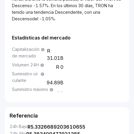
Descenso -1.57%. En los últimos 30 días, TRON ha
tenido una tendencia Descendente, con una
Descensodel -1.05%.
Estadísticas del mercado
Capitalización
de mercado
31.01B
Volumen 24H
0
Suministro cir
culante
94.89B
Suministro máximo
--
Referencia
24h Bajo
R
5.3326689203610655
24h Alto