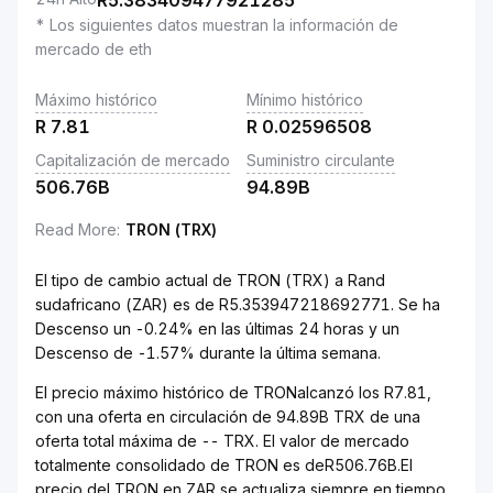
R
5.383409477921285
* Los siguientes datos muestran la información de
mercado de eth
Máximo histórico
Mínimo histórico
R
7.81
R
0.02596508
Capitalización de mercado
Suministro circulante
506.76B
94.89B
Read More
:
TRON (TRX)
El tipo de cambio actual de TRON (TRX) a Rand
sudafricano (ZAR) es de R5.353947218692771. Se ha
Descenso un -0.24% en las últimas 24 horas y un
Descenso de -1.57% durante la última semana.
El precio máximo histórico de TRONalcanzó los R7.81,
con una oferta en circulación de 94.89B TRX de una
oferta total máxima de -- TRX. El valor de mercado
totalmente consolidado de TRON es deR506.76B.El
precio del TRON en ZAR se actualiza siempre en tiempo