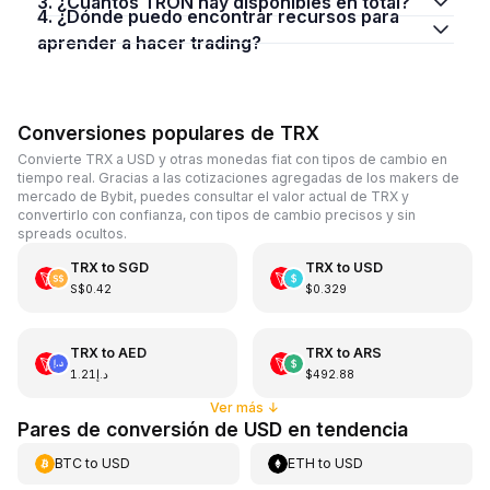
3. ¿Cuántos TRON hay disponibles en total?
4. ¿Dónde puedo encontrar recursos para
aprender a hacer trading?
Conversiones populares de TRX
Convierte TRX a USD y otras monedas fiat con tipos de cambio en
tiempo real. Gracias a las cotizaciones agregadas de los makers de
mercado de Bybit, puedes consultar el valor actual de TRX y
convertirlo con confianza, con tipos de cambio precisos y sin
spreads ocultos.
TRX
to
SGD
TRX
to
USD
S$0.42
$0.329
TRX
to
AED
TRX
to
ARS
د.إ1.21
$492.88
Ver más
↓
Pares de conversión de USD en tendencia
BTC
to
USD
ETH
to
USD