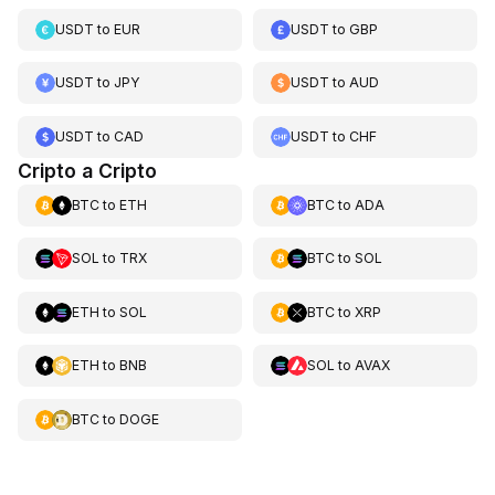
USDT
to
EUR
USDT
to
GBP
USDT
to
JPY
USDT
to
AUD
USDT
to
CAD
USDT
to
CHF
Cripto a Cripto
BTC
to
ETH
BTC
to
ADA
SOL
to
TRX
BTC
to
SOL
ETH
to
SOL
BTC
to
XRP
ETH
to
BNB
SOL
to
AVAX
BTC
to
DOGE