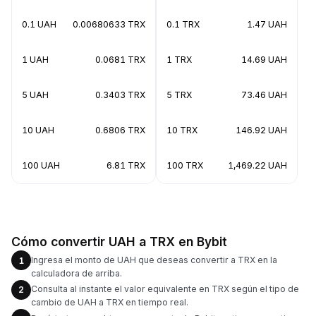
0.1 UAH
0.00680633 TRX
0.1 TRX
1.47 UAH
1 UAH
0.0681 TRX
1 TRX
14.69 UAH
5 UAH
0.3403 TRX
5 TRX
73.46 UAH
10 UAH
0.6806 TRX
10 TRX
146.92 UAH
100 UAH
6.81 TRX
100 TRX
1,469.22 UAH
Cómo convertir UAH a TRX en Bybit
Ingresa el monto de UAH que deseas convertir a TRX en la
1
calculadora de arriba.
Consulta al instante el valor equivalente en TRX según el tipo de
2
cambio de UAH a TRX en tiempo real.