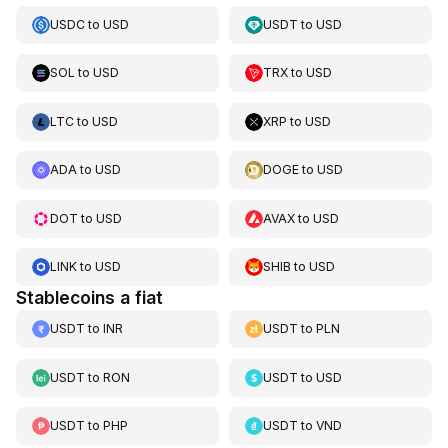
USDC
to
USD
USDT
to
USD
SOL
to
USD
TRX
to
USD
LTC
to
USD
XRP
to
USD
ADA
to
USD
DOGE
to
USD
DOT
to
USD
AVAX
to
USD
LINK
to
USD
SHIB
to
USD
Stablecoins a fiat
USDT
to
INR
USDT
to
PLN
USDT
to
RON
USDT
to
USD
USDT
to
PHP
USDT
to
VND