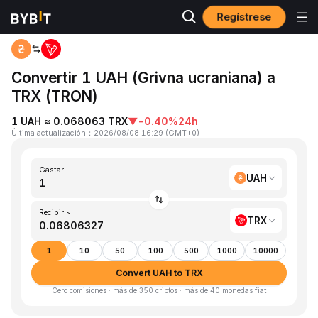
Regístrese
Inicio
UAH to TRX
Convertir 1 UAH (Grivna ucraniana) a
TRX (TRON)
1 UAH ≈ 0.068063 TRX
▼
-0.40%
24h
Última actualización
：
2026/08/08 16:29
(
GMT+0
)
Gastar
UAH
Recibir ~
TRX
1
10
50
100
500
1000
10000
Convert UAH to TRX
Cero comisiones · más de 350 criptos · más de 40 monedas fiat