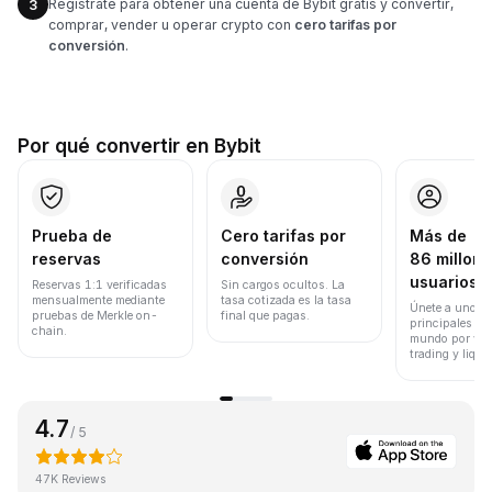
Regístrate para obtener una cuenta de Bybit gratis y convertir,
3
comprar, vender u operar crypto con
cero tarifas por
conversión
.
Por qué convertir en Bybit
Prueba de
Cero tarifas por
Más de
reservas
conversión
86 millone
usuarios
Reservas 1:1 verificadas
Sin cargos ocultos. La
mensualmente mediante
tasa cotizada es la tasa
Únete a uno de
pruebas de Merkle on-
final que pagas.
principales ex
chain.
mundo por vol
trading y liqui
4.7
/ 5
47K Reviews