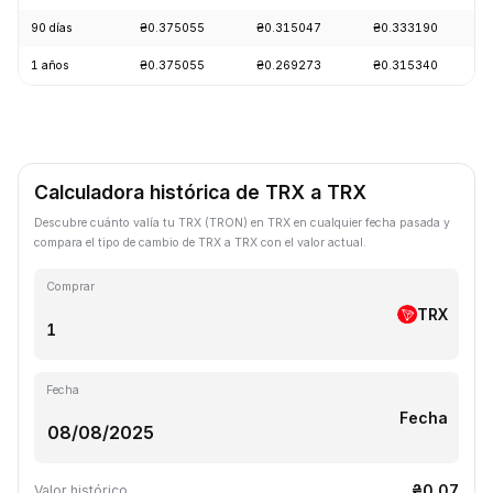
90 días
₴0.375055
₴0.315047
₴0.333190
1 años
₴0.375055
₴0.269273
₴0.315340
Calculadora histórica de TRX a TRX
Descubre cuánto valía tu TRX (TRON) en TRX en cualquier fecha pasada y
compara el tipo de cambio de TRX a TRX con el valor actual.
Comprar
TRX
Fecha
Fecha
₴0.07
Valor histórico