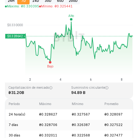
24H
7D
14D
30D
60D
200D
Máximo
:
₴
0.330395
Mínimo
:
₴
0.325441
Última actualización: 2026-08-08, 16:29 GMT+0
Máximo histórico
Mínimo histórico
₴0.431288
₴0.001804
Capitalización de mercado
Suministro circulante
₴31.20B
94.89 B
Período
Máximo
Mínimo
Promedio
24 hora(s)
₴0.328627
₴0.327567
₴0.328097
7 días
₴0.328706
₴0.326387
₴0.327522
30 días
₴0.332011
₴0.322568
₴0.327477