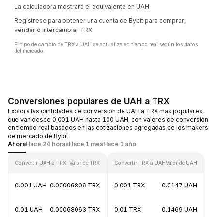
La calculadora mostrará el equivalente en UAH
Regístrese para obtener una cuenta de Bybit para comprar,
vender o intercambiar TRX
El tipo de cambio de TRX a UAH se actualiza en tiempo real según los datos
del mercado.
Conversiones populares de UAH a TRX
Explora las cantidades de conversión de UAH a TRX más populares,
que van desde 0,001 UAH hasta 100 UAH, con valores de conversión
en tiempo real basados en las cotizaciones agregadas de los makers
de mercado de Bybit.
Ahora
Hace 24 horas
Hace 1 mes
Hace 1 año
Convertir UAH a TRX
Valor de TRX
Convertir TRX a UAH
Valor de UAH
0.001 UAH
0.00006806 TRX
0.001 TRX
0.0147 UAH
0.01 UAH
0.00068063 TRX
0.01 TRX
0.1469 UAH