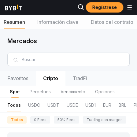
Regístrese
Resumen
Información clave
Datos del contrato
Mercados
Favoritos
Cripto
TradFi
Spot
Perpetuos
Vencimiento
Opciones
Todos
USDC
USDT
USDE
USD1
EUR
BRL
P
Todos
0 Fees
50% Fees
Trading con margen
R