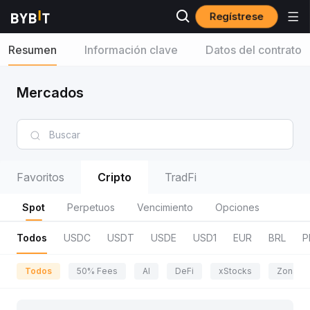
Regístrese
Resumen
Información clave
Datos del contrato
Mercados
Favoritos
Cripto
TradFi
Spot
Perpetuos
Vencimiento
Opciones
Todos
USDC
USDT
USDE
USD1
EUR
BRL
P
Todos
50% Fees
AI
DeFi
xStocks
Zona de