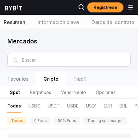
Regístrese
Resumen
Información clave
Datos del contrato
Mercados
Favoritos
Cripto
TradFi
Spot
Perpetuos
Vencimiento
Opciones
Todos
USDC
USDT
USDE
USD1
EUR
BRL
P
Todos
0 Fees
50% Fees
Trading con margen
R