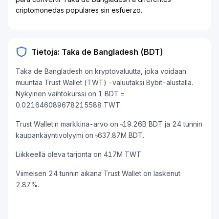
criptomonedas populares sin esfuerzo.
Tietoja: Taka de Bangladesh (BDT)
Taka de Bangladesh on kryptovaluutta, joka voidaan
muuntaa Trust Wallet (TWT) -valuutaksi Bybit-alustalla.
Nykyinen vaihtokurssi on 1 BDT =
0.021646089678215588 TWT.
Trust Wallet:n markkina-arvo on ৳19.26B BDT ja 24 tunnin
kaupankäyntivolyymi on ৳637.87M BDT.
Liikkeellä oleva tarjonta on 417M TWT.
Viimeisen 24 tunnin aikana Trust Wallet on laskenut
2.87%.