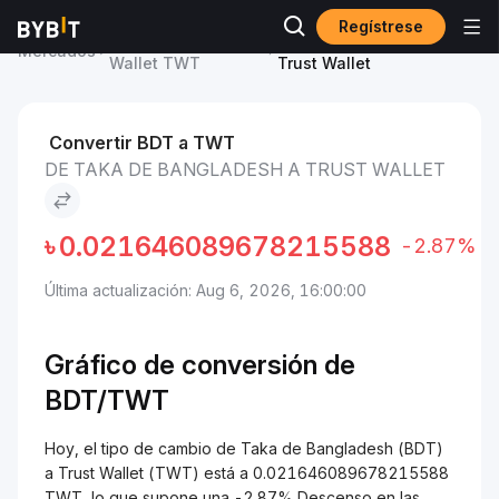
Regístrese
Precio de Trust
Taka de Bangladesh to
Mercados
Wallet TWT
Trust Wallet
Convertir BDT a TWT
DE TAKA DE BANGLADESH A TRUST WALLET
৳
0.021646089678215588
-2.87%
Última actualización: Aug 6, 2026, 16:00:00
Gráfico de conversión de
BDT/TWT
Hoy, el tipo de cambio de Taka de Bangladesh (BDT)
a Trust Wallet (TWT) está a 0.021646089678215588
TWT, lo que supone una -2.87% Descenso en las