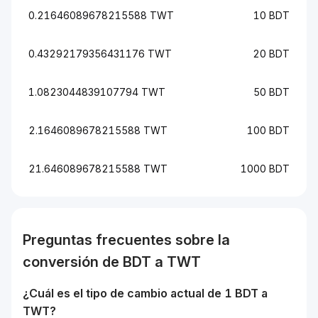
0.21646089678215588 TWT
10 BDT
0.43292179356431176 TWT
20 BDT
1.0823044839107794 TWT
50 BDT
2.1646089678215588 TWT
100 BDT
21.646089678215588 TWT
1000 BDT
Preguntas frecuentes sobre la
conversión de
BDT
a
TWT
¿Cuál es el tipo de cambio actual de 1
BDT
a
TWT
?