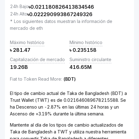
24h Bajo
৳
0.021180826413834546
24h Alto
৳
0.022290993867249326
* Los siguientes datos muestran la información de
mercado de eth
Máximo histórico
Mínimo histórico
৳
281.47
৳
0.235158
Capitalización de mercado
Suministro circulante
19.26B
416.65M
Fiat to Token Read More
:
(BDT)
El tipo de cambio actual de Taka de Bangladesh (BDT) a
Trust Wallet (TWT) es de 0.021646089678215588. Se
ha Descenso un -2.87% en las últimas 24 horas y un
Ascenso de +3.19% durante la última semana.
Mantente al día de los tipos de cambio actualizados de
Taka de Bangladesh a TWT y utiliza nuestra herramienta
para convertir Taka de Bangladesh a diferentes