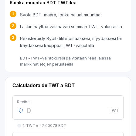
Kuinka muuntaa BDT TWT:ksi
1
Syötä BDT-määrä, jonka haluat muuntaa
2
Laskin näyttää vastaavan summan TWT-valuutassa
3
Rekisteröidy Bybit-tilille ostaaksesi, myydäksesi tai
käydäksesi kauppaa TWT-valuutalla
BDT-TWT-vaihtokurssi päivitetään reaaliajassa
markkinatietojen perusteella.
Calculadora de TWT a BDT
Recibe
TWT
1 TWT ≈ 47.60078 BDT