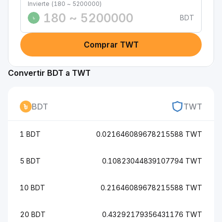
Invierte (180 ~ 5200000)
BDT
৳
Comprar TWT
Convertir BDT a TWT
BDT
TWT
1 BDT
0.021646089678215588 TWT
5 BDT
0.10823044839107794 TWT
10 BDT
0.21646089678215588 TWT
20 BDT
0.43292179356431176 TWT