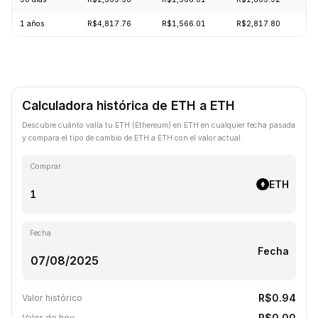
1 años
R$4,817.76
R$1,566.01
R$2,817.80
-
Calculadora histórica de ETH a ETH
Descubre cuánto valía tu ETH (Ethereum) en ETH en cualquier fecha pasada
y compara el tipo de cambio de ETH a ETH con el valor actual.
Comprar
ETH
Fecha
Fecha
R$0.94
Valor histórico
R$0.00
Valor de hoy