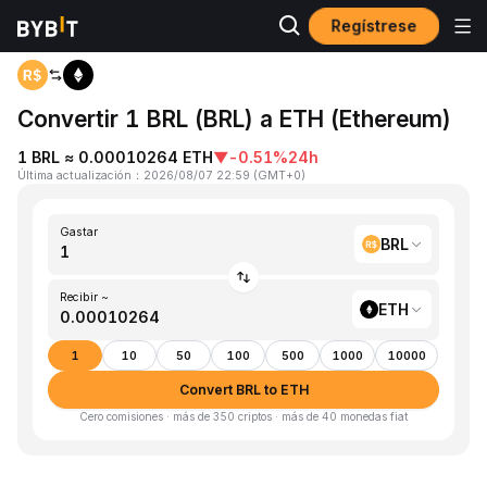
Regístrese
Inicio
BRL to ETH
Convertir 1 BRL (BRL) a ETH (Ethereum)
1 BRL ≈ 0.00010264 ETH
▼
-0.51%
24h
Última actualización
：
2026/08/07 22:59
(
GMT+0
)
Gastar
BRL
Recibir ~
ETH
1
10
50
100
500
1000
10000
Convert BRL to ETH
Cero comisiones · más de 350 criptos · más de 40 monedas fiat