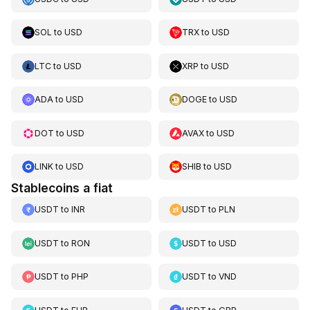
SOL
to
USD
TRX
to
USD
LTC
to
USD
XRP
to
USD
ADA
to
USD
DOGE
to
USD
DOT
to
USD
AVAX
to
USD
LINK
to
USD
SHIB
to
USD
Stablecoins a fiat
USDT
to
INR
USDT
to
PLN
USDT
to
RON
USDT
to
USD
USDT
to
PHP
USDT
to
VND