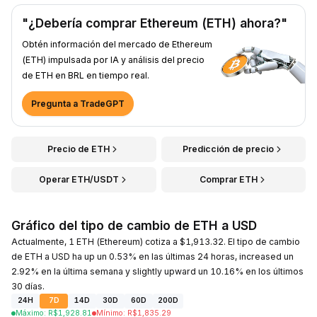
"¿Debería comprar Ethereum (ETH) ahora?"
Obtén información del mercado de Ethereum
(ETH) impulsada por IA y análisis del precio
de ETH en BRL en tiempo real.
Pregunta a TradeGPT
Precio de ETH
Predicción de precio
Operar ETH/USDT
Comprar ETH
Gráfico del tipo de cambio de ETH a USD
Actualmente, 1 ETH (Ethereum) cotiza a $1,913.32. El tipo de cambio
de ETH a USD ha up un 0.53% en las últimas 24 horas, increased un
2.92% en la última semana y slightly upward un 10.16% en los últimos
30 días.
24H
7D
14D
30D
60D
200D
Máximo
:
R$
1,928.81
Mínimo
:
R$
1,835.29