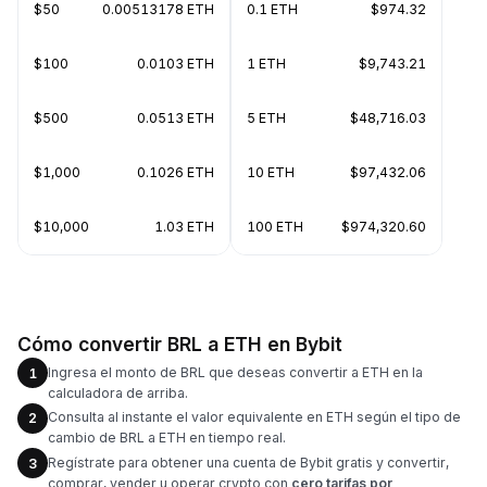
$50
0.00513178 ETH
0.1 ETH
$974.32
$100
0.0103 ETH
1 ETH
$9,743.21
$500
0.0513 ETH
5 ETH
$48,716.03
$1,000
0.1026 ETH
10 ETH
$97,432.06
$10,000
1.03 ETH
100 ETH
$974,320.60
Cómo convertir BRL a ETH en Bybit
Ingresa el monto de BRL que deseas convertir a ETH en la
1
calculadora de arriba.
Consulta al instante el valor equivalente en ETH según el tipo de
2
cambio de BRL a ETH en tiempo real.
Regístrate para obtener una cuenta de Bybit gratis y convertir,
3
comprar, vender u operar crypto con
cero tarifas por