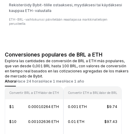
Rekisteröidy Bybit-tilille ostaaksesi, myydäksesi tai käydäksesi
kauppaa ETH-valuutalla
ETH-BRL-vaihtokurssi päivitetään reaaliajassa markkinatietojen
perusteella.
Conversiones populares de BRL a ETH
Explora las cantidades de conversión de BRL a ETH más populares,
que van desde 0,001 BRL hasta 100 BRL, con valores de conversión
en tiempo real basados en las cotizaciones agregadas de los makers
de mercado de Bybit.
Ahora
Hace 24 horas
Hace 1 mes
Hace 1 año
Convertir BRL a ETH
Valor de ETH
Convertir ETH a BRL
Valor de BRL
$1
0.00010264 ETH
0.001 ETH
$9.74
$10
0.00102636 ETH
0.01 ETH
$97.43