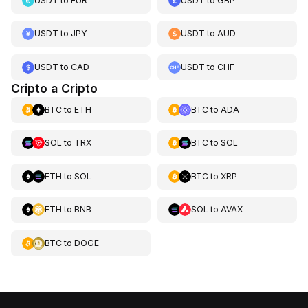
USDT
to
EUR
USDT
to
GBP
USDT
to
JPY
USDT
to
AUD
USDT
to
CAD
USDT
to
CHF
Cripto a Cripto
BTC
to
ETH
BTC
to
ADA
SOL
to
TRX
BTC
to
SOL
ETH
to
SOL
BTC
to
XRP
ETH
to
BNB
SOL
to
AVAX
BTC
to
DOGE