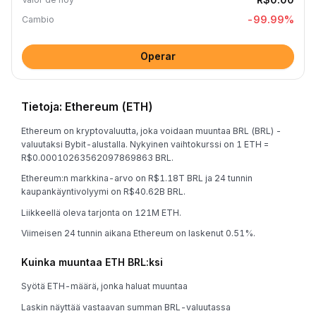
-99.99
%
Cambio
Operar
Tietoja: Ethereum (ETH)
Ethereum on kryptovaluutta, joka voidaan muuntaa BRL (BRL) -
valuutaksi Bybit-alustalla. Nykyinen vaihtokurssi on 1 ETH =
R$0.00010263562097869863 BRL.
Ethereum:n markkina-arvo on R$1.18T BRL ja 24 tunnin
kaupankäyntivolyymi on R$40.62B BRL.
Liikkeellä oleva tarjonta on 121M ETH.
Viimeisen 24 tunnin aikana Ethereum on laskenut 0.51%.
Kuinka muuntaa ETH BRL:ksi
Syötä ETH-määrä, jonka haluat muuntaa
Laskin näyttää vastaavan summan BRL-valuutassa