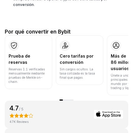
conversión
.
Por qué convertir en Bybit
Prueba de
Cero tarifas por
Más de
reservas
conversión
86 millone
usuarios
Reservas 1:1 verificadas
Sin cargos ocultos. La
mensualmente mediante
tasa cotizada es la tasa
Únete a uno de
pruebas de Merkle on-
final que pagas.
principales ex
chain.
mundo por vol
trading y liqui
4.7
/ 5
47K Reviews