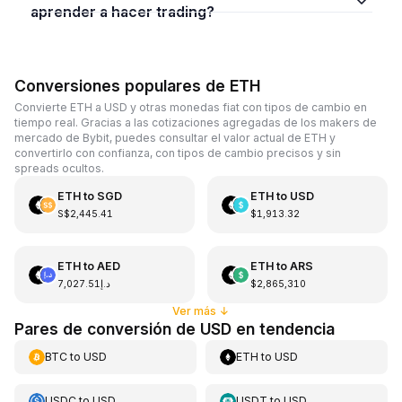
aprender a hacer trading?
Conversiones populares de ETH
Convierte ETH a USD y otras monedas fiat con tipos de cambio en
tiempo real. Gracias a las cotizaciones agregadas de los makers de
mercado de Bybit, puedes consultar el valor actual de ETH y
convertirlo con confianza, con tipos de cambio precisos y sin
spreads ocultos.
ETH
to
SGD
ETH
to
USD
S$2,445.41
$1,913.32
ETH
to
AED
ETH
to
ARS
د.إ7,027.51
$2,865,310
Ver más
↓
Pares de conversión de USD en tendencia
BTC
to
USD
ETH
to
USD
USDC
to
USD
USDT
to
USD