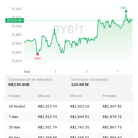
Última actualización: 2026-08-07, 22:59 GMT+0
Máximo histórico
Mínimo histórico
R$4,946.05
R$0.432979
Capitalización de mercado
Suministro circulante
R$230.90B
120.68 M
Período
Máximo
Mínimo
Promedio
C
24 hora(s)
R$1,913.74
R$1,902.16
R$1,907.95
+
7 días
R$1,913.74
R$1,844.61
R$1,879.76
+
30 días
R$1,951.79
R$1,742.25
R$1,867.73
+
90 días
R$2,369.96
R$1,566.01
R$1,869.92
+