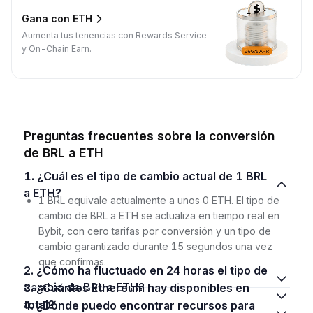
Gana con ETH
Aumenta tus tenencias con Rewards Service
y On-Chain Earn.
Preguntas frecuentes sobre la conversión
de BRL a ETH
1. ¿Cuál es el tipo de cambio actual de 1 BRL
a ETH?
1 BRL equivale actualmente a unos 0 ETH. El tipo de
cambio de BRL a ETH se actualiza en tiempo real en
Bybit, con cero tarifas por conversión y un tipo de
cambio garantizado durante 15 segundos una vez
que confirmas.
2. ¿Cómo ha fluctuado en 24 horas el tipo de
cambio de BRL a ETH?
3. ¿Cuántos Ethereum hay disponibles en
total?
4. ¿Dónde puedo encontrar recursos para