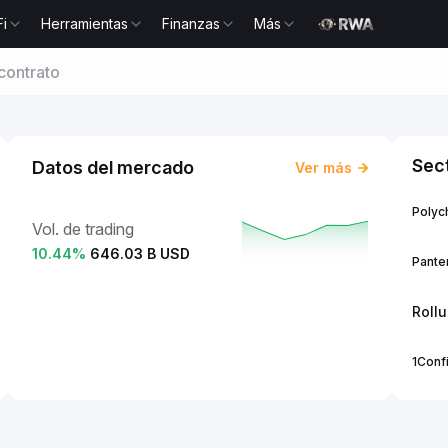
Fi
Herramientas
Finanzas
Más
contrato
Sec
Datos del mercado
Ver más
Polych
Vol. de trading
10.44
%
646.03 B USD
Panter
Roll