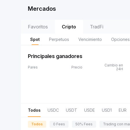
Mercados
Favoritos
Cripto
TradFi
Spot
Perpetuos
Vencimiento
Opciones
Principales ganadores
Cambio en
Pares
Precio
24H
Todos
USDC
USDT
USDE
USD1
EUR
Todos
0 Fees
50% Fees
Trading con ma