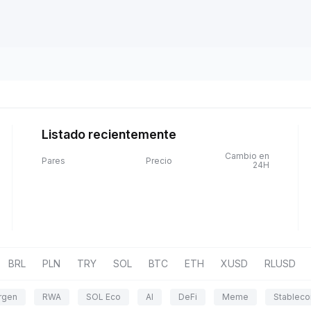
Listado recientemente
Cambio en
Pares
Precio
24H
BRL
PLN
TRY
SOL
BTC
ETH
XUSD
RLUSD
rgen
RWA
SOL Eco
AI
DeFi
Meme
Stableco