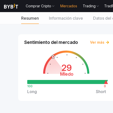
Comprar Cripto
Mercados
Trading
Trad
Resumen
Información clave
Datos del 
Sentimiento del mercado
Ver más
29
Miedo
100
0
Long
Short