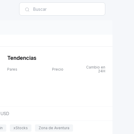
Tendencias
Cambio en
Pares
Precio
24H
USD
in
xStocks
Zona de Aventura