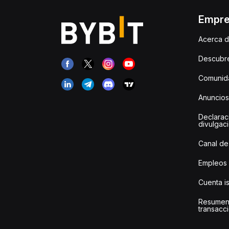
Empr
Acerca d
Descubr
Comunida
Anuncios
Declarac
divulgac
Canal de
Empleos
Cuenta i
Resumen
transacci