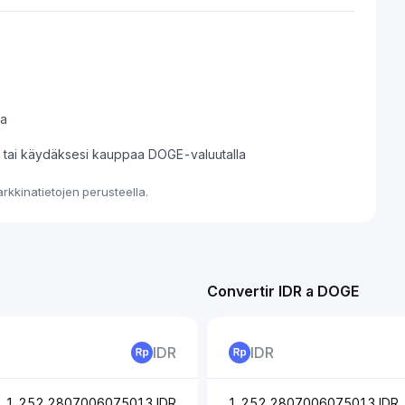
sa
si tai käydäksesi kauppaa DOGE-valuutalla
kkinatietojen perusteella.
Convertir IDR a DOGE
IDR
IDR
1,252.2807006075013 IDR
1,252.2807006075013 IDR