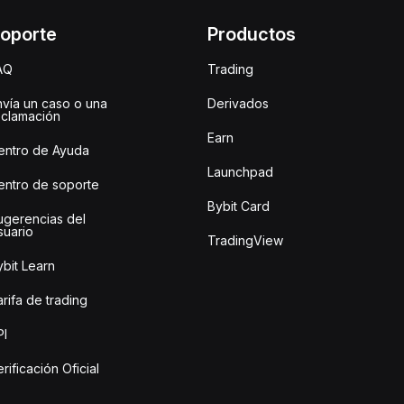
oporte
Productos
AQ
Trading
nvía un caso o una
Derivados
eclamación
Earn
entro de Ayuda
Launchpad
entro de soporte
Bybit Card
ugerencias del
suario
TradingView
bit Learn
rifa de trading
PI
rificación Oficial