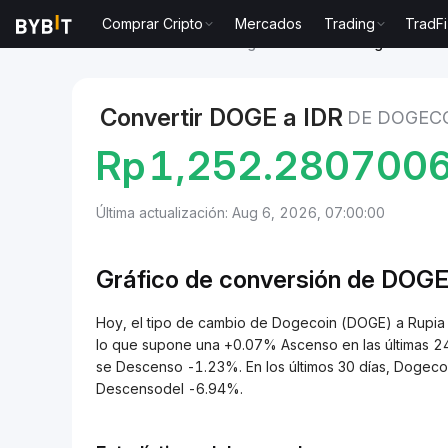
Comprar Cripto
Mercados
Trading
TradFi
Mercados
Precio de Dogecoin DOGE
Dogecoin to 
Convertir DOGE a IDR
DE DOGECO
Rp
1,252.280700
Última actualización: Aug 6, 2026, 07:00:00
Gráfico de conversión de
DOGE
Hoy, el tipo de cambio de Dogecoin (DOGE) a Rupi
lo que supone una +0.07% Ascenso en las últimas 24
se Descenso -1.23%. En los últimos 30 días, Dogeco
Descensodel -6.94%.