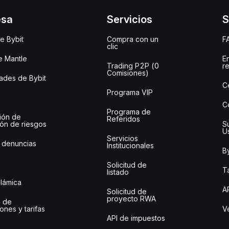
esa
Servicios
S
e Bybit
Compra con un
F
clic
e Mantle
E
Trading P2P (0
r
Comisiones)
des de Bybit
C
Programa VIP
C
Programa de
ión de
Referidos
ión de riesgos
S
U
Servicios
 denuncias
Institucionales
By
Solicitud de
Ta
listado
slámica
A
Solicitud de
proyecto RWA
 de
ones y tarifas
Ve
API de impuestos