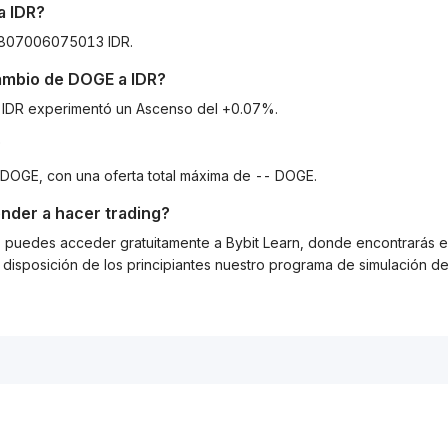
a
IDR
?
.2807006075013 IDR.
cambio de
DOGE
a
IDR
?
 a IDR experimentó un Ascenso del +0.07%.
?
 DOGE, con una oferta total máxima de -- DOGE.
nder a hacer trading?
g, puedes acceder gratuitamente a Bybit Learn, donde encontrarás es
isposición de los principiantes nuestro programa de simulación de 