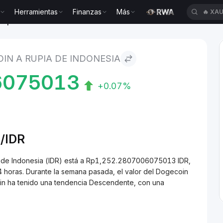
Herramientas
Finanzas
Más
🔥
XAU
Rupia de Indonesia
IN A RUPIA DE INDONESIA
6075013
+0.07%
/
IDR
a de Indonesia (IDR) está a Rp1,252.2807006075013 IDR,
 horas. Durante la semana pasada, el valor del Dogecoin
in ha tenido una tendencia Descendente, con una