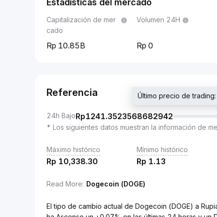
Estadísticas del mercado
Capitalización de mer
Volumen 24H
cado
10.85B
0
Referencia
Último precio de tradi
24h Bajo
Rp
1241.3523568682942
* Los siguientes datos muestran la información de m
Máximo histórico
Mínimo histórico
Rp
10,338.30
Rp
1.13
Read More
:
Dogecoin (DOGE)
El tipo de cambio actual de Dogecoin (DOGE) a Ru
ha Ascenso un +0.07% en las últimas 24 horas y un 