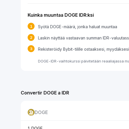
Kuinka muuntaa DOGE IDR:ksi
1
Syötä DOGE-määrä, jonka haluat muuntaa
2
Laskin näyttää vastaavan summan IDR-valuutas
3
Rekisteröidy Bybit-tilille ostaaksesi, myydäkse
DOGE-IDR-vaihtokurssi päivitetään reaaliajassa mar
Convertir DOGE a IDR
DOGE
1 DOGE