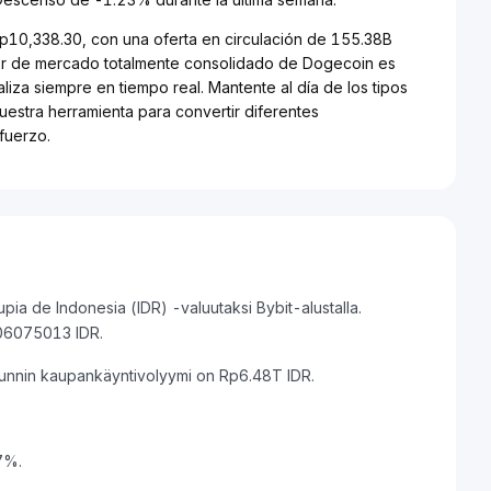
p10,338.30, con una oferta en circulación de 155.38B
lor de mercado totalmente consolidado de Dogecoin es
za siempre en tiempo real. Mantente al día de los tipos
uestra herramienta para convertir diferentes
fuerzo.
ia de Indonesia (IDR) -valuutaksi Bybit-alustalla.
06075013 IDR.
unnin kaupankäyntivolyymi on Rp6.48T IDR.
7%.