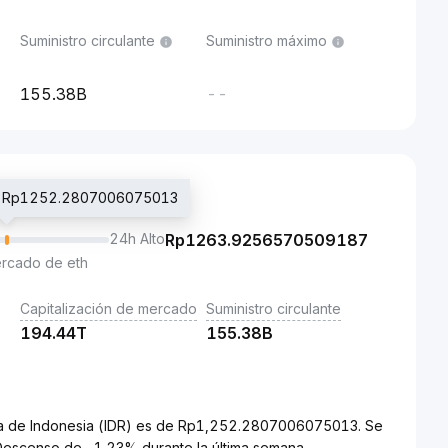
Suministro circulante
Suministro máximo
155.38B
--
ng: Rp1252.2807006075013
24h Alto
Rp
1263.9256570509187
ercado de eth
Capitalización de mercado
Suministro circulante
194.44T
155.38B
pia de Indonesia (IDR) es de Rp1,252.2807006075013. Se
Descenso de -1.23% durante la última semana.