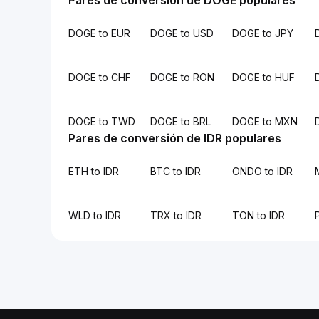
Pares de conversión de DOGE populares
DOGE to EUR
DOGE to USD
DOGE to JPY
DOGE to CHF
DOGE to RON
DOGE to HUF
DOGE to TWD
DOGE to BRL
DOGE to MXN
Pares de conversión de IDR populares
ETH to IDR
BTC to IDR
ONDO to IDR
WLD to IDR
TRX to IDR
TON to IDR