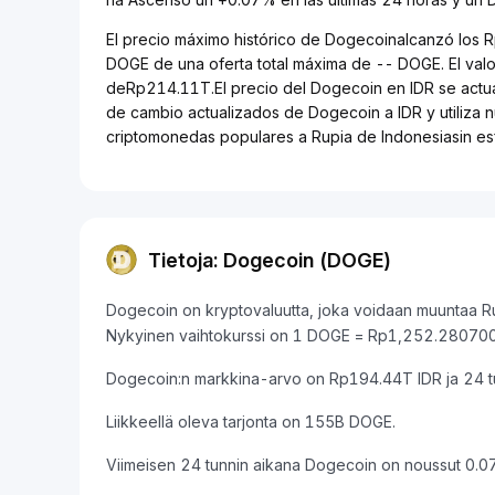
El precio máximo histórico de Dogecoinalcanzó los R
DOGE de una oferta total máxima de -- DOGE. El va
deRp214.11T.El precio del Dogecoin en IDR se actuali
de cambio actualizados de Dogecoin a IDR y utiliza n
criptomonedas populares a Rupia de Indonesiasin es
Tietoja: Dogecoin (DOGE)
Dogecoin on kryptovaluutta, joka voidaan muuntaa Rup
Nykyinen vaihtokurssi on 1 DOGE = Rp1,252.28070
Dogecoin:n markkina-arvo on Rp194.44T IDR ja 24 t
Liikkeellä oleva tarjonta on 155B DOGE.
Viimeisen 24 tunnin aikana Dogecoin on noussut 0.0