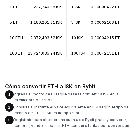
1 ETH
237,240.36 ISK
1 ISK
0.00000422 ETH
5 ETH
1,186,201.81 ISK
5 ISK
0.00002108 ETH
10 ETH
2,372,403.62 ISK
10 ISK
0.00004215 ETH
100 ETH
23,724,036.24 ISK
100 ISK
0.00042151 ETH
Cómo convertir ETH a ISK en Bybit
Ingresa el monto de ETH que deseas convertir a ISK en la
1
calculadora de arriba.
Consulta al instante el valor equivalente en ISK según el tipo de
2
cambio de ETH a ISK en tiempo real.
Regístrate para obtener una cuenta de Bybit gratis y convertir,
3
comprar, vender u operar ETH con
cero tarifas por conversión
.