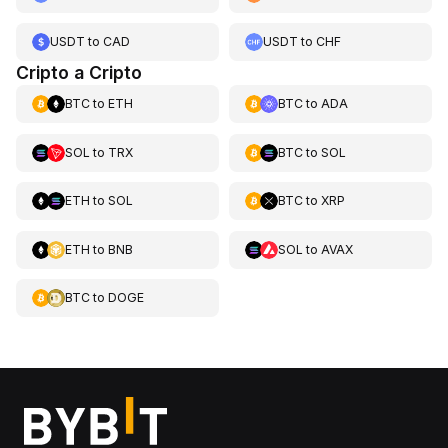
USDT
to
CAD
USDT
to
CHF
Cripto a Cripto
BTC
to
ETH
BTC
to
ADA
SOL
to
TRX
BTC
to
SOL
ETH
to
SOL
BTC
to
XRP
ETH
to
BNB
SOL
to
AVAX
BTC
to
DOGE