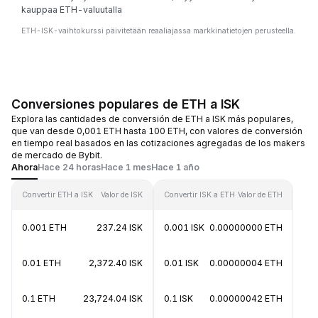
kauppaa ETH-valuutalla
ETH-ISK-vaihtokurssi päivitetään reaaliajassa markkinatietojen perusteella.
Conversiones populares de ETH a ISK
Explora las cantidades de conversión de ETH a ISK más populares,
que van desde 0,001 ETH hasta 100 ETH, con valores de conversión
en tiempo real basados en las cotizaciones agregadas de los makers
de mercado de Bybit.
Ahora
Hace 24 horas
Hace 1 mes
Hace 1 año
Convertir ETH a ISK
Valor de ISK
Convertir ISK a ETH
Valor de ETH
0.001 ETH
237.24 ISK
0.001 ISK
0.00000000 ETH
0.01 ETH
2,372.40 ISK
0.01 ISK
0.00000004 ETH
0.1 ETH
23,724.04 ISK
0.1 ISK
0.00000042 ETH