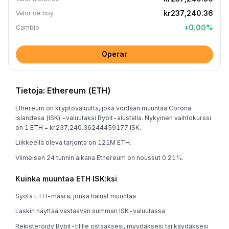
kr237,240.36
Valor de hoy
+
0.00
%
Cambio
Operar
Tietoja: Ethereum (ETH)
Ethereum on kryptovaluutta, joka voidaan muuntaa Corona
islandesa (ISK) -valuutaksi Bybit-alustalla. Nykyinen vaihtokurssi
on 1 ETH = kr237,240.36244459177 ISK.
Liikkeellä oleva tarjonta on 121M ETH.
Viimeisen 24 tunnin aikana Ethereum on noussut 0.21%.
Kuinka muuntaa ETH ISK:ksi
Syötä ETH-määrä, jonka haluat muuntaa
Laskin näyttää vastaavan summan ISK-valuutassa
Rekisteröidy Bybit-tilille ostaaksesi, myydäksesi tai käydäksesi