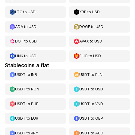
LTC
to
USD
XRP
to
USD
ADA
to
USD
DOGE
to
USD
DOT
to
USD
AVAX
to
USD
LINK
to
USD
SHIB
to
USD
Stablecoins a fiat
USDT
to
INR
USDT
to
PLN
USDT
to
RON
USDT
to
USD
USDT
to
PHP
USDT
to
VND
USDT
to
EUR
USDT
to
GBP
USDT
to
JPY
USDT
to
AUD