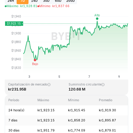
24H
7D
14D
30D
60D
200D
Máximo
:
kr
1,928.81
Mínimo
:
kr
1,837.66
Última actualización: 2026-08-09, 13:34 GMT+0
Máximo histórico
Mínimo histórico
kr4,946.05
kr0.432979
Capitalización de mercado
Suministro circulante
kr231.95B
120.68 M
Período
Máximo
Mínimo
Promedio
C
24 hora(s)
kr1,923.15
kr1,915.45
kr1,919.30
+
7 días
kr1,923.15
kr1,858.20
kr1,895.87
+
30 días
kr1,951.79
kr1,774.09
kr1,879.01
+