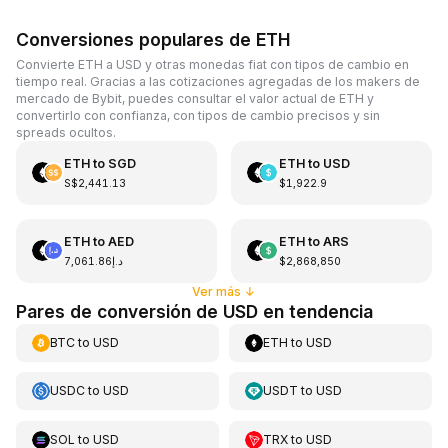
Conversiones populares de ETH
Convierte ETH a USD y otras monedas fiat con tipos de cambio en
tiempo real. Gracias a las cotizaciones agregadas de los makers de
mercado de Bybit, puedes consultar el valor actual de ETH y
convertirlo con confianza, con tipos de cambio precisos y sin
spreads ocultos.
ETH
to
SGD
ETH
to
USD
S$2,441.13
$1,922.9
ETH
to
AED
ETH
to
ARS
د.إ7,061.86
$2,868,850
Ver más
↓
Pares de conversión de USD en tendencia
BTC
to
USD
ETH
to
USD
USDC
to
USD
USDT
to
USD
SOL
to
USD
TRX
to
USD