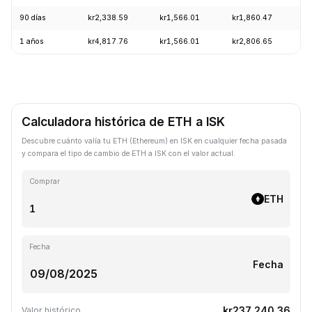
90 días
kr2,338.59
kr1,566.01
kr1,860.47
+
1 años
kr4,817.76
kr1,566.01
kr2,806.65
-
Calculadora histórica de ETH a ISK
Descubre cuánto valía tu ETH (Ethereum) en ISK en cualquier fecha pasada
y compara el tipo de cambio de ETH a ISK con el valor actual.
Comprar
ETH
Fecha
Fecha
kr237,240.36
Valor histórico