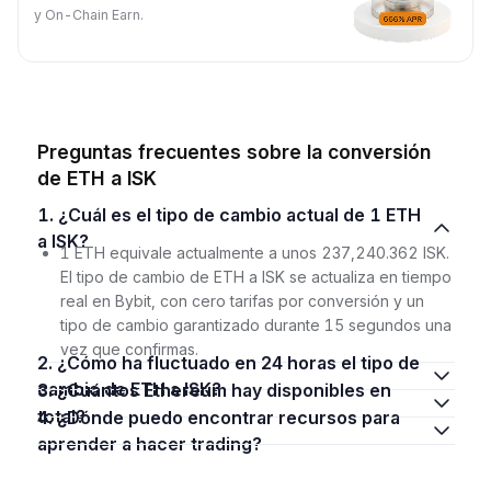
y On-Chain Earn.
Preguntas frecuentes sobre la conversión
de ETH a ISK
1. ¿Cuál es el tipo de cambio actual de 1 ETH
a ISK?
1 ETH equivale actualmente a unos 237,240.362 ISK.
El tipo de cambio de ETH a ISK se actualiza en tiempo
real en Bybit, con cero tarifas por conversión y un
tipo de cambio garantizado durante 15 segundos una
vez que confirmas.
2. ¿Cómo ha fluctuado en 24 horas el tipo de
cambio de ETH a ISK?
3. ¿Cuántos Ethereum hay disponibles en
total?
4. ¿Dónde puedo encontrar recursos para
aprender a hacer trading?