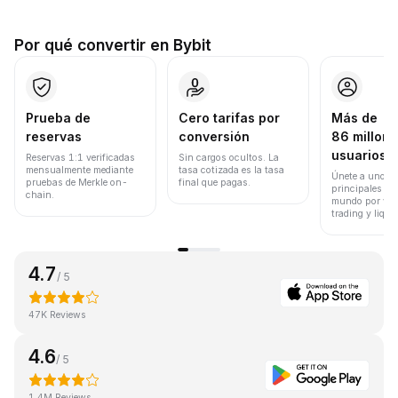
Por qué convertir en Bybit
Prueba de
Cero tarifas por
Más de
reservas
conversión
86 millone
usuarios
Reservas 1:1 verificadas
Sin cargos ocultos. La
mensualmente mediante
tasa cotizada es la tasa
Únete a uno de
pruebas de Merkle on-
final que pagas.
principales ex
chain.
mundo por vol
trading y liqui
4.7
/ 5
47K Reviews
4.6
/ 5
1.4M Reviews