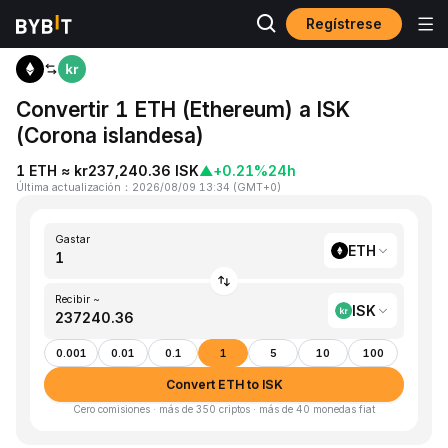
Regístrese
Inicio
ETH to ISK
Convertir 1 ETH (Ethereum) a ISK
(Corona islandesa)
1 ETH ≈ kr237,240.36 ISK
▲
+0.21%
24h
Última actualización
：
2026/08/09 13:34
(
GMT+0
)
Gastar
ETH
Recibir ~
ISK
0.001
0.01
0.1
1
5
10
100
Convert ETH to ISK
Cero comisiones · más de 350 criptos · más de 40 monedas fiat