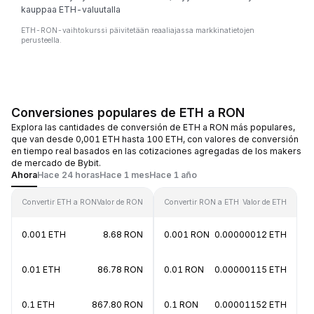
kauppaa ETH-valuutalla
ETH-RON-vaihtokurssi päivitetään reaaliajassa markkinatietojen
perusteella.
Conversiones populares de ETH a RON
Explora las cantidades de conversión de ETH a RON más populares,
que van desde 0,001 ETH hasta 100 ETH, con valores de conversión
en tiempo real basados en las cotizaciones agregadas de los makers
de mercado de Bybit.
Ahora
Hace 24 horas
Hace 1 mes
Hace 1 año
Convertir ETH a RON
Valor de RON
Convertir RON a ETH
Valor de ETH
0.001 ETH
8.68 RON
0.001 RON
0.00000012 ETH
0.01 ETH
86.78 RON
0.01 RON
0.00000115 ETH
0.1 ETH
867.80 RON
0.1 RON
0.00001152 ETH