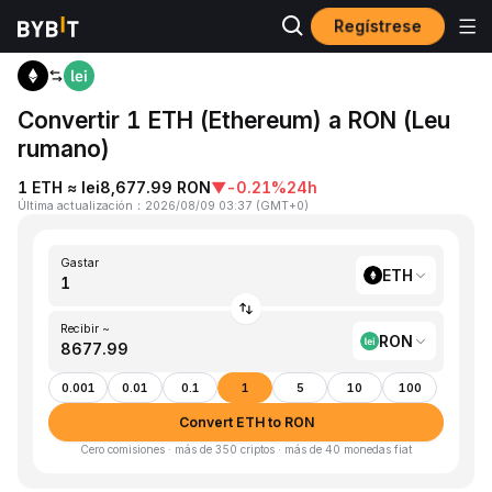
Regístrese
Inicio
ETH to RON
Convertir 1 ETH (Ethereum) a RON (Leu
rumano)
1 ETH ≈ lei8,677.99 RON
▼
-0.21%
24h
Última actualización
：
2026/08/09 03:37
(
GMT+0
)
Gastar
ETH
Recibir ~
RON
0.001
0.01
0.1
1
5
10
100
Convert ETH to RON
Cero comisiones · más de 350 criptos · más de 40 monedas fiat