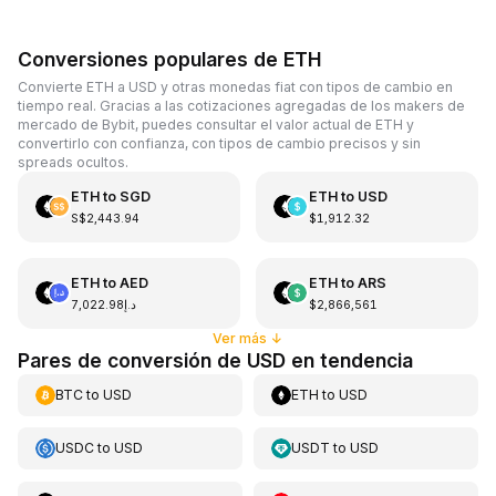
Conversiones populares de ETH
Convierte ETH a USD y otras monedas fiat con tipos de cambio en
tiempo real. Gracias a las cotizaciones agregadas de los makers de
mercado de Bybit, puedes consultar el valor actual de ETH y
convertirlo con confianza, con tipos de cambio precisos y sin
spreads ocultos.
ETH
to
SGD
ETH
to
USD
S$2,443.94
$1,912.32
ETH
to
AED
ETH
to
ARS
د.إ7,022.98
$2,866,561
Ver más
↓
Pares de conversión de USD en tendencia
BTC
to
USD
ETH
to
USD
USDC
to
USD
USDT
to
USD