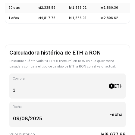
90 días
lei2,338.59
lei1,566.01
lei1,860.36
+
1 años
lei4,817.76
lei1,566.01
lei2,806.62
-
Calculadora histórica de ETH a RON
Descubre cuánto valía tu ETH (Ethereum) en RON en cualquier fecha
pasada y compara el tipo de cambio de ETH a RON con el valor actual.
Comprar
ETH
Fecha
Fecha
lei8,677.99
Valor histórico