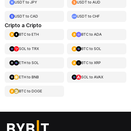
USDT
to
JPY
USDT
to
AUD
USDT
to
CAD
USDT
to
CHF
Cripto a Cripto
BTC
to
ETH
BTC
to
ADA
SOL
to
TRX
BTC
to
SOL
ETH
to
SOL
BTC
to
XRP
ETH
to
BNB
SOL
to
AVAX
BTC
to
DOGE