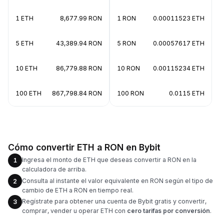
1 ETH
8,677.99 RON
1 RON
0.00011523 ETH
5 ETH
43,389.94 RON
5 RON
0.00057617 ETH
10 ETH
86,779.88 RON
10 RON
0.00115234 ETH
100 ETH
867,798.84 RON
100 RON
0.0115 ETH
Cómo convertir ETH a RON en Bybit
Ingresa el monto de ETH que deseas convertir a RON en la
1
calculadora de arriba.
Consulta al instante el valor equivalente en RON según el tipo de
2
cambio de ETH a RON en tiempo real.
Regístrate para obtener una cuenta de Bybit gratis y convertir,
3
comprar, vender u operar ETH con
cero tarifas por conversión
.