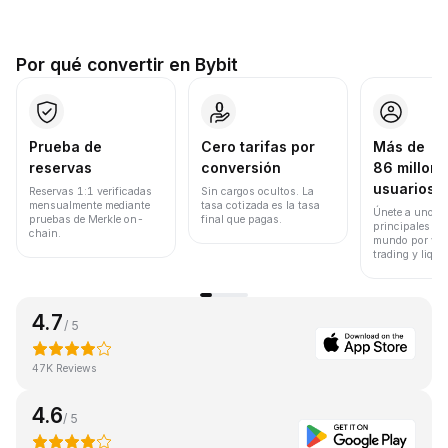
Por qué convertir en Bybit
Prueba de
Cero tarifas por
Más de
reservas
conversión
86 millone
usuarios
Reservas 1:1 verificadas
Sin cargos ocultos. La
mensualmente mediante
tasa cotizada es la tasa
Únete a uno de
pruebas de Merkle on-
final que pagas.
principales ex
chain.
mundo por vol
trading y liqui
4.7
/ 5
47K Reviews
4.6
/ 5