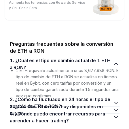
Aumenta tus tenencias con Rewards Service
y On-Chain Earn.
Preguntas frecuentes sobre la conversión
de ETH a RON
1. ¿Cuál es el tipo de cambio actual de 1 ETH
a RON?
1 ETH equivale actualmente a unos 8,677.988 RON. El
tipo de cambio de ETH a RON se actualiza en tiempo
real en Bybit, con cero tarifas por conversión y un
tipo de cambio garantizado durante 15 segundos una
vez que confirmas.
2. ¿Cómo ha fluctuado en 24 horas el tipo de
cambio de ETH a RON?
3. ¿Cuántos Ethereum hay disponibles en
total?
4. ¿Dónde puedo encontrar recursos para
aprender a hacer trading?