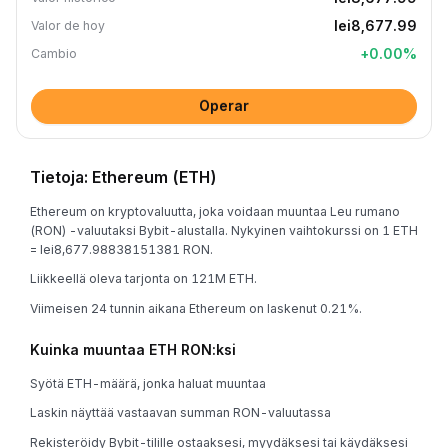
lei8,677.99
Valor de hoy
+
0.00
%
Cambio
Operar
Tietoja: Ethereum (ETH)
Ethereum on kryptovaluutta, joka voidaan muuntaa Leu rumano
(RON) -valuutaksi Bybit-alustalla. Nykyinen vaihtokurssi on 1 ETH
= lei8,677.98838151381 RON.
Liikkeellä oleva tarjonta on 121M ETH.
Viimeisen 24 tunnin aikana Ethereum on laskenut 0.21%.
Kuinka muuntaa ETH RON:ksi
Syötä ETH-määrä, jonka haluat muuntaa
Laskin näyttää vastaavan summan RON-valuutassa
Rekisteröidy Bybit-tilille ostaaksesi, myydäksesi tai käydäksesi