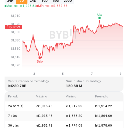
24H
7D
14D
30D
60D
200D
Máximo
:
lei
1,928.81
Mínimo
:
lei
1,837.66
Última actualización: 2026-08-09, 03:37 GMT+0
Máximo histórico
Mínimo histórico
lei4,946.05
lei0.432979
Capitalización de mercado
Suministro circulante
lei230.78B
120.68 M
Período
Máximo
Mínimo
Promedio
C
24 hora(s)
lei1,915.45
lei1,912.99
lei1,914.22
-
7 días
lei1,915.45
lei1,858.20
lei1,894.60
+
30 días
lei1,951.79
lei1,774.09
lei1,878.69
+