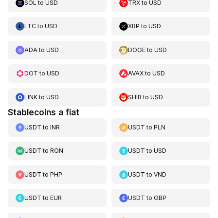
SOL
to
USD
TRX
to
USD
LTC
to
USD
XRP
to
USD
ADA
to
USD
DOGE
to
USD
DOT
to
USD
AVAX
to
USD
LINK
to
USD
SHIB
to
USD
Stablecoins a fiat
USDT
to
INR
USDT
to
PLN
USDT
to
RON
USDT
to
USD
USDT
to
PHP
USDT
to
VND
USDT
to
EUR
USDT
to
GBP