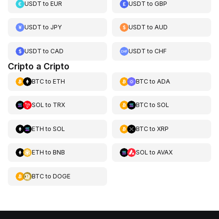
USDT
to
EUR
USDT
to
GBP
USDT
to
JPY
USDT
to
AUD
USDT
to
CAD
USDT
to
CHF
Cripto a Cripto
BTC
to
ETH
BTC
to
ADA
SOL
to
TRX
BTC
to
SOL
ETH
to
SOL
BTC
to
XRP
ETH
to
BNB
SOL
to
AVAX
BTC
to
DOGE