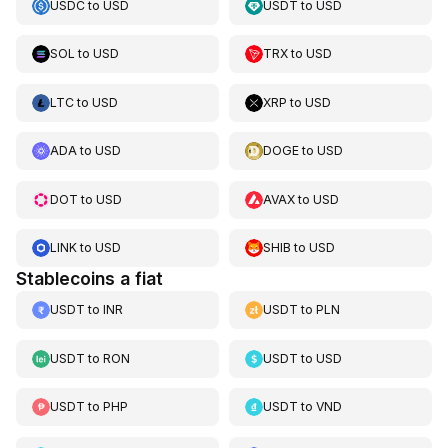
USDC
to
USD
USDT
to
USD
SOL
to
USD
TRX
to
USD
LTC
to
USD
XRP
to
USD
ADA
to
USD
DOGE
to
USD
DOT
to
USD
AVAX
to
USD
LINK
to
USD
SHIB
to
USD
Stablecoins a fiat
USDT
to
INR
USDT
to
PLN
USDT
to
RON
USDT
to
USD
USDT
to
PHP
USDT
to
VND