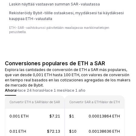
Laskin näyttää vastaavan summan SAR-valuutassa
Rekisteröidy Bybit-tilille ostaaksesi, myydäksesi tai käydäksesi
kauppaa ETH-valuutalla
ETH-SAR-vaihtokurssi päivitetään reaaliajassa markkinatietojen
perusteella.
Conversiones populares de ETH a SAR
Explora las cantidades de conversión de ETH a SAR más populares,
que van desde 0,001 ETH hasta 100 ETH, con valores de conversión
en tiempo real basados en las cotizaciones agregadas de los makers
de mercado de Bybit.
Ahora
Hace 24 horas
Hace 1 mes
Hace 1 año
Convertir ETH a SAR
Valor de SAR
Convertir SAR a ETH
Valor de ETH
0.001 ETH
$7.21
$1
0.00013864 ETH
0.01 ETH
$72.13
$10
0.00138636 ETH