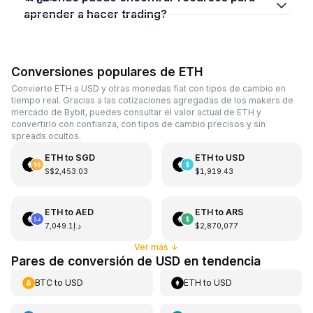
aprender a hacer trading?
Conversiones populares de ETH
Convierte ETH a USD y otras monedas fiat con tipos de cambio en
tiempo real. Gracias a las cotizaciones agregadas de los makers de
mercado de Bybit, puedes consultar el valor actual de ETH y
convertirlo con confianza, con tipos de cambio precisos y sin
spreads ocultos.
ETH
to
SGD
ETH
to
USD
S$2,453.03
$1,919.43
ETH
to
AED
ETH
to
ARS
د.إ7,049.1
$2,870,077
Ver más
↓
Pares de conversión de USD en tendencia
BTC
to
USD
ETH
to
USD