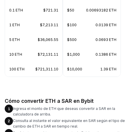
0.1 ETH
$721.31
$50
0.00693182 ETH
1 ETH
$7,213.11
$100
0.0139 ETH
5 ETH
$36,065.55
$500
0.0693 ETH
10 ETH
$72,131.11
$1,000
0.1386 ETH
100 ETH
$721,311.10
$10,000
1.39 ETH
Cómo convertir ETH a SAR en Bybit
Ingresa el monto de ETH que deseas convertir a SAR en la
1
calculadora de arriba.
Consulta al instante el valor equivalente en SAR según el tipo de
2
cambio de ETH a SAR en tiempo real.