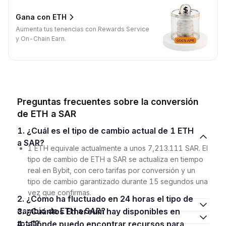
Gana con ETH
Aumenta tus tenencias con Rewards Service
y On-Chain Earn.
Preguntas frecuentes sobre la conversión
de ETH a SAR
1. ¿Cuál es el tipo de cambio actual de 1 ETH
a SAR?
1 ETH equivale actualmente a unos 7,213.111 SAR. El
tipo de cambio de ETH a SAR se actualiza en tiempo
real en Bybit, con cero tarifas por conversión y un
tipo de cambio garantizado durante 15 segundos una
vez que confirmas.
2. ¿Cómo ha fluctuado en 24 horas el tipo de
cambio de ETH a SAR?
3. ¿Cuántos Ethereum hay disponibles en
total?
4. ¿Dónde puedo encontrar recursos para