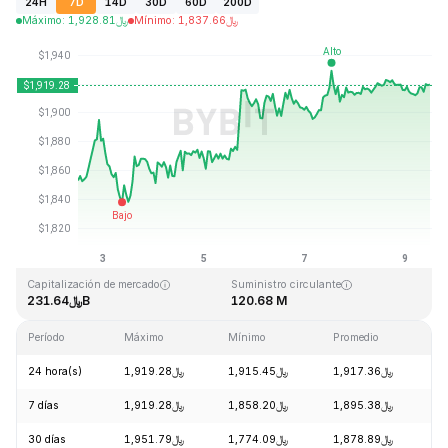
24H
7D
14D
30D
60D
200D
Máximo
:
1,928.81
﷼
Mínimo
:
1,837.66
﷼
Última actualización: 2026-08-09, 11:32 GMT+0
Máximo histórico
Mínimo histórico
﷼0.432979
﷼4,946.05
Capitalización de mercado
Suministro circulante
﷼231.64B
120.68 M
Período
Máximo
Mínimo
Promedio
C
24 hora(s)
﷼1,919.28
﷼1,915.45
﷼1,917.36
+
7 días
﷼1,919.28
﷼1,858.20
﷼1,895.38
+
30 días
﷼1,951.79
﷼1,774.09
﷼1,878.89
+