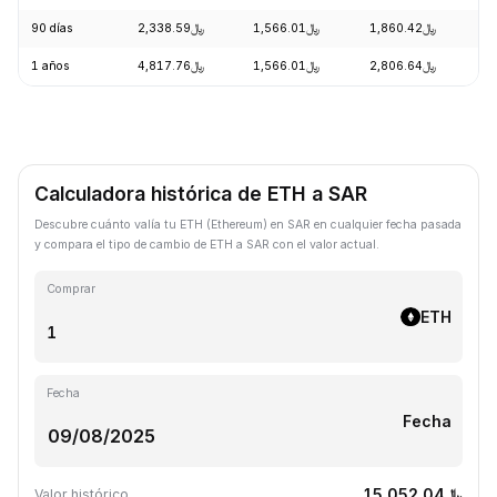
90 días
﷼2,338.59
﷼1,566.01
﷼1,860.42
+
1 años
﷼4,817.76
﷼1,566.01
﷼2,806.64
-
Calculadora histórica de ETH a SAR
Descubre cuánto valía tu ETH (Ethereum) en SAR en cualquier fecha pasada
y compara el tipo de cambio de ETH a SAR con el valor actual.
Comprar
ETH
Fecha
Fecha
﷼15,052.04
Valor histórico