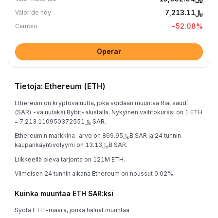
﷼7,213.11
Valor de hoy
-52.08
%
Cambio
Operar
Tietoja: Ethereum (ETH)
Ethereum on kryptovaluutta, joka voidaan muuntaa Rial saudí
(SAR) -valuutaksi Bybit-alustalla. Nykyinen vaihtokurssi on 1 ETH
= ﷼7,213.110950372551 SAR.
Ethereum:n markkina-arvo on ﷼869.95B SAR ja 24 tunnin
kaupankäyntivolyymi on ﷼13.13B SAR.
Liikkeellä oleva tarjonta on 121M ETH.
Viimeisen 24 tunnin aikana Ethereum on noussut 0.02%.
Kuinka muuntaa ETH SAR:ksi
Syötä ETH-määrä, jonka haluat muuntaa