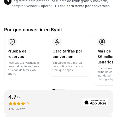
Regístrate para obtener una cuenta de Bybit gratis y convertir,
3
comprar, vender u operar ETH con
cero tarifas por conversión
.
Por qué convertir en Bybit
Prueba de
Cero tarifas por
Más de
reservas
conversión
86 millone
usuarios
Reservas 1:1 verificadas
Sin cargos ocultos. La
mensualmente mediante
tasa cotizada es la tasa
Únete a uno de
pruebas de Merkle on-
final que pagas.
principales ex
chain.
mundo por vol
trading y liqui
4.7
/ 5
47K Reviews