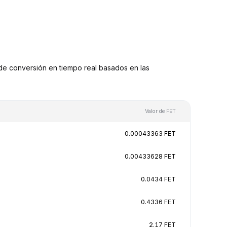
e conversión en tiempo real basados en las
Valor de FET
0.00043363 FET
0.00433628 FET
0.0434 FET
0.4336 FET
2.17 FET