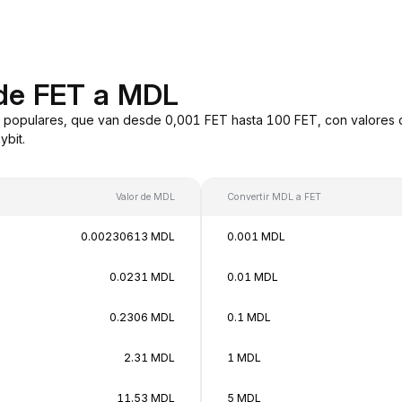
 de FET a MDL
 populares, que van desde 0,001 FET hasta 100 FET, con valores d
bit.
Valor de MDL
Convertir MDL a FET
0.00230613 MDL
0.001 MDL
0.0231 MDL
0.01 MDL
0.2306 MDL
0.1 MDL
2.31 MDL
1 MDL
11.53 MDL
5 MDL