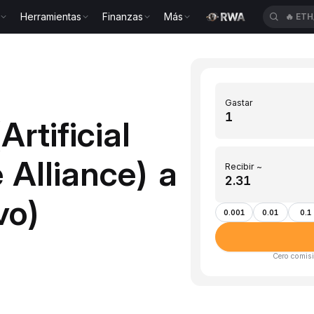
Herramientas
Finanzas
Más
🔥
ETH
Gastar
rtificial
 Alliance) a
Recibir ~
vo)
0.001
0.01
0.1
Cero comisi