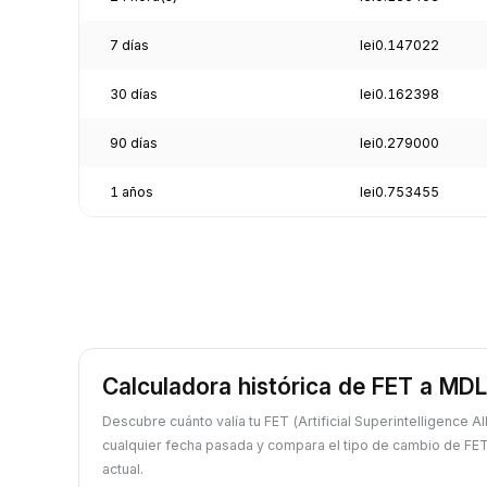
7 días
lei0.147022
30 días
lei0.162398
90 días
lei0.279000
1 años
lei0.753455
Calculadora histórica de FET a MDL
Descubre cuánto valía tu FET (Artificial Superintelligence A
cualquier fecha pasada y compara el tipo de cambio de FET
actual.