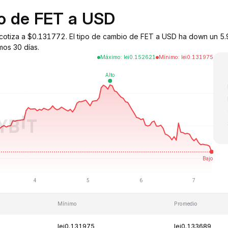
io de FET a USD
ce) cotiza a $0.131772. El tipo de cambio de FET a USD ha down un 
mos 30 días.
Máximo
:
lei
0.152621
Mínimo
:
lei
0.131975
Mínimo
Promedio
lei0.131975
lei0.133689