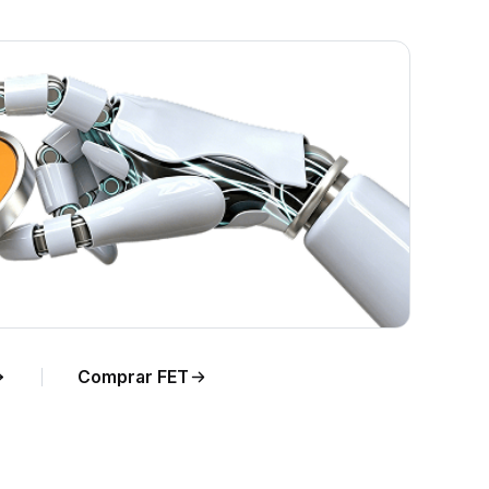
ce
o de
Comprar FET