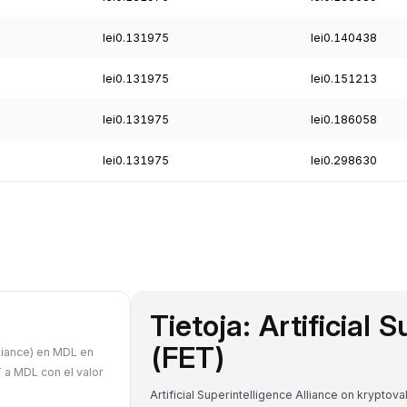
lei0.131975
lei0.140438
lei0.131975
lei0.151213
lei0.131975
lei0.186058
lei0.131975
lei0.298630
Tietoja: Artificial 
(FET)
lliance) en MDL en
 a MDL con el valor
Artificial Superintelligence Alliance on krypto