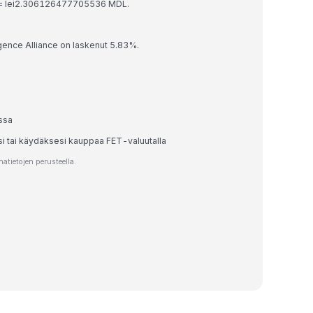
ET = lei2.306126477705536 MDL.
ligence Alliance on laskenut 5.83%.
ssa
si tai käydäksesi kauppaa FET-valuutalla
tietojen perusteella.