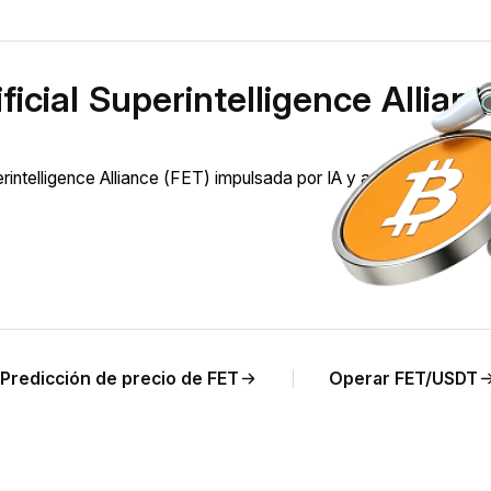
icial Superintelligence Allian
intelligence Alliance (FET) impulsada por IA y análisis del preci
Predicción de precio de FET
Operar FET/USDT