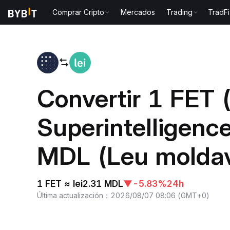
Comprar Cripto
Mercados
Trading
TradFi
Inicio
FET to MDL
Convertir 1 FET (A
Superintelligence
MDL (Leu molda
1 FET ≈ lei2.31 MDL
▼
-5.83%
24h
Última actualización
：
2026/08/07 08:06
(
GMT+0
)