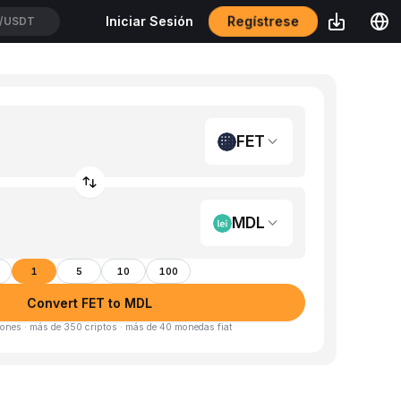
Regístrese
Iniciar Sesión
/USDT
FET
MDL
1
5
10
100
Convert FET to MDL
ones · más de 350 criptos · más de 40 monedas fiat