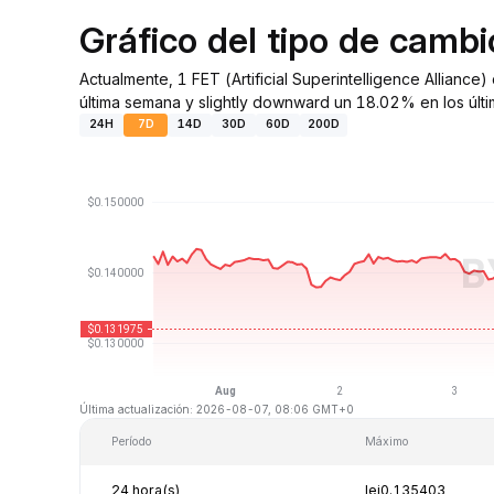
Gráfico del tipo de camb
Actualmente, 1 FET (Artificial Superintelligence Allian
última semana y slightly downward un 18.02% en los últi
24H
7D
14D
30D
60D
200D
Última actualización: 2026-08-07, 08:06 GMT+0
Período
Máximo
24 hora(s)
lei0.135403