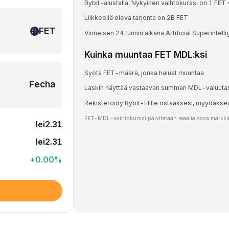
Bybit-alustalla. Nykyinen vaihtokurssi on 1 F
Liikkeellä oleva tarjonta on 2B FET.
FET
Viimeisen 24 tunnin aikana Artificial Superintel
Kuinka muuntaa FET MDL:ksi
Syötä FET-määrä, jonka haluat muuntaa
Fecha
Laskin näyttää vastaavan summan MDL-valuuta
Rekisteröidy Bybit-tilille ostaaksesi, myydäkse
FET-MDL-vaihtokurssi päivitetään reaaliajassa markkina
lei2.31
lei2.31
+
0.00
%