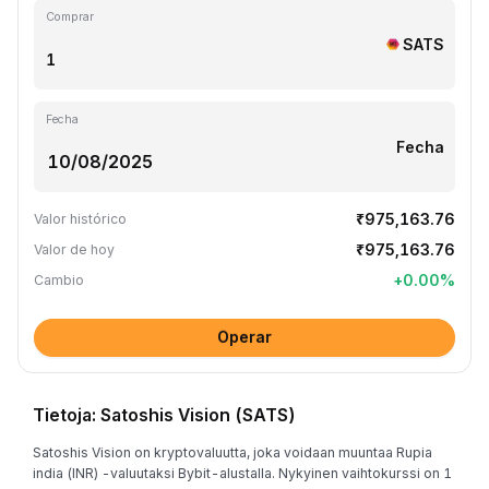
Comprar
SATS
Fecha
Fecha
₹975,163.76
Valor histórico
₹975,163.76
Valor de hoy
+
0.00
%
Cambio
Operar
Tietoja: Satoshis Vision (SATS)
Satoshis Vision on kryptovaluutta, joka voidaan muuntaa Rupia
india (INR) -valuutaksi Bybit-alustalla. Nykyinen vaihtokurssi on 1