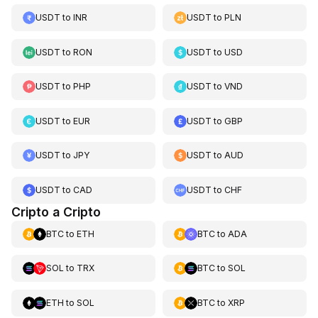
USDT
to
INR
USDT
to
PLN
USDT
to
RON
USDT
to
USD
USDT
to
PHP
USDT
to
VND
USDT
to
EUR
USDT
to
GBP
USDT
to
JPY
USDT
to
AUD
USDT
to
CAD
USDT
to
CHF
Cripto a Cripto
BTC
to
ETH
BTC
to
ADA
SOL
to
TRX
BTC
to
SOL
ETH
to
SOL
BTC
to
XRP