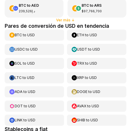
BTC
to
AED
BTC
to
ARS
د.إ239,526
$97,766,700
Ver más
↓
Pares de conversión de USD en tendencia
BTC
to
USD
ETH
to
USD
USDC
to
USD
USDT
to
USD
SOL
to
USD
TRX
to
USD
LTC
to
USD
XRP
to
USD
ADA
to
USD
DOGE
to
USD
DOT
to
USD
AVAX
to
USD
LINK
to
USD
SHIB
to
USD
Stablecoins a fiat