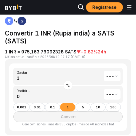
Regístrese
Inicio
Rupia india(INR) to Satoshis Vision(SATS)
$
Convertir 1 INR (Rupia india) a SATS
(SATS)
1 INR ≈ 975,163.76092328 SATS
▼
-0.82%
24h
Última actualización
：
2026/08/10 07:17
(
GMT+0
)
Gastar
---
Recibir ~
---
0.001
0.01
0.1
1
5
10
100
Convert
Cero comisiones · más de 350 criptos · más de 40 monedas fiat