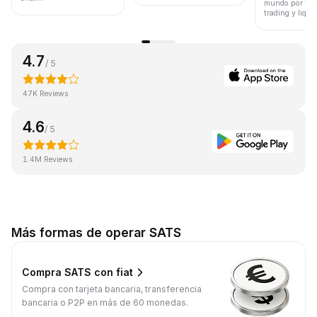
mundo por vol
trading y liqui
4.7
/ 5
47K Reviews
4.6
/ 5
1.4M Reviews
Más formas de operar SATS
Compra SATS con fiat
Compra con tarjeta bancaria, transferencia
bancaria o P2P en más de 60 monedas.