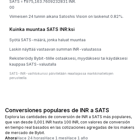
SATS = ₹975,163.7609232831 INR.
0
0
Viimeisen 24 tunnin aikana Satoshis Vision on laskenut 0.82%.
Kuinka muuntaa SATS INR:ksi
Syötä SATS-määrä, jonka haluat muuntaa
Laskin näyttää vastaavan summan INR-valuutassa
Rekisteröidy Bybit-tilille ostaaksesi, myydäksesi tai käydäksesi
kauppaa SATS-valuutalla
SATS-INR-vaihtokurssi päivitetään reaaliajassa markkinatietojen
perusteella.
Conversiones populares de INR a SATS
Explora las cantidades de conversión de INR a SATS más populares,
que van desde 0,001 INR hasta 100 INR, con valores de conversión
en tiempo real basados en las cotizaciones agregadas de los makers
de mercado de Bybit.
Ahora
Hace 24 horas
Hace 1 mes
Hace 1 año