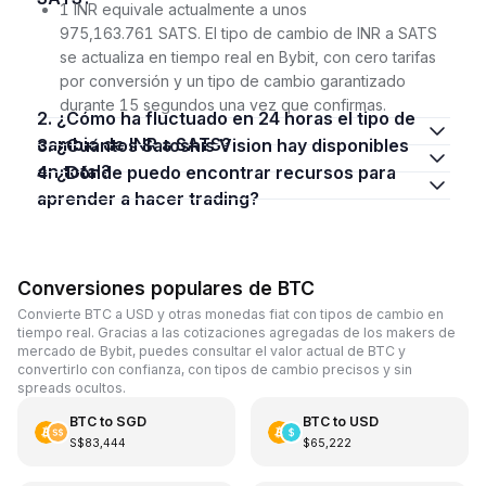
1 INR equivale actualmente a unos
975,163.761 SATS. El tipo de cambio de INR a SATS
se actualiza en tiempo real en Bybit, con cero tarifas
por conversión y un tipo de cambio garantizado
durante 15 segundos una vez que confirmas.
2. ¿Cómo ha fluctuado en 24 horas el tipo de
cambio de INR a SATS?
3. ¿Cuántos Satoshis Vision hay disponibles
en total?
4. ¿Dónde puedo encontrar recursos para
aprender a hacer trading?
Conversiones populares de BTC
Convierte BTC a USD y otras monedas fiat con tipos de cambio en
tiempo real. Gracias a las cotizaciones agregadas de los makers de
mercado de Bybit, puedes consultar el valor actual de BTC y
convertirlo con confianza, con tipos de cambio precisos y sin
spreads ocultos.
BTC
to
SGD
BTC
to
USD
S$83,444
$65,222