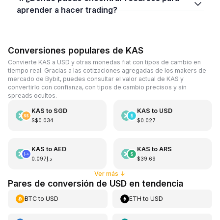
aprender a hacer trading?
Conversiones populares de KAS
Convierte KAS a USD y otras monedas fiat con tipos de cambio en
tiempo real. Gracias a las cotizaciones agregadas de los makers de
mercado de Bybit, puedes consultar el valor actual de KAS y
convertirlo con confianza, con tipos de cambio precisos y sin
spreads ocultos.
KAS
to
SGD
KAS
to
USD
S$0.034
$0.027
KAS
to
AED
KAS
to
ARS
د.إ0.097
$39.69
Ver más
↓
Pares de conversión de USD en tendencia
BTC
to
USD
ETH
to
USD