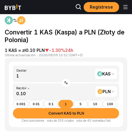
Regístrese
Inicio
KAS to PLN
Convertir 1 KAS (Kaspa) a PLN (Złoty de
Polonia)
1 KAS ≈ zł0.10 PLN
▼
-1.30%
24h
Última actualización
：
2026/08/09 10:52
(
GMT+0
)
Gastar
KAS
Recibir ~
PLN
0.001
0.01
0.1
1
5
10
100
Convert KAS to PLN
Cero comisiones · más de 350 criptos · más de 40 monedas fiat