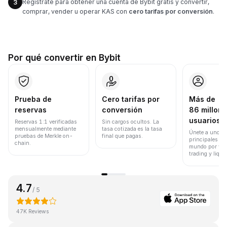
Regístrate para obtener una cuenta de Bybit gratis y convertir,
3
comprar, vender u operar KAS con
cero tarifas por conversión
.
Por qué convertir en Bybit
Prueba de
Cero tarifas por
Más de
reservas
conversión
86 millone
usuarios
Reservas 1:1 verificadas
Sin cargos ocultos. La
mensualmente mediante
tasa cotizada es la tasa
Únete a uno de
pruebas de Merkle on-
final que pagas.
principales ex
chain.
mundo por vol
trading y liqui
4.7
/ 5
47K Reviews