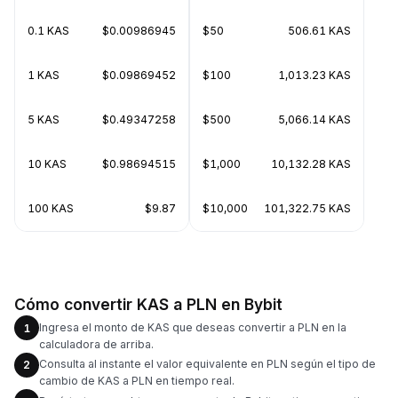
0.1 KAS
$0.00986945
$50
506.61 KAS
1 KAS
$0.09869452
$100
1,013.23 KAS
5 KAS
$0.49347258
$500
5,066.14 KAS
10 KAS
$0.98694515
$1,000
10,132.28 KAS
100 KAS
$9.87
$10,000
101,322.75 KAS
Cómo convertir KAS a PLN en Bybit
Ingresa el monto de KAS que deseas convertir a PLN en la
1
calculadora de arriba.
Consulta al instante el valor equivalente en PLN según el tipo de
2
cambio de KAS a PLN en tiempo real.