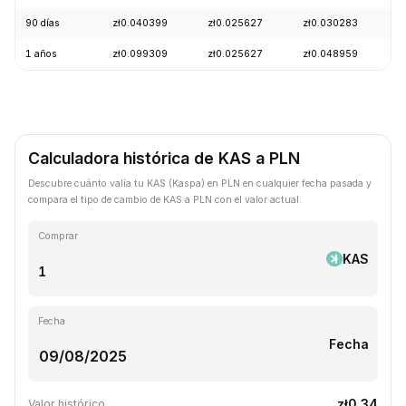
90 días
zł0.040399
zł0.025627
zł0.030283
-
1 años
zł0.099309
zł0.025627
zł0.048959
-
Calculadora histórica de KAS a PLN
Descubre cuánto valía tu KAS (Kaspa) en PLN en cualquier fecha pasada y
compara el tipo de cambio de KAS a PLN con el valor actual.
Comprar
KAS
Fecha
Fecha
zł0.34
Valor histórico