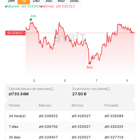
24H
7D
14D
30D
60D
200D
Máximo
:
zł
0.026959
Mínimo
:
zł
0.025315
Última actualización: 2026-08-09, 10:52 GMT+0
Máximo histórico
Mínimo histórico
zł0.207411
zł0.000171
Capitalización de mercado
Suministro circulante
zł733.34M
27.50 B
Período
Máximo
Mínimo
Promedio
C
24 hora(s)
zł0.026652
zł0.026527
zł0.026589
-
7 días
zł0.026792
zł0.025627
zł0.026325
-
30 días
zł0.029457
zł0.025627
zł0.027719
-