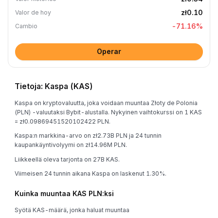
zł0.10
Valor de hoy
-71.16
%
Cambio
Operar
Tietoja: Kaspa (KAS)
Kaspa on kryptovaluutta, joka voidaan muuntaa Złoty de Polonia
(PLN) -valuutaksi Bybit-alustalla. Nykyinen vaihtokurssi on 1 KAS
= zł0.09869451520102422 PLN.
Kaspa:n markkina-arvo on zł2.73B PLN ja 24 tunnin
kaupankäyntivolyymi on zł14.96M PLN.
Liikkeellä oleva tarjonta on 27B KAS.
Viimeisen 24 tunnin aikana Kaspa on laskenut 1.30%.
Kuinka muuntaa KAS PLN:ksi
Syötä KAS-määrä, jonka haluat muuntaa