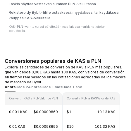
Laskin näyttää vastaavan summan PLN-valuutassa
Rekisteröidy Bybit-tilille ostaaksesi, myydäksesi tai käydäksesi
kauppaa KAS-valuutalla
KAS-PLN-vaihtokurssi päivitetään reaaliajassa markkinatietojen
perusteella.
Conversiones populares de KAS a PLN
Explora las cantidades de conversión de KAS a PLN más populares,
que van desde 0,001 KAS hasta 100 KAS, con valores de conversión
en tiempo real basados en las cotizaciones agregadas de los makers
de mercado de Bybit.
Ahora
Hace 24 horas
Hace 1 mes
Hace 1 año
Convertir KAS a PLN
Valor de PLN
Convertir PLN a KAS
Valor de KAS
0.001 KAS
$0.00009869
$1
10.13 KAS
0.01 KAS
$0.00098695
$10
101.32 KAS