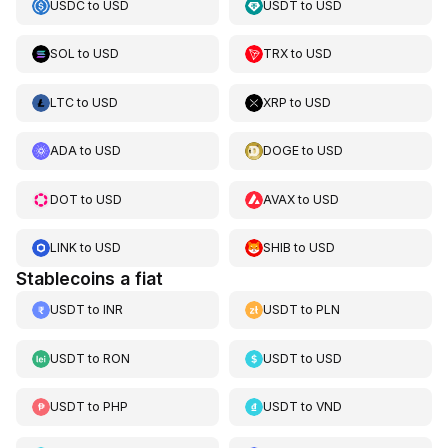
USDC
to
USD
USDT
to
USD
SOL
to
USD
TRX
to
USD
LTC
to
USD
XRP
to
USD
ADA
to
USD
DOGE
to
USD
DOT
to
USD
AVAX
to
USD
LINK
to
USD
SHIB
to
USD
Stablecoins a fiat
USDT
to
INR
USDT
to
PLN
USDT
to
RON
USDT
to
USD
USDT
to
PHP
USDT
to
VND