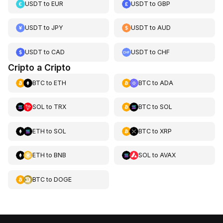
USDT
to
EUR
USDT
to
GBP
USDT
to
JPY
USDT
to
AUD
USDT
to
CAD
USDT
to
CHF
Cripto a Cripto
BTC
to
ETH
BTC
to
ADA
SOL
to
TRX
BTC
to
SOL
ETH
to
SOL
BTC
to
XRP
ETH
to
BNB
SOL
to
AVAX
BTC
to
DOGE