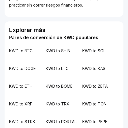
practicar sin correr riesgos financieros.
Explorar más
Pares de conversión de KWD populares
KWD to BTC
KWD to SHIB
KWD to SOL
KWD to DOGE
KWD to LTC
KWD to KAS
KWD to ETH
KWD to BOME
KWD to ZETA
KWD to XRP
KWD to TRX
KWD to TON
KWD to STRK
KWD to PORTAL
KWD to PEPE