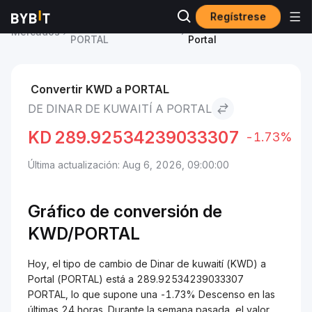
Regístrese
Precio de Portal
Dinar de kuwaití to
Mercados
PORTAL
Portal
Convertir KWD a PORTAL
DE DINAR DE KUWAITÍ A PORTAL
KD
289.92534239033307
-1.73%
Última actualización: Aug 6, 2026, 09:00:00
Gráfico de conversión de
KWD/PORTAL
Hoy, el tipo de cambio de Dinar de kuwaití (KWD) a
Portal (PORTAL) está a 289.92534239033307
PORTAL, lo que supone una -1.73% Descenso en las
últimas 24 horas. Durante la semana pasada, el valor