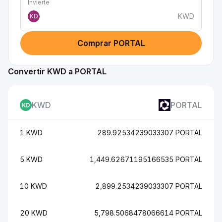
Invierte
KWD
KD
Comprar PORTAL
Convertir KWD a PORTAL
KWD
PORTAL
1 KWD
289.92534239033307 PORTAL
5 KWD
1,449.62671195166535 PORTAL
10 KWD
2,899.2534239033307 PORTAL
20 KWD
5,798.5068478066614 PORTAL