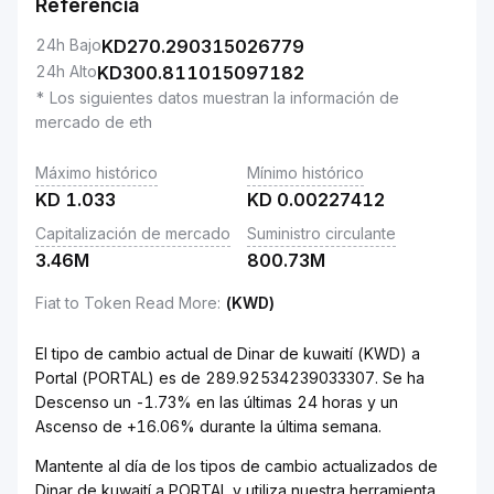
Referencia
24h Bajo
KD
270.290315026779
24h Alto
KD
300.811015097182
* Los siguientes datos muestran la información de
mercado de eth
Máximo histórico
Mínimo histórico
KD
1.033
KD
0.00227412
Capitalización de mercado
Suministro circulante
3.46M
800.73M
Fiat to Token Read More
:
(KWD)
El tipo de cambio actual de Dinar de kuwaití (KWD) a
Portal (PORTAL) es de 289.92534239033307. Se ha
Descenso un -1.73% en las últimas 24 horas y un
Ascenso de +16.06% durante la última semana.
Mantente al día de los tipos de cambio actualizados de
Dinar de kuwaití a PORTAL y utiliza nuestra herramienta