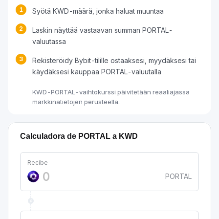
1
Syötä KWD-määrä, jonka haluat muuntaa
2
Laskin näyttää vastaavan summan PORTAL-
valuutassa
3
Rekisteröidy Bybit-tilille ostaaksesi, myydäksesi tai
käydäksesi kauppaa PORTAL-valuutalla
KWD-PORTAL-vaihtokurssi päivitetään reaaliajassa
markkinatietojen perusteella.
Calculadora de PORTAL a KWD
Recibe
PORTAL