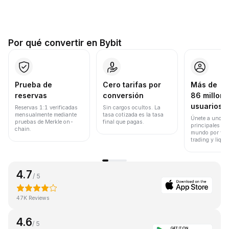
Por qué convertir en Bybit
Prueba de
Cero tarifas por
Más de
reservas
conversión
86 millone
usuarios
Reservas 1:1 verificadas
Sin cargos ocultos. La
mensualmente mediante
tasa cotizada es la tasa
Únete a uno de
pruebas de Merkle on-
final que pagas.
principales ex
chain.
mundo por vol
trading y liqui
4.7
/ 5
47K Reviews
4.6
/ 5