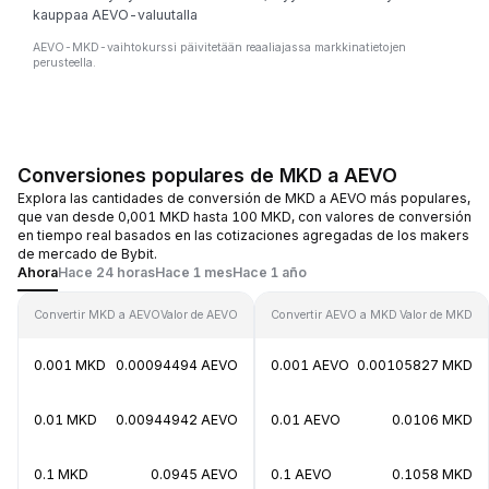
kauppaa AEVO-valuutalla
AEVO-MKD-vaihtokurssi päivitetään reaaliajassa markkinatietojen
perusteella.
Conversiones populares de MKD a AEVO
Explora las cantidades de conversión de MKD a AEVO más populares,
que van desde 0,001 MKD hasta 100 MKD, con valores de conversión
en tiempo real basados en las cotizaciones agregadas de los makers
de mercado de Bybit.
Ahora
Hace 24 horas
Hace 1 mes
Hace 1 año
Convertir MKD a AEVO
Valor de AEVO
Convertir AEVO a MKD
Valor de MKD
0.001 MKD
0.00094494 AEVO
0.001 AEVO
0.00105827 MKD
0.01 MKD
0.00944942 AEVO
0.01 AEVO
0.0106 MKD
0.1 MKD
0.0945 AEVO
0.1 AEVO
0.1058 MKD