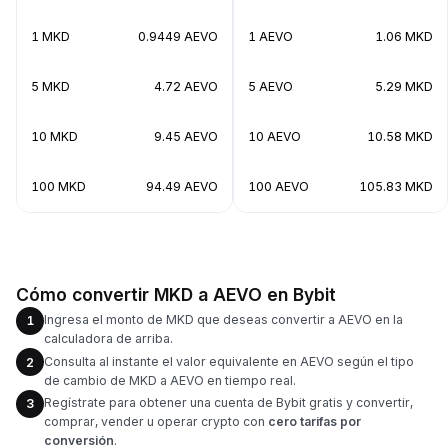
1 MKD
0.9449 AEVO
1 AEVO
1.06 MKD
5 MKD
4.72 AEVO
5 AEVO
5.29 MKD
10 MKD
9.45 AEVO
10 AEVO
10.58 MKD
100 MKD
94.49 AEVO
100 AEVO
105.83 MKD
Cómo convertir MKD a AEVO en Bybit
Ingresa el monto de MKD que deseas convertir a AEVO en la
1
calculadora de arriba.
Consulta al instante el valor equivalente en AEVO según el tipo
2
de cambio de MKD a AEVO en tiempo real.
Regístrate para obtener una cuenta de Bybit gratis y convertir,
3
comprar, vender u operar crypto con
cero tarifas por
conversión
.