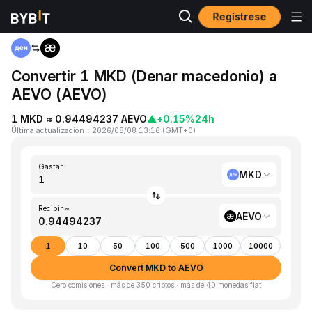
Regístrese
Inicio
MKD to AEVO
Convertir 1 MKD (Denar macedonio) a
AEVO (AEVO)
1 MKD ≈ 0.94494237 AEVO
▲
+0.15%
24h
Última actualización
：
2026/08/08 13:16
(
GMT+0
)
Gastar
MKD
Recibir ~
AEVO
1
10
50
100
500
1000
10000
Convert MKD to AEVO
Cero comisiones · más de 350 criptos · más de 40 monedas fiat