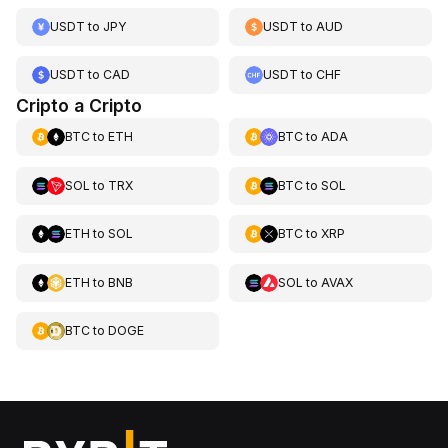
USDT
to
JPY
USDT
to
AUD
USDT
to
CAD
USDT
to
CHF
Cripto a Cripto
BTC
to
ETH
BTC
to
ADA
SOL
to
TRX
BTC
to
SOL
ETH
to
SOL
BTC
to
XRP
ETH
to
BNB
SOL
to
AVAX
BTC
to
DOGE