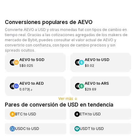
Conversiones populares de AEVO
Convierte AEVO a USD y otras monedas fiat con tipos de cambio en
tiempo real. Gracias a las cotizaciones agregadas de los makers de
mercado de Bybit, puedes consultar el valor actual de AEVO y
convertirlo con confianza, con tipos de cambio precisos y sin
spreads ocultos.
AEVO
to
SGD
AEVO
to
USD
S$0.025
$0.02
AEVO
to
AED
AEVO
to
ARS
د.إ0.073
$29.69
Ver más
↓
Pares de conversión de USD en tendencia
BTC
to
USD
ETH
to
USD
USDC
to
USD
USDT
to
USD