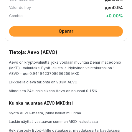
ден0.94
Valor de hoy
+
0.00
%
Cambio
Operar
Tietoja: Aevo (AEVO)
Aevo on kryptovaluutta, joka voidaan muuntaa Denar macedonio
(MKD) -valuutaksi Bybit-alustalla. Nykyinen vaihtokurssi on 1
AEVO = ден0.9449423708666259 MKD.
Liikkeellä oleva tarjonta on 933M AEVO.
Viimeisen 24 tunnin aikana Aevo on noussut 0.15%.
Kuinka muuntaa AEVO MKD:ksi
Syötä AEVO-määrä, jonka haluat muuntaa
Laskin näyttää vastaavan summan MKD-valuutassa
Rekisteröidy Bybit-tilille ostaaksesi, myydäksesi tai käydäksesi