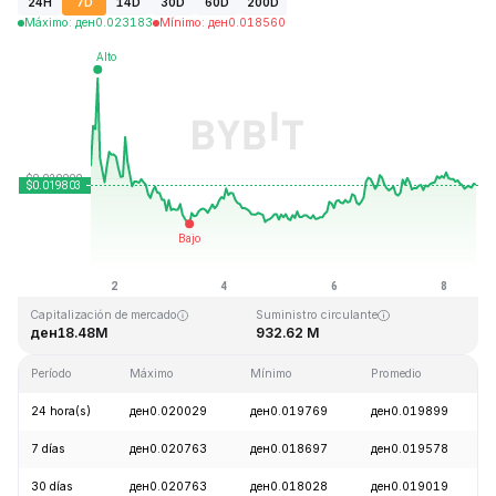
24H
7D
14D
30D
60D
200D
Máximo
:
ден
0.023183
Mínimo
:
ден
0.018560
Última actualización: 2026-08-08, 13:16 GMT+0
Máximo histórico
Mínimo histórico
ден3.76
ден0.016502
Capitalización de mercado
Suministro circulante
ден18.48M
932.62 M
Período
Máximo
Mínimo
Promedio
24 hora(s)
ден0.020029
ден0.019769
ден0.019899
7 días
ден0.020763
ден0.018697
ден0.019578
30 días
ден0.020763
ден0.018028
ден0.019019