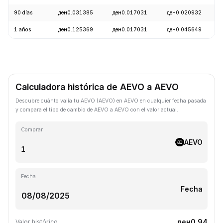
90 días
ден0.031385
ден0.017031
ден0.020932
1 años
ден0.125369
ден0.017031
ден0.045649
Calculadora histórica de AEVO a AEVO
Descubre cuánto valía tu AEVO (AEVO) en AEVO en cualquier fecha pasada
y compara el tipo de cambio de AEVO a AEVO con el valor actual.
Comprar
AEVO
Fecha
Fecha
ден0.94
Valor histórico