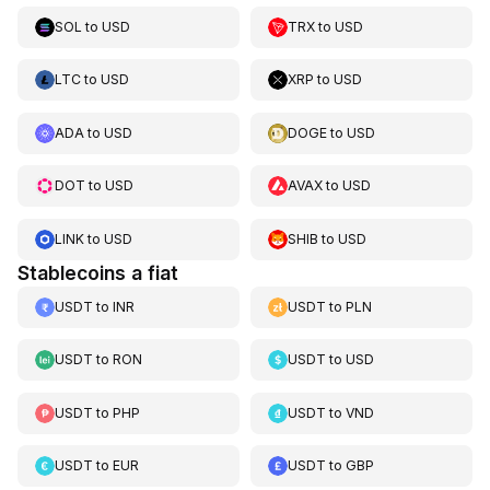
SOL
to
USD
TRX
to
USD
LTC
to
USD
XRP
to
USD
ADA
to
USD
DOGE
to
USD
DOT
to
USD
AVAX
to
USD
LINK
to
USD
SHIB
to
USD
Stablecoins a fiat
USDT
to
INR
USDT
to
PLN
USDT
to
RON
USDT
to
USD
USDT
to
PHP
USDT
to
VND
USDT
to
EUR
USDT
to
GBP