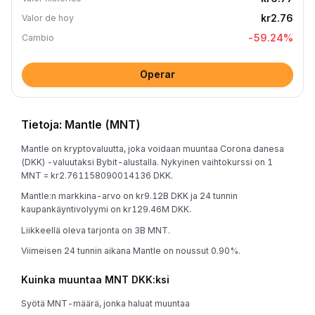
kr2.76
Valor de hoy
-59.24
%
Cambio
Operar
Tietoja: Mantle (MNT)
Mantle on kryptovaluutta, joka voidaan muuntaa Corona danesa
(DKK) -valuutaksi Bybit-alustalla. Nykyinen vaihtokurssi on 1
MNT = kr2.761158090014136 DKK.
Mantle:n markkina-arvo on kr9.12B DKK ja 24 tunnin
kaupankäyntivolyymi on kr129.46M DKK.
Liikkeellä oleva tarjonta on 3B MNT.
Viimeisen 24 tunnin aikana Mantle on noussut 0.90%.
Kuinka muuntaa MNT DKK:ksi
Syötä MNT-määrä, jonka haluat muuntaa