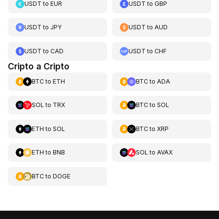
USDT
to
EUR
USDT
to
GBP
USDT
to
JPY
USDT
to
AUD
USDT
to
CAD
USDT
to
CHF
Cripto a Cripto
BTC
to
ETH
BTC
to
ADA
SOL
to
TRX
BTC
to
SOL
ETH
to
SOL
BTC
to
XRP
ETH
to
BNB
SOL
to
AVAX
BTC
to
DOGE