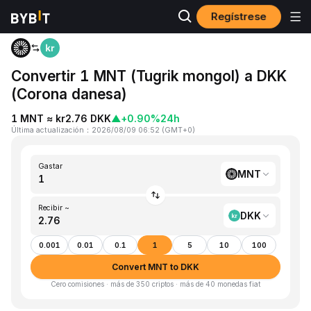
Regístrese
Inicio
MNT to DKK
Convertir 1 MNT (Tugrik mongol) a DKK
(Corona danesa)
1 MNT ≈ kr2.76 DKK
▲
+0.90%
24h
Última actualización
：
2026/08/09 06:52
(
GMT+0
)
Gastar
MNT
Recibir ~
DKK
0.001
0.01
0.1
1
5
10
100
Convert MNT to DKK
Cero comisiones · más de 350 criptos · más de 40 monedas fiat