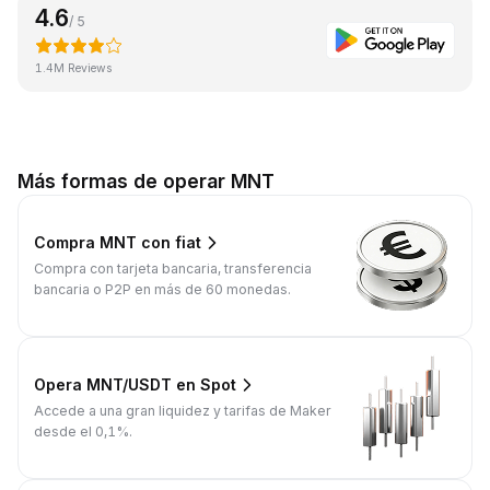
4.6
/ 5
1.4M Reviews
Más formas de operar MNT
Compra MNT con fiat
Compra con tarjeta bancaria, transferencia
bancaria o P2P en más de 60 monedas.
Opera MNT/USDT en Spot
Accede a una gran liquidez y tarifas de Maker
desde el 0,1%.