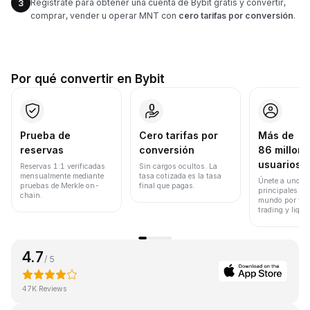
Regístrate para obtener una cuenta de Bybit gratis y convertir,
3
comprar, vender u operar MNT con
cero tarifas por conversión
.
Por qué convertir en Bybit
Prueba de
Cero tarifas por
Más de
reservas
conversión
86 millone
usuarios
Reservas 1:1 verificadas
Sin cargos ocultos. La
mensualmente mediante
tasa cotizada es la tasa
Únete a uno de
pruebas de Merkle on-
final que pagas.
principales ex
chain.
mundo por vol
trading y liqui
4.7
/ 5
47K Reviews