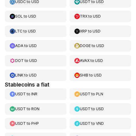
USDC
to
USD
USDT
to
USD
SOL
to
USD
TRX
to
USD
LTC
to
USD
XRP
to
USD
ADA
to
USD
DOGE
to
USD
DOT
to
USD
AVAX
to
USD
LINK
to
USD
SHIB
to
USD
Stablecoins a fiat
USDT
to
INR
USDT
to
PLN
USDT
to
RON
USDT
to
USD
USDT
to
PHP
USDT
to
VND