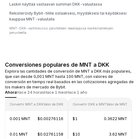
Laskin näyttää vastaavan summan DKK-valuutassa
Rekisteröidy Bybit-tilille ostaaksesi, myydäksesi tai käydäksesi
kauppaa MNT-valuutalla
MNT-DKK-vaihtokurssi päivitetään reaaliajassa markkinatietojen
perusteella.
Conversiones populares de MNT a DKK
Explora las cantidades de conversión de MNT a DKK más populares,
que van desde 0,001 MNT hasta 100 MNT, con valores de
conversión en tiempo real basados en las cotizaciones agregadas de
los makers de mercado de Bybit.
Ahora
Hace 24 horas
Hace 1 mes
Hace 1 año
Convertir MNT a DKK
Valor de DKK
Convertir DKK a MNT
Valor de MNT
0.001 MNT
$0.00276116
$1
0.3622 MNT
0.01 MNT
$0.02761158
$10
3.62 MNT