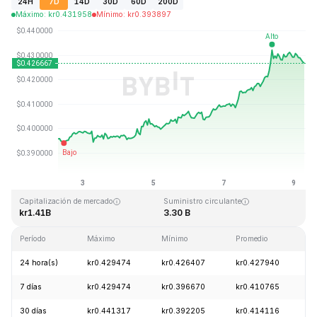
24H
7D
14D
30D
60D
200D
Máximo
:
kr
0.431958
Mínimo
:
kr
0.393897
Última actualización: 2026-08-09, 06:52 GMT+0
Máximo histórico
Mínimo histórico
kr2.86
kr0.307978
Capitalización de mercado
Suministro circulante
kr1.41B
3.30 B
Período
Máximo
Mínimo
Promedio
C
24 hora(s)
kr0.429474
kr0.426407
kr0.427940
+
7 días
kr0.429474
kr0.396670
kr0.410765
+
30 días
kr0.441317
kr0.392205
kr0.414116
-