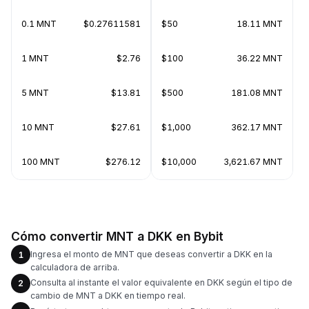
0.1 MNT
$0.27611581
$50
18.11 MNT
1 MNT
$2.76
$100
36.22 MNT
5 MNT
$13.81
$500
181.08 MNT
10 MNT
$27.61
$1,000
362.17 MNT
100 MNT
$276.12
$10,000
3,621.67 MNT
Cómo convertir MNT a DKK en Bybit
Ingresa el monto de MNT que deseas convertir a DKK en la
1
calculadora de arriba.
Consulta al instante el valor equivalente en DKK según el tipo de
2
cambio de MNT a DKK en tiempo real.