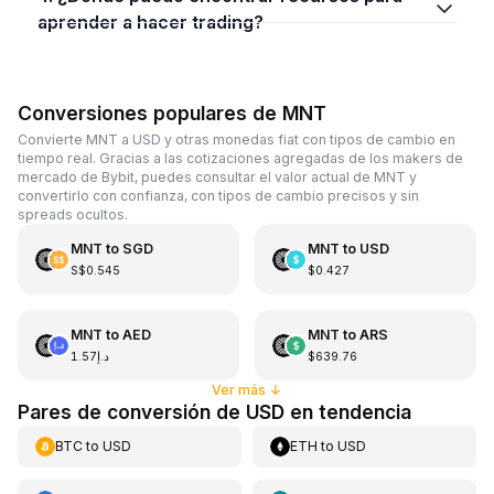
aprender a hacer trading?
Conversiones populares de MNT
Convierte MNT a USD y otras monedas fiat con tipos de cambio en
tiempo real. Gracias a las cotizaciones agregadas de los makers de
mercado de Bybit, puedes consultar el valor actual de MNT y
convertirlo con confianza, con tipos de cambio precisos y sin
spreads ocultos.
MNT
to
SGD
MNT
to
USD
S$0.545
$0.427
MNT
to
AED
MNT
to
ARS
د.إ1.57
$639.76
Ver más
↓
Pares de conversión de USD en tendencia
BTC
to
USD
ETH
to
USD