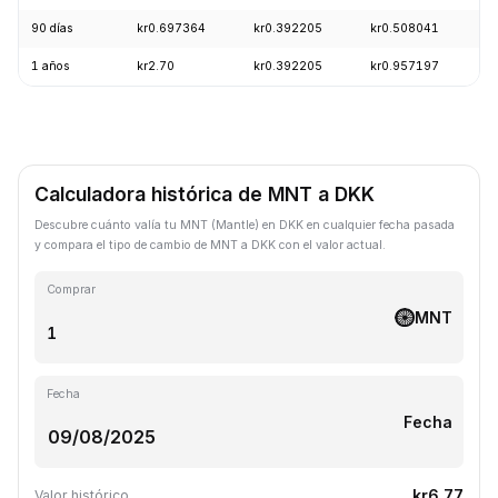
90 días
kr0.697364
kr0.392205
kr0.508041
-
1 años
kr2.70
kr0.392205
kr0.957197
-
Calculadora histórica de MNT a DKK
Descubre cuánto valía tu MNT (Mantle) en DKK en cualquier fecha pasada
y compara el tipo de cambio de MNT a DKK con el valor actual.
Comprar
MNT
Fecha
Fecha
kr6.77
Valor histórico