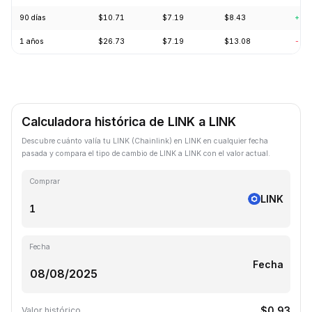
90 días
$10.71
$7.19
$8.43
+7.
1 años
$26.73
$7.19
$13.08
-56
Calculadora histórica de LINK a LINK
Descubre cuánto valía tu LINK (Chainlink) en LINK en cualquier fecha
pasada y compara el tipo de cambio de LINK a LINK con el valor actual.
Comprar
LINK
Fecha
Fecha
$0.93
Valor histórico