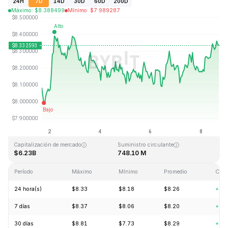
24H
7D
14D
30D
60D
200D
Máximo
:
$
8.388499
Mínimo
:
$
7.989287
Última actualización: 2026-08-08, 16:53 GMT+0
Máximo histórico
Mínimo histórico
$52.70
$0.148183
Capitalización de mercado
Suministro circulante
$6.23B
748.10 M
Período
Máximo
Mínimo
Promedio
Cam
24 hora(s)
$8.33
$8.18
$8.26
+0.
7 días
$8.37
$8.06
$8.20
+2.
30 días
$8.81
$7.73
$8.29
+8.