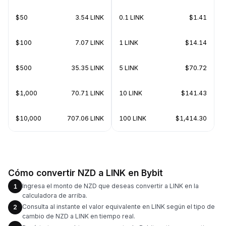
$50
3.54 LINK
0.1 LINK
$1.41
$100
7.07 LINK
1 LINK
$14.14
$500
35.35 LINK
5 LINK
$70.72
$1,000
70.71 LINK
10 LINK
$141.43
$10,000
707.06 LINK
100 LINK
$1,414.30
Cómo convertir NZD a LINK en Bybit
Ingresa el monto de NZD que deseas convertir a LINK en la
1
calculadora de arriba.
Consulta al instante el valor equivalente en LINK según el tipo de
2
cambio de NZD a LINK en tiempo real.