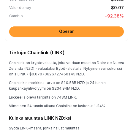
$0.07
Valor de hoy
-92.38
%
Cambio
Operar
Tietoja: Chainlink (LINK)
Chainlink on kryptovaluutta, joka voidaan muuntaa Dolar de Nueva
Zelanda (NZD) -valuutaksi Bybit-alustalla. Nykyinen vaihtokurssi
on 1 LINK = $0.07070626727450145 NZD.
Chainlink:n markkina-arvo on $10.58B NZD ja 24 tunnin
kaupankäyntivolyymi on $234.94M NZD.
Liikkeellä oleva tarjonta on 748M LINK.
Viimeisen 24 tunnin aikana Chainlink on laskenut 1.24%.
Kuinka muuntaa LINK NZD:ksi
Syötä LINK-määrä, jonka haluat muuntaa