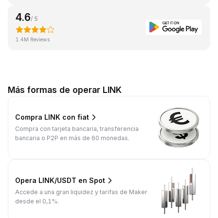
4.6
/ 5
1.4M Reviews
Más formas de operar LINK
Compra LINK con fiat
Compra con tarjeta bancaria, transferencia
bancaria o P2P en más de 60 monedas.
Opera LINK/USDT en Spot
Accede a una gran liquidez y tarifas de Maker
desde el 0,1%.