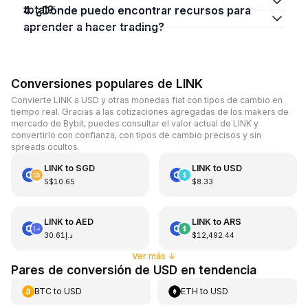
total?
4. ¿Dónde puedo encontrar recursos para
aprender a hacer trading?
Conversiones populares de LINK
Convierte LINK a USD y otras monedas fiat con tipos de cambio en
tiempo real. Gracias a las cotizaciones agregadas de los makers de
mercado de Bybit, puedes consultar el valor actual de LINK y
convertirlo con confianza, con tipos de cambio precisos y sin
spreads ocultos.
LINK
to
SGD
LINK
to
USD
S$10.65
$8.33
LINK
to
AED
LINK
to
ARS
د.إ30.61
$12,492.44
Ver más
↓
Pares de conversión de USD en tendencia
BTC
to
USD
ETH
to
USD