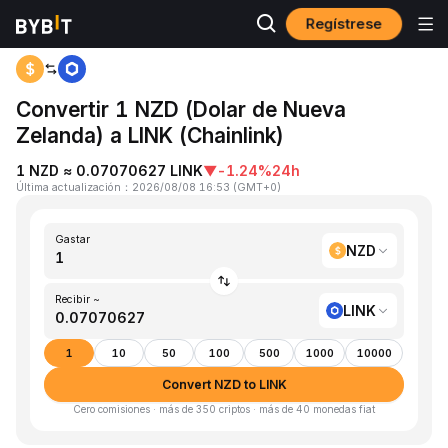
Regístrese
Inicio
NZD to LINK
Convertir 1 NZD (Dolar de Nueva
Zelanda) a LINK (Chainlink)
1 NZD ≈ 0.07070627 LINK
▼
-1.24%
24h
Última actualización
：
2026/08/08 16:53
(
GMT+0
)
Gastar
NZD
Recibir ~
LINK
1
10
50
100
500
1000
10000
Convert NZD to LINK
Cero comisiones · más de 350 criptos · más de 40 monedas fiat