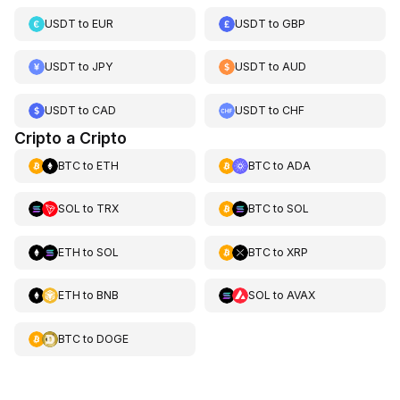
USDT
to
EUR
USDT
to
GBP
USDT
to
JPY
USDT
to
AUD
USDT
to
CAD
USDT
to
CHF
Cripto a Cripto
BTC
to
ETH
BTC
to
ADA
SOL
to
TRX
BTC
to
SOL
ETH
to
SOL
BTC
to
XRP
ETH
to
BNB
SOL
to
AVAX
BTC
to
DOGE