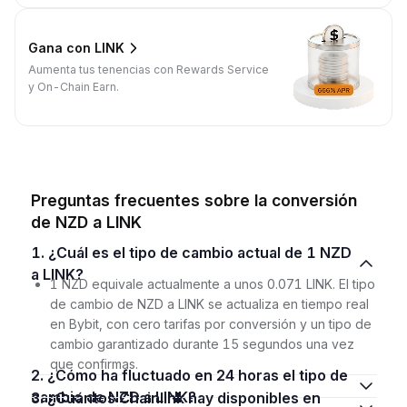
Gana con LINK
Aumenta tus tenencias con Rewards Service
y On-Chain Earn.
Preguntas frecuentes sobre la conversión
de NZD a LINK
1. ¿Cuál es el tipo de cambio actual de 1 NZD
a LINK?
1 NZD equivale actualmente a unos 0.071 LINK. El tipo
de cambio de NZD a LINK se actualiza en tiempo real
en Bybit, con cero tarifas por conversión y un tipo de
cambio garantizado durante 15 segundos una vez
que confirmas.
2. ¿Cómo ha fluctuado en 24 horas el tipo de
cambio de NZD a LINK?
3. ¿Cuántos Chainlink hay disponibles en