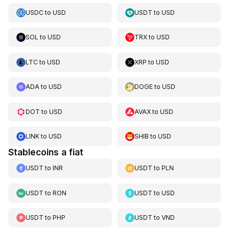
USDC
to
USD
USDT
to
USD
SOL
to
USD
TRX
to
USD
LTC
to
USD
XRP
to
USD
ADA
to
USD
DOGE
to
USD
DOT
to
USD
AVAX
to
USD
LINK
to
USD
SHIB
to
USD
Stablecoins a fiat
USDT
to
INR
USDT
to
PLN
USDT
to
RON
USDT
to
USD
USDT
to
PHP
USDT
to
VND