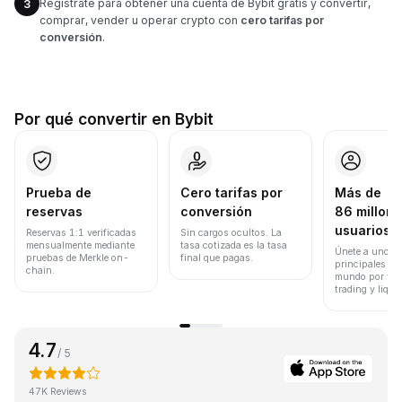
Regístrate para obtener una cuenta de Bybit gratis y convertir,
3
comprar, vender u operar crypto con
cero tarifas por
conversión
.
Por qué convertir en Bybit
Prueba de
Cero tarifas por
Más de
reservas
conversión
86 millone
usuarios
Reservas 1:1 verificadas
Sin cargos ocultos. La
mensualmente mediante
tasa cotizada es la tasa
Únete a uno de
pruebas de Merkle on-
final que pagas.
principales ex
chain.
mundo por vol
trading y liqui
4.7
/ 5
47K Reviews