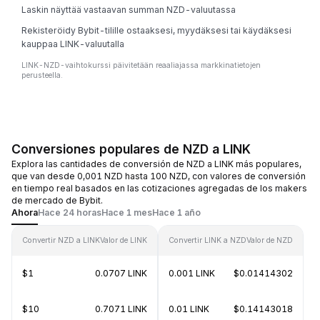
Laskin näyttää vastaavan summan NZD-valuutassa
Rekisteröidy Bybit-tilille ostaaksesi, myydäksesi tai käydäksesi
kauppaa LINK-valuutalla
LINK-NZD-vaihtokurssi päivitetään reaaliajassa markkinatietojen
perusteella.
Conversiones populares de NZD a LINK
Explora las cantidades de conversión de NZD a LINK más populares,
que van desde 0,001 NZD hasta 100 NZD, con valores de conversión
en tiempo real basados en las cotizaciones agregadas de los makers
de mercado de Bybit.
Ahora
Hace 24 horas
Hace 1 mes
Hace 1 año
Convertir NZD a LINK
Valor de LINK
Convertir LINK a NZD
Valor de NZD
$1
0.0707 LINK
0.001 LINK
$0.01414302
$10
0.7071 LINK
0.01 LINK
$0.14143018