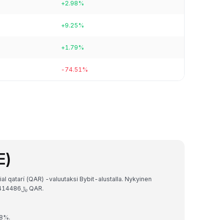
+2.98%
+9.25%
+1.79%
-74.51%
E)
al qatarí (QAR) -valuutaksi Bybit-alustalla. Nykyinen
vaihtokurssi on 1 PEPE = ﷼0.000010443214876414486 QAR.
88%.