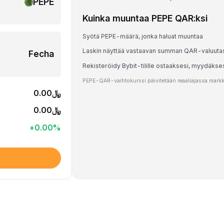
PEPE
Kuinka muuntaa PEPE QAR:ksi
Syötä PEPE-määrä, jonka haluat muuntaa
Laskin näyttää vastaavan summan QAR-valuuta
Fecha
Rekisteröidy Bybit-tilille ostaaksesi, myydäkse
PEPE-QAR-vaihtokurssi päivitetään reaaliajassa markkin
﷼0.00
﷼0.00
+
0.00
%