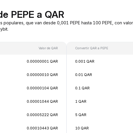
 de PEPE a QAR
s populares, que van desde 0,001 PEPE hasta 100 PEPE, con valor
bit.
Valor de QAR
Convertir QAR a PEPE
0.00000001 QAR
0.001 QAR
0.00000010 QAR
0.01 QAR
0.00000104 QAR
0.1 QAR
0.00001044 QAR
1 QAR
0.00005222 QAR
5 QAR
0.00010443 QAR
10 QAR