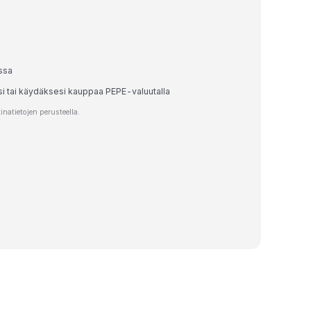
ssa
si tai käydäksesi kauppaa PEPE-valuutalla
atietojen perusteella.