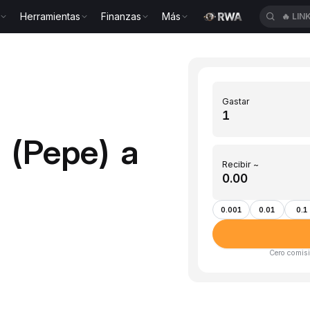
Herramientas
Finanzas
Más
🔥
LIN
Gastar
 (Pepe) a
Recibir ~
0.001
0.01
0.1
Cero comisi