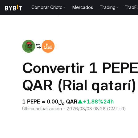
Comprar Cripto
Mercados
Trading
TradFi
Inicio
PEPE to QAR
Convertir 1 PEPE
QAR (Rial qatarí)
1 PEPE ≈ ﷼0.00 QAR
▲
+1.88%
24h
Última actualización
：
2026/08/08 08:28
(
GMT+0
)