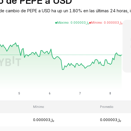
io de PEPE a USD
de cambio de PEPE a USD ha up un 1.80% en las últimas 24 horas, i
Máximo
:
0.000003
﷼
Mínimo
:
0.000003
﷼
Mínimo
Promedio
﷼0.000003
﷼0.000003