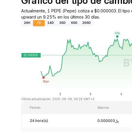
Gráfico del tipo de camb
Actualmente, 1 PEPE (Pepe) cotiza a $0.000003. El tipo 
upward un 9.25% en los últimos 30 días.
24H
7D
14D
30D
60D
200D
Última actualización: 2026-08-08, 08:28 GMT+0
Período
Máximo
24 hora(s)
﷼0.000003