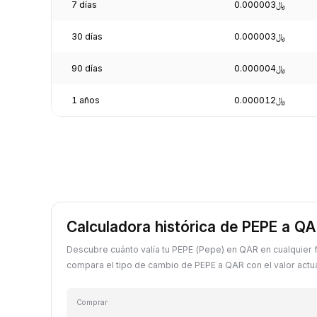
7 días
﷼0.000003
30 días
﷼0.000003
90 días
﷼0.000004
1 años
﷼0.000012
Calculadora histórica de PEPE a Q
Descubre cuánto valía tu PEPE (Pepe) en QAR en cualquier
compara el tipo de cambio de PEPE a QAR con el valor actua
Comprar