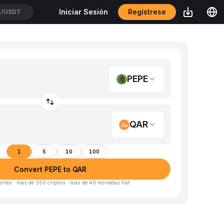
Regístrese
Iniciar Sesión
K/USDT
PEPE
QAR
1
5
10
100
Convert PEPE to QAR
ones · más de 350 criptos · más de 40 monedas fiat