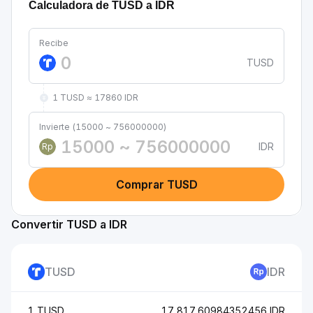
Calculadora de TUSD a IDR
Recibe
TUSD
1 TUSD ≈ 17860 IDR
Invierte (15000 ~ 756000000)
IDR
Rp
Comprar TUSD
Convertir TUSD a IDR
TUSD
IDR
1 TUSD
17,817.60984352456 IDR