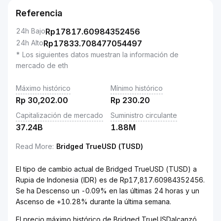
Referencia
24h Bajo
Rp
17817.60984352456
24h Alto
Rp
17833.708477054497
* Los siguientes datos muestran la información de
mercado de eth
Máximo histórico
Mínimo histórico
Rp
30,202.00
Rp
230.20
Capitalización de mercado
Suministro circulante
37.24B
1.88M
Read More
:
Bridged TrueUSD (TUSD)
El tipo de cambio actual de Bridged TrueUSD (TUSD) a
Rupia de Indonesia (IDR) es de Rp17,817.60984352456.
Se ha Descenso un -0.09% en las últimas 24 horas y un
Ascenso de +10.28% durante la última semana.
El precio máximo histórico de Bridged TrueUSDalcanzó