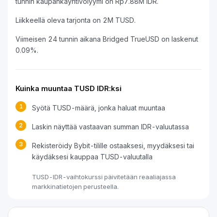
tunnin kaupankäyntivolyymi on Rp7.88M IDR.
Liikkeellä oleva tarjonta on 2M TUSD.
Viimeisen 24 tunnin aikana Bridged TrueUSD on laskenut
0.09%.
Kuinka muuntaa TUSD IDR:ksi
1
Syötä TUSD-määrä, jonka haluat muuntaa
2
Laskin näyttää vastaavan summan IDR-valuutassa
3
Rekisteröidy Bybit-tilille ostaaksesi, myydäksesi tai
käydäksesi kauppaa TUSD-valuutalla
TUSD-IDR-vaihtokurssi päivitetään reaaliajassa
markkinatietojen perusteella.