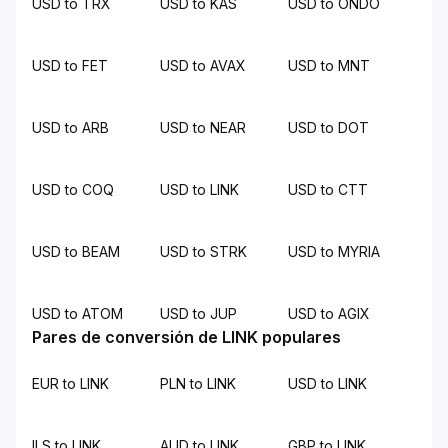
USD to TRX
USD to KAS
USD to ONDO
USD to FET
USD to AVAX
USD to MNT
USD to ARB
USD to NEAR
USD to DOT
USD to COQ
USD to LINK
USD to CTT
USD to BEAM
USD to STRK
USD to MYRIA
USD to ATOM
USD to JUP
USD to AGIX
Pares de conversión de LINK populares
EUR to LINK
PLN to LINK
USD to LINK
ILS to LINK
AUD to LINK
GBP to LINK