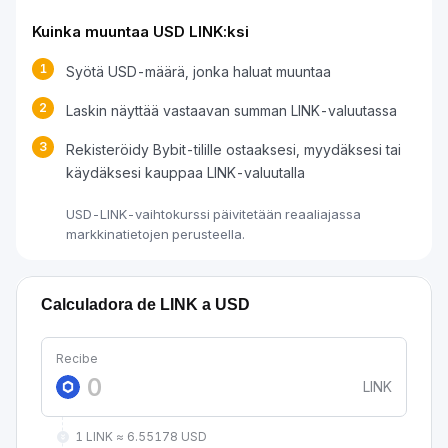
Kuinka muuntaa USD LINK:ksi
1
Syötä USD-määrä, jonka haluat muuntaa
2
Laskin näyttää vastaavan summan LINK-valuutassa
3
Rekisteröidy Bybit-tilille ostaaksesi, myydäksesi tai
käydäksesi kauppaa LINK-valuutalla
USD-LINK-vaihtokurssi päivitetään reaaliajassa
markkinatietojen perusteella.
Calculadora de LINK a USD
Recibe
LINK
1 LINK ≈ 6.55178 USD