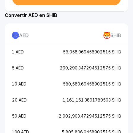
Convertir AED en SHIB
AED
SHIB
1 AED
58,058.069458902515 SHIB
5 AED
290,290.347294512575 SHIB
10 AED
580,580.69458902515 SHIB
20 AED
1,161,161.3891780503 SHIB
50 AED
2,902,903.47294512575 SHIB
100 AED
5,805,806.9458902515 SHIB