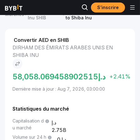
S’inscrire
Prix du Shiba
Dirham des Émirats arabes unis
Marchés
Inu SHIB
to Shiba Inu
Convertir AED en SHIB
DIRHAM DES ÉMIRATS ARABES UNIS EN
SHIBA INU
58,058.069458902515
د.إ
+2.41%
Dernière mise à jour : Aug 7, 2026, 03:00:00
Statistiques du marché
Capitalisation d
u marché
2.75B
Volume sur 24 h
0