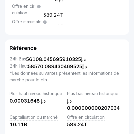
Offre en cir
culation
589.24T
Offre maximale
--
Référence
24h Bas
56108.045695910325
د.إ
24h Haut
58570.089430469525
د.إ
*Les données suivantes présentent les informations de
marché pour le eth
Plus haut niveau historique
Plus bas niveau historique
0.00031648
د.إ
د.إ
0.000000000207034
Capitalisation du marché
Offre en circulation
10.11B
589.24T