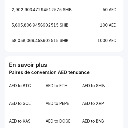
2,902,903.47294512575 SHIB
50 AED
5,805,806.9458902515 SHIB
100 AED
58,058,069.458902515 SHIB
1000 AED
En savoir plus
Paires de conversion AED tendance
AED to BTC
AED to ETH
AED to SHIB
AED to SOL
AED to PEPE
AED to XRP
AED to KAS
AED to DOGE
AED to BNB