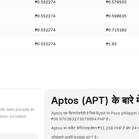
₱0.552274
₱0.579505
₱0.552274
₱0.598635
₱0.552274
₱0.715182
₱0.552274
₱1.95
Aptos (APT) के बारे मे
lle date passée et
Aptos एक क्रिप्टोकरेंसी है जिसे Bybit पर Peso philippin 
avec sa valeur
₱36.976383273679964 PHP है।
Aptos का मार्केट कैपिटलाइजेशन ₱31.25B PHP है और 24 घंटे
परिसंचारी आपूर्ति 846M APT है।