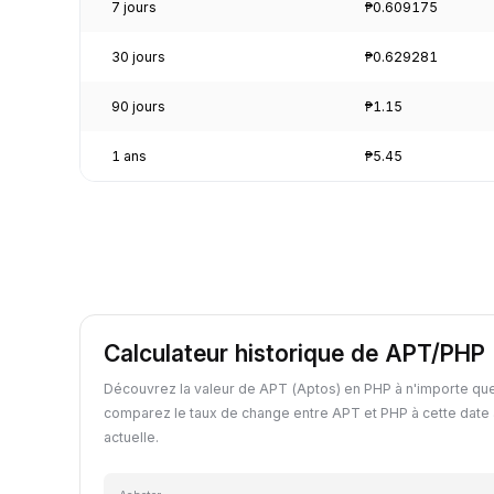
7 jours
₱0.609175
30 jours
₱0.629281
90 jours
₱1.15
1 ans
₱5.45
Calculateur historique de APT/PHP
Découvrez la valeur de APT (Aptos) en PHP à n'importe que
comparez le taux de change entre APT et PHP à cette date 
actuelle.