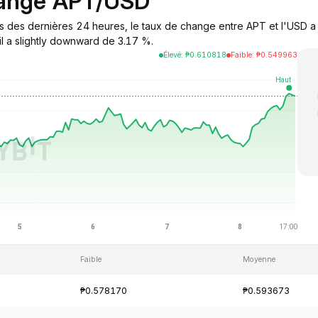
hange APT/USD
s des dernières 24 heures, le taux de change entre APT et l'USD a 
il a slightly downward de 3.17 %.
Élevé
:
₱
0.610818
Faible
:
₱
0.549963
Faible
Moyenne
₱0.578170
₱0.593673