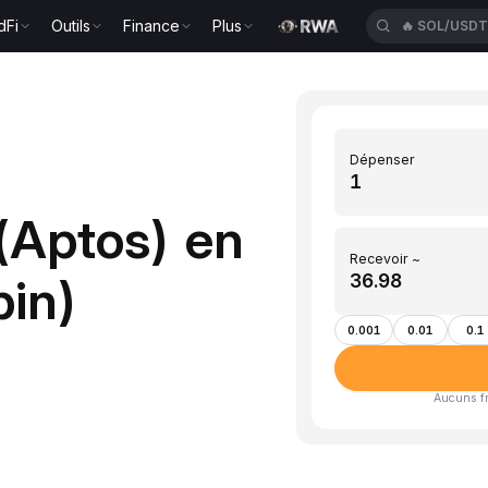
dFi
Outils
Finance
Plus
🔥
SOL/USD
Dépenser
(Aptos) en
Recevoir ~
pin)
0.001
0.01
0.1
Aucuns fra