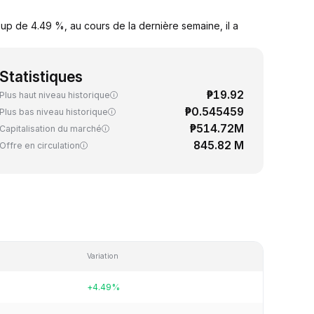
up de 4.49 %, au cours de la dernière semaine, il a
Statistiques
₱19.92
Plus haut niveau historique
₱0.545459
Plus bas niveau historique
₱514.72M
Capitalisation du marché
845.82 M
Offre en circulation
Variation
+4.49%