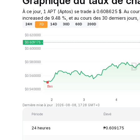
Graphique du taux de c
À ce jour, 1 APT (Aptos) se trade à 0.608625 $. Au cour
increased de 9.48 %, et au cours des 30 derniers jours, 
24H
7D
14D
30D
60D
200D
Dernière mise à jour : 2026-08-08, 17:28 GMT+0
Période
Élevé
24 heures
₱0.609175