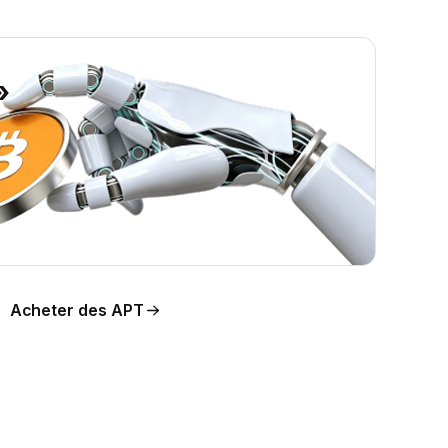
»
on du
Acheter des APT