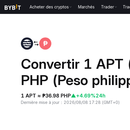
Acheter des cryptos
Marchés
Trader
Tra
Accueil
APT to PHP
Convertir 1 APT 
PHP (Peso philip
1 APT ≈ ₱36.98 PHP
▲
+4.69%
24h
Dernière mise à jour
：
2026/08/08 17:28
(
GMT+0
)