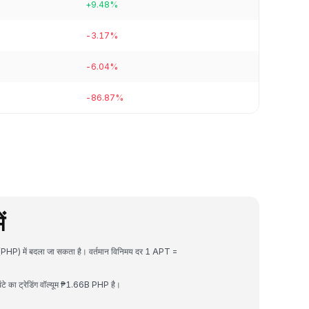
+9.48%
-3.17%
-6.04%
-86.87%
ं
(PHP) में बदला जा सकता है। वर्तमान विनिमय दर 1 APT =
 का ट्रेडिंग वॉल्यूम ₱1.66B PHP है।