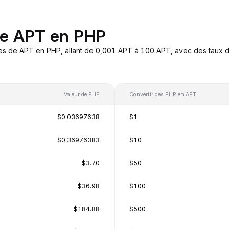
de APT en PHP
es de APT en PHP, allant de 0,001 APT à 100 APT, avec des taux de
Valeur de PHP
Convertir des PHP en APT
$0.03697638
$1
$0.36976383
$10
$3.70
$50
$36.98
$100
$184.88
$500