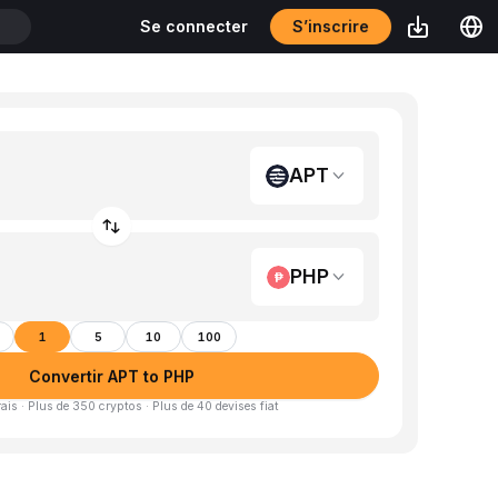
S’inscrire
Se connecter
T
APT
PHP
1
5
10
100
Convertir APT to PHP
is · Plus de 350 cryptos · Plus de 40 devises fiat