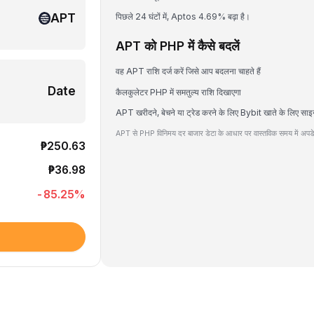
APT
पिछले 24 घंटों में, Aptos 4.69% बढ़ा है।
APT को PHP में कैसे बदलें
वह APT राशि दर्ज करें जिसे आप बदलना चाहते हैं
Date
कैलकुलेटर PHP में समतुल्य राशि दिखाएगा
APT खरीदने, बेचने या ट्रेड करने के लिए Bybit खाते के लिए साइ
APT से PHP विनिमय दर बाजार डेटा के आधार पर वास्तविक समय में अपडे
₱250.63
₱36.98
-85.25
%