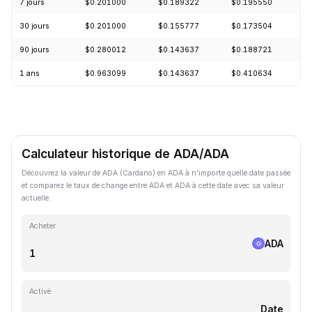
7 jours
$0.201000
$0.189322
$0.195550
+
30 jours
$0.201000
$0.155777
$0.173504
+
90 jours
$0.280012
$0.143637
$0.188721
+
1 ans
$0.963099
$0.143637
$0.410634
-
Calculateur historique de ADA/ADA
Découvrez la valeur de ADA (Cardano) en ADA à n'importe quelle date passée
et comparez le taux de change entre ADA et ADA à cette date avec sa valeur
actuelle.
Acheter
ADA
Activé
Date