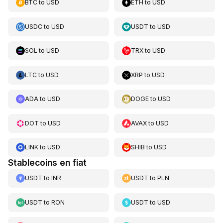
BTC
to
USD
ETH
to
USD
USDC
to
USD
USDT
to
USD
SOL
to
USD
TRX
to
USD
LTC
to
USD
XRP
to
USD
ADA
to
USD
DOGE
to
USD
DOT
to
USD
AVAX
to
USD
LINK
to
USD
SHIB
to
USD
Stablecoins en fiat
USDT
to
INR
USDT
to
PLN
USDT
to
RON
USDT
to
USD