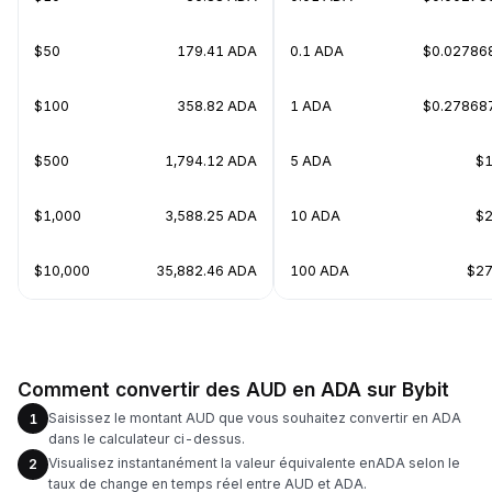
$50
179.41 ADA
0.1 ADA
$0.02786
$100
358.82 ADA
1 ADA
$0.27868
$500
1,794.12 ADA
5 ADA
$1
$1,000
3,588.25 ADA
10 ADA
$2
$10,000
35,882.46 ADA
100 ADA
$27
Comment convertir des AUD en ADA sur Bybit
Saisissez le montant AUD que vous souhaitez convertir en ADA
1
dans le calculateur ci-dessus.
Visualisez instantanément la valeur équivalente enADA selon le
2
taux de change en temps réel entre AUD et ADA.