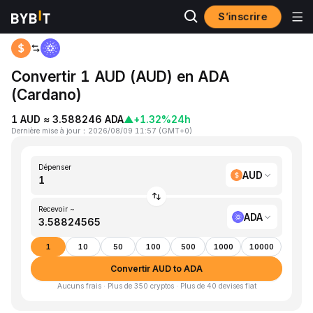
S’inscrire
Accueil
AUD to ADA
Convertir 1 AUD (AUD) en ADA
(Cardano)
1 AUD ≈ 3.588246 ADA
▲
+1.32%
24h
Dernière mise à jour
：
2026/08/09 11:57
(
GMT+0
)
Dépenser
AUD
Recevoir ~
ADA
1
10
50
100
500
1000
10000
Convertir AUD to ADA
Aucuns frais · Plus de 350 cryptos · Plus de 40 devises fiat