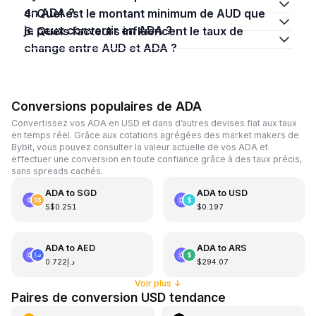
en ADA ?
4. Quel est le montant minimum de AUD que
je peux convertir en ADA ?
5. Quels facteurs influencent le taux de
change entre AUD et ADA ?
Conversions populaires de ADA
Convertissez vos ADA en USD et dans d’autres devises fiat aux taux
en temps réel. Grâce aux cotations agrégées des market makers de
Bybit, vous pouvez consulter la valeur actuelle de vos ADA et
effectuer une conversion en toute confiance grâce à des taux précis,
sans spreads cachés.
ADA
to
SGD
ADA
to
USD
S$0.251
$0.197
ADA
to
AED
ADA
to
ARS
د.إ0.722
$294.07
Voir plus
↓
Paires de conversion USD tendance