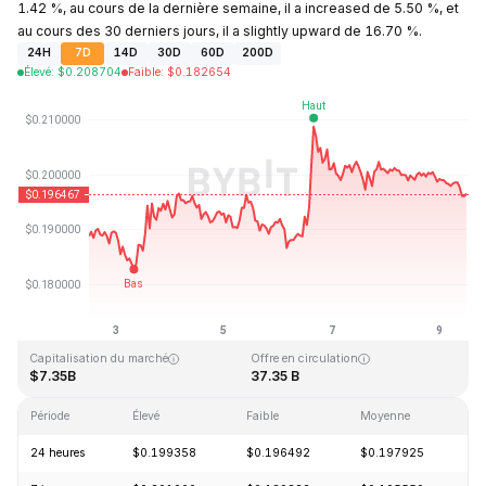
1.42 %, au cours de la dernière semaine, il a increased de 5.50 %, et
au cours des 30 derniers jours, il a slightly upward de 16.70 %.
24H
7D
14D
30D
60D
200D
Élevé
:
$
0.208704
Faible
:
$
0.182654
Dernière mise à jour : 2026-08-09, 11:57 GMT+0
Plus haut niveau historique
Plus bas niveau historique
$3.09
$0.019253
Capitalisation du marché
Offre en circulation
$7.35B
37.35 B
Période
Élevé
Faible
Moyenne
Va
24 heures
$0.199358
$0.196492
$0.197925
-