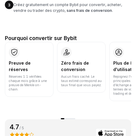
Créez gratuitement un compte Bybit pour convertir, acheter,
3
vendre ou trader des crypto,
sans frais de conversion
.
Pourquoi convertir sur Bybit
Preuve de
Zéro frais de
Plus de 86
réserves
conversion
d'utilisate
Réserves 1:1 vérifiées
Aucun frais caché. Le
Rejoignez l'un
chaque mois grâce à une
taux estimé correspond au
principales pl
preuve de Merkle on-
taux final que vous payez.
d'échange au 
chain.
termes de volu
trading et de li
4.7
/ 5