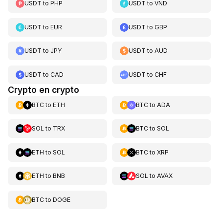
USDT
to
PHP
USDT
to
VND
USDT
to
EUR
USDT
to
GBP
USDT
to
JPY
USDT
to
AUD
USDT
to
CAD
USDT
to
CHF
Crypto en crypto
BTC
to
ETH
BTC
to
ADA
SOL
to
TRX
BTC
to
SOL
ETH
to
SOL
BTC
to
XRP
ETH
to
BNB
SOL
to
AVAX
BTC
to
DOGE