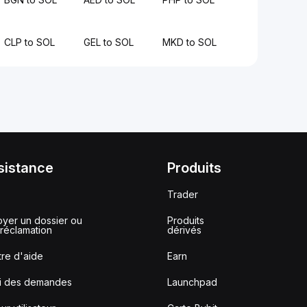
CLP to SOL
GEL to SOL
MKD to SOL
sistance
Produits
Trader
yer un dossier ou
Produits
réclamation
dérivés
re d'aide
Earn
vi des demandes
Launchpad