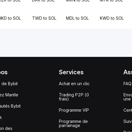
HKD to SOL
TWD to SOL
MDL to SOL
KWD to SOL
pos
Services
As
 de Bybit
Achat en un clic
FAQ
ez Mantle
Trading P2P (0
Envo
frais)
une 
utés Bybit
Programme VIP
Cent
s
Programme de
Sui
parrainage
ion des