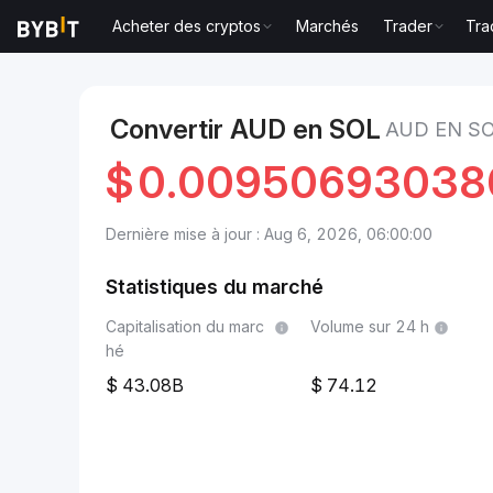
Acheter des cryptos
Marchés
Trader
Tra
Marchés
Prix du Solana SOL
AUD to Solana
Convertir AUD en SOL
AUD EN S
$
0.0095069303
Dernière mise à jour : Aug 6, 2026, 06:00:00
Statistiques du marché
Capitalisation du marc
Volume sur 24 h
hé
43.08B
74.12