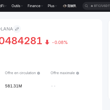
dFi
Outils
Finance
Plus
🔥
BTC/USD
OLANA
80484281
-0.08%
Offre en circulation
Offre maximale
581.31M
--