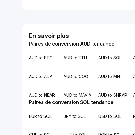
En savoir plus
Paires de conversion AUD tendance
AUD to BTC
AUD to ETH
AUD to SOL
AUD to ADA
AUD to COQ
AUD to MNT
AUD to NEAR
AUD to MAVIA
AUD to SHRAP
Paires de conversion SOL tendance
EUR to SOL
JPY to SOL
USD to SOL
CHF to SOL
HUF to SOL
RON to SOL