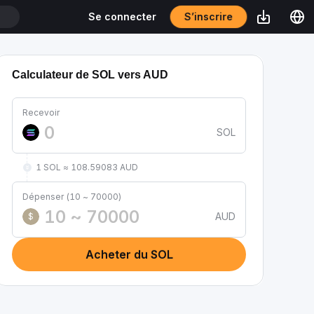
S’inscrire
Se connecter
T
Calculateur de SOL vers AUD
Recevoir
SOL
1 SOL ≈ 108.59083 AUD
Dépenser (10 ~ 70000)
AUD
$
Acheter du SOL