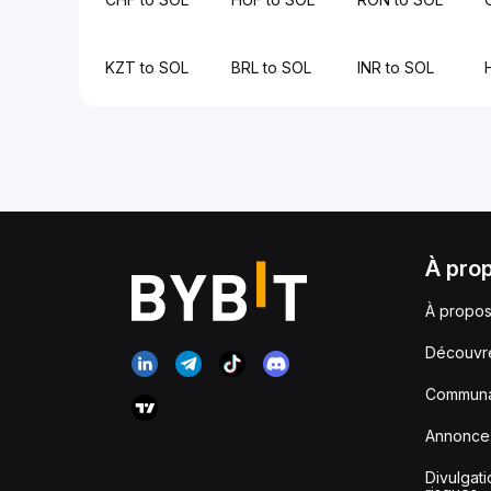
KZT to SOL
BRL to SOL
INR to SOL
À pro
À propos
Découvr
Communa
Annonce
Divulgat