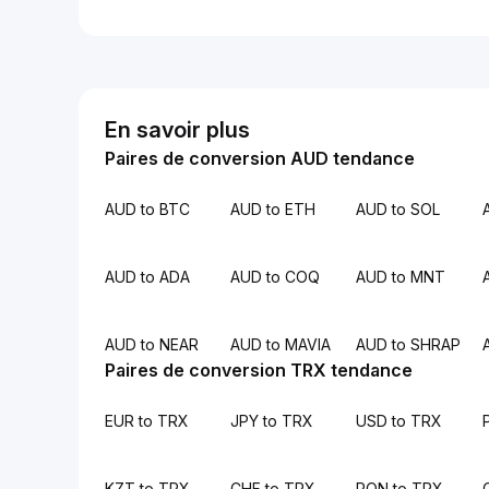
En savoir plus
Paires de conversion AUD tendance
AUD to BTC
AUD to ETH
AUD to SOL
AUD to ADA
AUD to COQ
AUD to MNT
AUD to NEAR
AUD to MAVIA
AUD to SHRAP
Paires de conversion TRX tendance
EUR to TRX
JPY to TRX
USD to TRX
KZT to TRX
CHF to TRX
RON to TRX