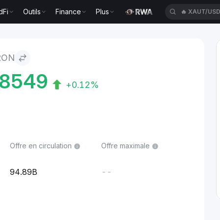
dFi
Outils
Finance
Plus
🔥
XAUT/US
RON
8549
+0.12%
Offre en circulation
Offre maximale
94.89B
--