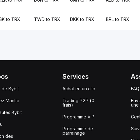
ISK to TRX
TWD to TRX
DKK to TRX
BRL to TRX
pos
Services
As
 de Bybit
Achat en un clic
FAQ
ez Mantle
Trading P2P (0
Envo
frais)
une 
utés Bybit
Programme VIP
Cent
s
Programme de
Sui
parrainage
ion des