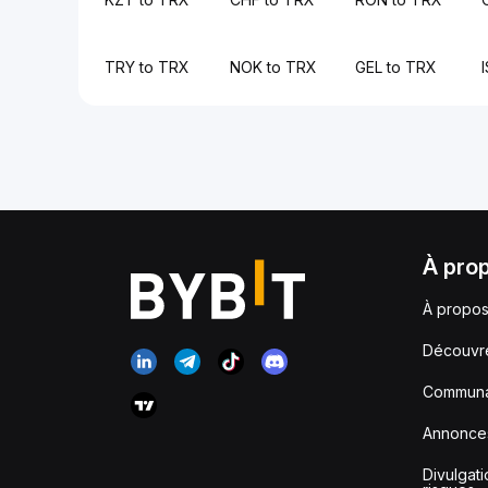
TRY to TRX
NOK to TRX
GEL to TRX
À pro
À propos
Découvr
Communa
Annonce
Divulgat