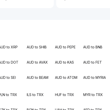
AUD to XRP
AUD to SHIB
AUD to PEPE
AUD to BNB
AUD to DOT
AUD to AVAX
AUD to KAS
AUD to FET
AUD to SEI
AUD to BEAM
AUD to ATOM
AUD to MYRIA
PLN to TRX
ILS to TRX
HUF to TRX
MYR to TRX
CZK to TRX
BGN to TRX
UAH to TRX
AED to TRX