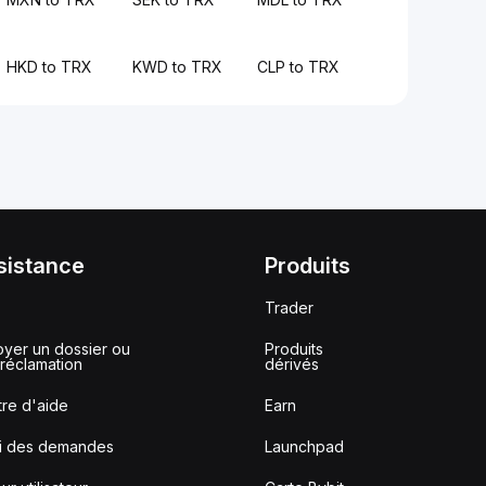
HKD to TRX
KWD to TRX
CLP to TRX
sistance
Produits
Trader
yer un dossier ou
Produits
réclamation
dérivés
re d'aide
Earn
vi des demandes
Launchpad