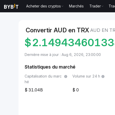
Acheter des cryptos
Marchés
Trader
Tra
Marchés
Prix du TRON TRX
AUD to TRON
Convertir AUD en TRX
AUD EN T
$
2.14943460133
Dernière mise à jour : Aug 6, 2026, 23:00:00
Statistiques du marché
Capitalisation du marc
Volume sur 24 h
hé
31.04B
0