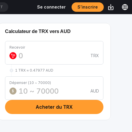
S’inscrire
Se connecter
DT
Calculateur de TRX vers AUD
Recevoir
TRX
1 TRX ≈ 0.47977 AUD
Dépenser (10 ~ 70000)
AUD
$
Acheter du TRX