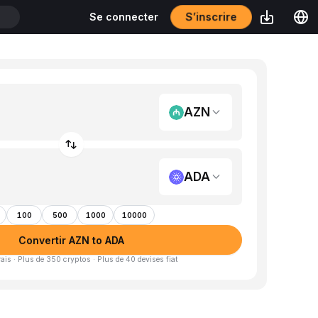
S’inscrire
Se connecter
T
AZN
ADA
100
500
1000
10000
Convertir AZN to ADA
is · Plus de 350 cryptos · Plus de 40 devises fiat