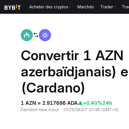
Acheter des cryptos
Marchés
Trader
Tra
Accueil
AZN to ADA
Convertir 1 AZN
azerbaïdjanais) 
(Cardano)
1 AZN ≈ 2.917686 ADA
▲
+0.40%
24h
Dernière mise à jour
：
2026/08/07 20:48
(
GMT+0
)