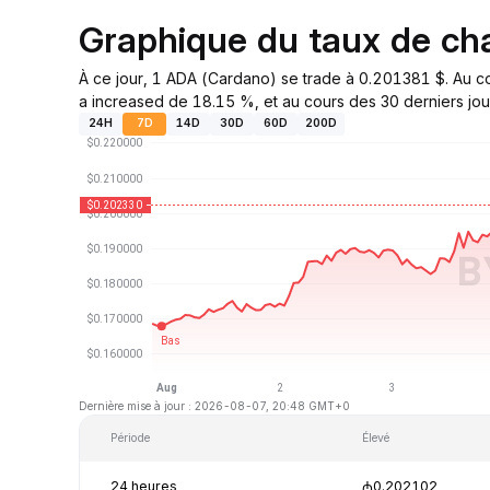
Graphique du taux de c
À ce jour, 1 ADA (Cardano) se trade à 0.201381 $. Au co
a increased de 18.15 %, et au cours des 30 derniers jour
24H
7D
14D
30D
60D
200D
Dernière mise à jour : 2026-08-07, 20:48 GMT+0
Période
Élevé
24 heures
₼0.202102