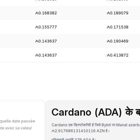
₼0.168382
₼0.189079
₼0.155777
₼0.171538
₼0.143637
₼0.190469
₼0.143637
₼0.413872
Cardano (ADA) के बारे
quelle date passée
Cardano एक क्रिप्टोकरेंसी है जिसे Bybit पर Manat azerb
te avec sa valeur
₼2.917686131410116 AZN है।
परिसंचारी आपूर्ति 37B ADA है।