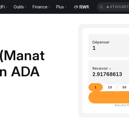
dFi
Outils
Finance
Plus
🔥
ETH/USD
Dépenser
 (Manat
en ADA
Recevoir ~
1
10
50
Aucuns fra