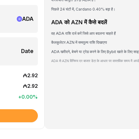
पिछले 24 घंटों में, Cardano 0.40% बढ़ा है।
ADA
ADA को AZN में कैसे बदलें
वह ADA राशि दर्ज करें जिसे आप बदलना चाहते हैं
कैलकुलेटर AZN में समतुल्य राशि दिखाएगा
Date
ADA खरीदने, बेचने या ट्रेड करने के लिए Bybit खाते के लिए साइ
ADA से AZN विनिमय दर बाजार डेटा के आधार पर वास्तविक समय में अपडे
₼2.92
₼2.92
+
0.00
%