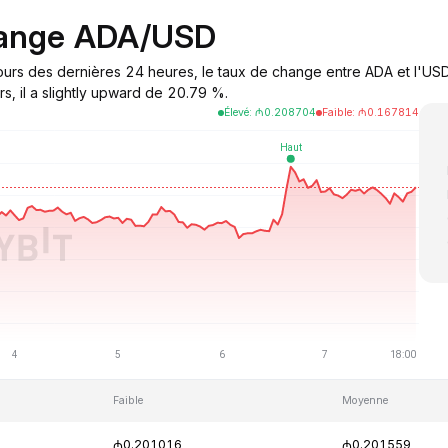
hange ADA/USD
urs des dernières 24 heures, le taux de change entre ADA et l'USD
s, il a slightly upward de 20.79 %.
Élevé
:
₼
0.208704
Faible
:
₼
0.167814
Faible
Moyenne
₼0.201016
₼0.201559