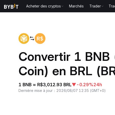
Acheter des cryptos
Marchés
Trader
Tra
Accueil
BNB to BRL
Convertir 1 BNB
Coin) en BRL (B
1 BNB ≈ R$3,012.93 BRL
▼
-0.29%
24h
Dernière mise à jour
：
2026/08/07 12:35
(
GMT+0
)