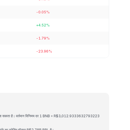
-0.05%
+4.52%
-1.79%
-23.96%
 बदला जा सकता है। वर्तमान विनिमय दर 1 BNB = R$3,012.9333632793223
े का ट्रेडिंग वॉल्यूम R$2.78B BRL है।