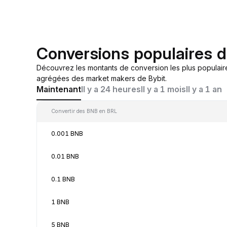
Conversions populaires 
Découvrez les montants de conversion les plus populair
agrégées des market makers de Bybit.
Maintenant
Il y a 24 heures
Il y a 1 mois
Il y a 1 an
Convertir des BNB en BRL
0.001 BNB
0.01 BNB
0.1 BNB
1 BNB
5 BNB