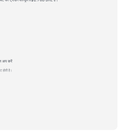
न अप करें
 होती है।