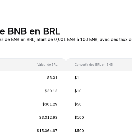
de BNB en BRL
es de BNB en BRL, allant de 0,001 BNB à 100 BNB, avec des taux de
Valeur de BRL
Convertir des BRL en BNB
$3.01
$1
$30.13
$10
$301.29
$50
$3,012.93
$100
$15,064.67
$500