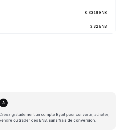
0.3319 BNB
3.32 BNB
3
Créez gratuitement un compte Bybit pour convertir, acheter,
vendre ou trader des BNB,
sans frais de conversion
.