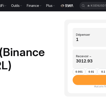
dFi
Outils
Finance
Plus
🔥
KGENUSD
Dépenser
 (Binance
Recevoir ~
RL)
0.001
0.01
0.1
Aucuns fra