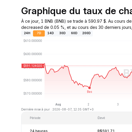
Graphique du taux de c
À ce jour, 1 BNB (BNB) se trade à 590.97 $. Au cours de
decreased de 0.05 %, et au cours des 30 derniers jours, 
24H
7D
14D
30D
60D
200D
Dernière mise à jour : 2026-08-07, 12:35 GMT+0
Période
Élevé
24 heures
R$591.71