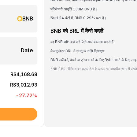
परिसंचारी आपूर्ति 133M BNB है।
BNB
पिछले 24 घंटों में, BNB 0.29% घटा है।
BNB को BRL में कैसे बदलें
वह BNB राशि दर्ज करें जिसे आप बदलना चाहते हैं
Date
कैलकुलेटर BRL में समतुल्य राशि दिखाएगा
BNB खरीदने, बेचने या ट्रेड करने के लिए Bybit खाते के लिए साइ
BNB से BRL विनिमय दर बाजार डेटा के आधार पर वास्तविक समय में अपडेट
R$4,168.68
R$3,012.93
-27.72
%