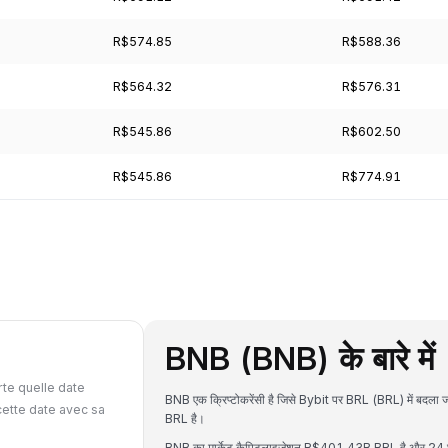
R$574.85
R$588.36
R$564.32
R$576.31
R$545.86
R$602.50
R$545.86
R$774.91
BNB (BNB) के बारे में
te quelle date
BNB एक क्रिप्टोकरेंसी है जिसे Bybit पर BRL (BRL) में
ette date avec sa
BRL है।
BNB का मार्केट कैपिटलाइजेशन R$401.43B BRL है और 24 घंट