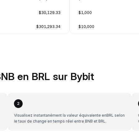
$30,129.33
$1,000
$301,293.34
$10,000
NB en BRL sur Bybit
2
Visualisez instantanément la valeur équivalente enBRL selon
le taux de change en temps réel entre BNB et BRL.