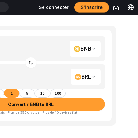
S’inscrire
Se connecter
T
BNB
BRL
1
5
10
100
Convertir BNB to BRL
is · Plus de 350 cryptos · Plus de 40 devises fiat