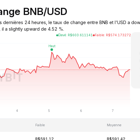
hange BNB/USD
s dernières 24 heures, le taux de change entre BNB et l'USD a down
il a slightly upward de 4.52 %.
Élevé
:
R$
603.611141
Faible
:
R$
574.173272
Faible
Moyenne
R$591.12
R$591.42