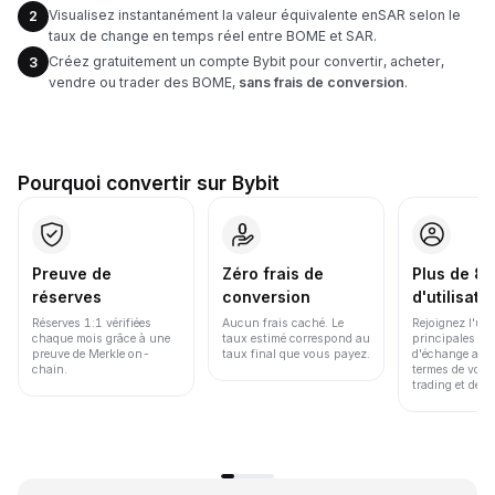
Visualisez instantanément la valeur équivalente enSAR selon le
2
taux de change en temps réel entre BOME et SAR.
Créez gratuitement un compte Bybit pour convertir, acheter,
3
vendre ou trader des BOME,
sans frais de conversion
.
Pourquoi convertir sur Bybit
Preuve de
Zéro frais de
Plus de 86
réserves
conversion
d'utilisate
Réserves 1:1 vérifiées
Aucun frais caché. Le
Rejoignez l'un
chaque mois grâce à une
taux estimé correspond au
principales pl
preuve de Merkle on-
taux final que vous payez.
d'échange au 
chain.
termes de volu
trading et de li