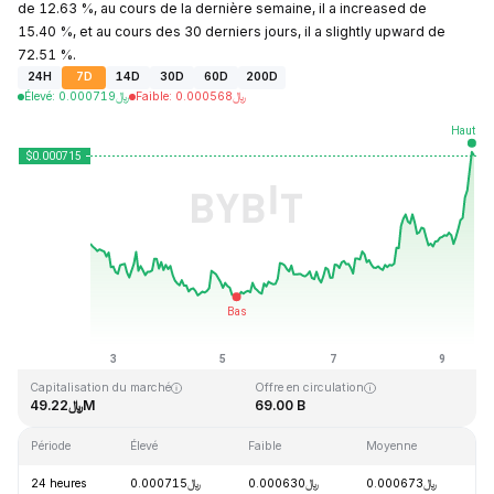
de 12.63 %, au cours de la dernière semaine, il a increased de
15.40 %, et au cours des 30 derniers jours, il a slightly upward de
72.51 %.
24H
7D
14D
30D
60D
200D
Élevé
:
0.000719
﷼
Faible
:
0.000568
﷼
Dernière mise à jour : 2026-08-09, 13:46 GMT+0
Plus haut niveau historique
Plus bas niveau historique
﷼0.000058
﷼0.026889
Capitalisation du marché
Offre en circulation
﷼49.22M
69.00 B
Période
Élevé
Faible
Moyenne
V
24 heures
﷼0.000715
﷼0.000630
﷼0.000673
+