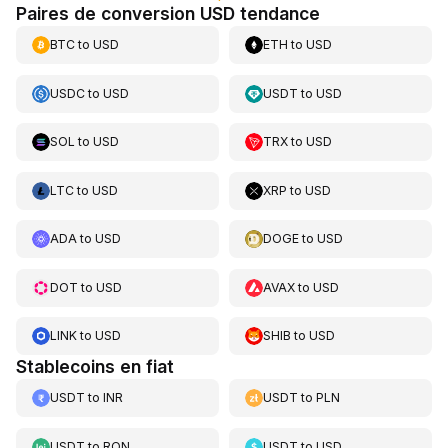
Paires de conversion USD tendance
BTC
to
USD
ETH
to
USD
USDC
to
USD
USDT
to
USD
SOL
to
USD
TRX
to
USD
LTC
to
USD
XRP
to
USD
ADA
to
USD
DOGE
to
USD
DOT
to
USD
AVAX
to
USD
LINK
to
USD
SHIB
to
USD
Stablecoins en fiat
USDT
to
INR
USDT
to
PLN
USDT
to
RON
USDT
to
USD