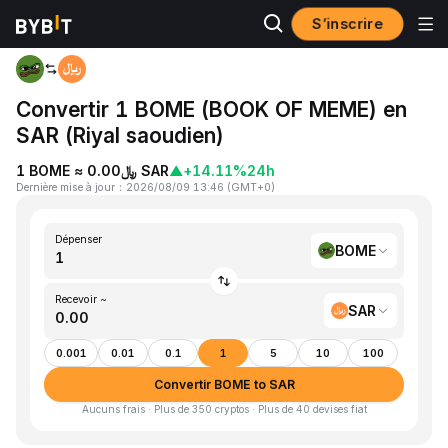
S’inscrire
Accueil
BOME to SAR
Convertir 1 BOME (BOOK OF MEME) en
SAR (Riyal saoudien)
1 BOME ≈ ﷼0.00 SAR
▲
+14.11%
24h
Dernière mise à jour
：
2026/08/09 13:46
(
GMT+0
)
Dépenser
BOME
Recevoir ~
SAR
0.001
0.01
0.1
1
5
10
100
Convertir BOME to SAR
Aucuns frais · Plus de 350 cryptos · Plus de 40 devises fiat