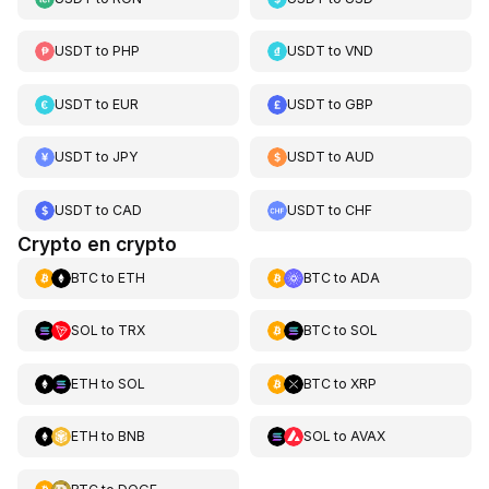
USDT
to
PHP
USDT
to
VND
USDT
to
EUR
USDT
to
GBP
USDT
to
JPY
USDT
to
AUD
USDT
to
CAD
USDT
to
CHF
Crypto en crypto
BTC
to
ETH
BTC
to
ADA
SOL
to
TRX
BTC
to
SOL
ETH
to
SOL
BTC
to
XRP
ETH
to
BNB
SOL
to
AVAX