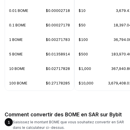
0.01 BOME
$0.00002718
$10
3,679.
0.1 BOME
$0.00027178
$50
18,397.
1 BOME
$0.00271783
$100
36,794.
5 BOME
$0.01358914
$500
183,970.
10 BOME
$0.02717828
$1,000
367,940.
100 BOME
$0.27178285
$10,000
3,679,408.
Comment convertir des BOME en SAR sur Bybit
Saisissez le montant BOME que vous souhaitez convertir en SAR
1
dans le calculateur ci-dessus.