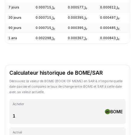
7 jours
﷼0.000715
﷼0.000577
﷼0.000612
+
30 jours
﷼0.000715
﷼0.000395
﷼0.000497
+
90 jours
﷼0.000715
﷼0.000395
﷼0.000485
+
1 ans
﷼0.002298
﷼0.000367
﷼0.000843
-
Calculateur historique de BOME/SAR
Découvrez la valeur de BOME (BOOK OF MEME) en SAR à n'importe quelle
date passée et comparez le taux de change entre BOME et SAR à cette date
avec sa valeur actuelle.
Acheter
BOME
Activé