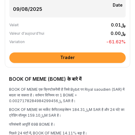
Date
﷼0.01
Valait
﷼0.00
Valeur d'aujourd'hui
-61.62
%
Variation
Trader
BOOK OF MEME (BOME) के बारे में
BOOK OF MEME एक क्रिप्टोकरेंसी है जिसे Bybit पर Riyal saoudien (SAR) में
बदला जा सकता है। वर्तमान विनिमय दर 1 BOME =
﷼0.0027178284984299456 SAR है।
BOOK OF MEME का मार्केट कैपिटलाइजेशन ﷼184.31M SAR है और 24 घंटे का
ट्रेडिंग वॉल्यूम ﷼159.10M SAR है।
परिसंचारी आपूर्ति 69B BOME है।
पिछले 24 घंटों में, BOOK OF MEME 14.11% बढ़ा है।