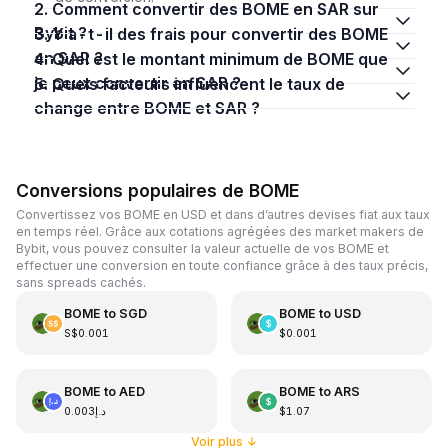
2. Comment convertir des BOME en SAR sur
Bybit ?
3. Y a-t-il des frais pour convertir des BOME
en SAR ?
4. Quel est le montant minimum de BOME que
je peux convertir en SAR ?
5. Quels facteurs influencent le taux de
change entre BOME et SAR ?
Conversions populaires de BOME
Convertissez vos BOME en USD et dans d’autres devises fiat aux taux
en temps réel. Grâce aux cotations agrégées des market makers de
Bybit, vous pouvez consulter la valeur actuelle de vos BOME et
effectuer une conversion en toute confiance grâce à des taux précis,
sans spreads cachés.
BOME
to
SGD
BOME
to
USD
S$0.001
$0.001
BOME
to
AED
BOME
to
ARS
د.إ0.003
$1.07
Voir plus
↓