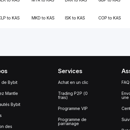
CLP to KAS
MKD to KAS
ISK to KAS
COP to KAS
pos
Services
As
 de Bybit
Achat en un clic
FAQ
ez Mantle
Trading P2P (0
Envo
frais)
une 
utés Bybit
Programme VIP
Cent
s
Programme de
Sui
parrainage
ion des