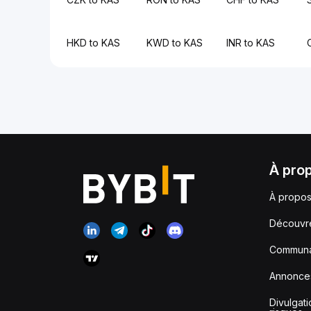
HKD to KAS
KWD to KAS
INR to KAS
À pro
À propos
Découvr
Communa
Annonce
Divulgat