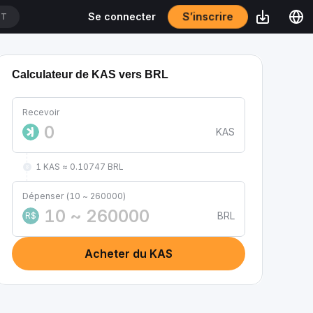
S’inscrire
Se connecter
DT
Calculateur de KAS vers BRL
Recevoir
KAS
1 KAS ≈ 0.10747 BRL
Dépenser (10 ~ 260000)
BRL
R$
Acheter du KAS