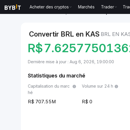
Acheter des cryptos
Marchés
Trader
Tra
Marchés
Prix du Kaspa KAS
BRL to Kaspa
Convertir BRL en KAS
BRL EN KA
R$
7.6257750136
Dernière mise à jour : Aug 6, 2026, 19:00:00
Statistiques du marché
Capitalisation du marc
Volume sur 24 h
hé
707.55M
0