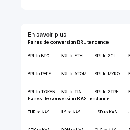
En savoir plus
Paires de conversion BRL tendance
BRL to BTC
BRL to ETH
BRL to SOL
BRL to PEPE
BRL to ATOM
BRL to MYRO
BRL to TOKEN
BRL to TIA
BRL to STRK
Paires de conversion KAS tendance
EUR to KAS
ILS to KAS
USD to KAS
CZK to KAS
RON to KAS
CHF to KAS