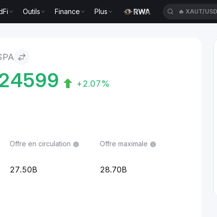
dFi
Outils
Finance
Plus
🔥
XAUT/US
SPA
24599
+2.07%
Offre en circulation
Offre maximale
27.50B
28.70B