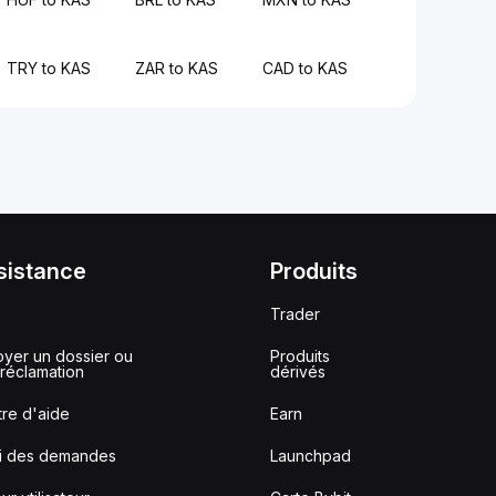
TRY to KAS
ZAR to KAS
CAD to KAS
sistance
Produits
Trader
yer un dossier ou
Produits
réclamation
dérivés
re d'aide
Earn
vi des demandes
Launchpad