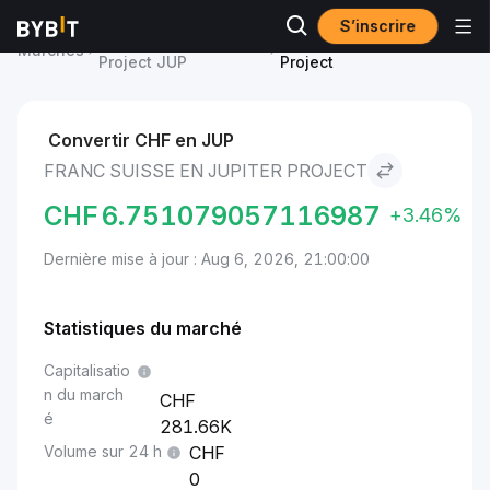
S’inscrire
Prix du Jupiter
Franc suisse to Jupiter
Marchés
Project JUP
Project
Convertir CHF en JUP
FRANC SUISSE EN JUPITER PROJECT
CHF
6.751079057116987
+3.46%
Dernière mise à jour : Aug 6, 2026, 21:00:00
Statistiques du marché
Capitalisatio
n du march
é
281.66K
Volume sur 24 h
0