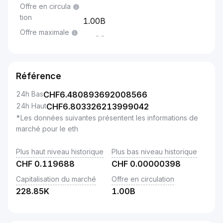
Offre en circula
tion
1.00B
Offre maximale
--
Référence
24h Bas
CHF
6.480893692008566
24h Haut
CHF
6.803326213999042
*Les données suivantes présentent les informations de
marché pour le eth
Plus haut niveau historique
Plus bas niveau historique
CHF
0.119688
CHF
0.00000398
Capitalisation du marché
Offre en circulation
228.85K
1.00B