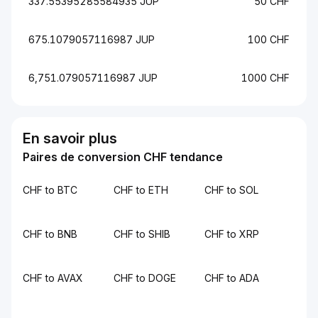
337.55395285584935 JUP
50 CHF
675.1079057116987 JUP
100 CHF
6,751.079057116987 JUP
1000 CHF
En savoir plus
Paires de conversion CHF tendance
CHF to BTC
CHF to ETH
CHF to SOL
CHF to BNB
CHF to SHIB
CHF to XRP
CHF to AVAX
CHF to DOGE
CHF to ADA