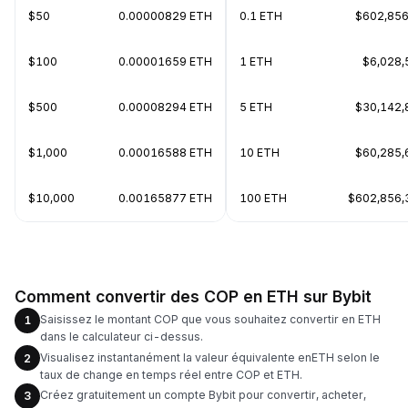
$50
0.00000829 ETH
0.1 ETH
$602,856
$100
0.00001659 ETH
1 ETH
$6,028,
$500
0.00008294 ETH
5 ETH
$30,142,
$1,000
0.00016588 ETH
10 ETH
$60,285,
$10,000
0.00165877 ETH
100 ETH
$602,856,
Comment convertir des COP en ETH sur Bybit
Saisissez le montant COP que vous souhaitez convertir en ETH
1
dans le calculateur ci-dessus.
Visualisez instantanément la valeur équivalente enETH selon le
2
taux de change en temps réel entre COP et ETH.
Créez gratuitement un compte Bybit pour convertir, acheter,
3