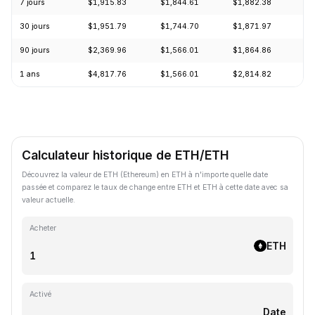
7 jours
$1,915.83
$1,844.61
$1,882.38
+2
30 jours
$1,951.79
$1,744.70
$1,871.97
+9
90 jours
$2,369.96
$1,566.01
$1,864.86
+1
1 ans
$4,817.76
$1,566.01
$2,814.82
-5
Calculateur historique de ETH/ETH
Découvrez la valeur de ETH (Ethereum) en ETH à n'importe quelle date
passée et comparez le taux de change entre ETH et ETH à cette date avec sa
valeur actuelle.
Acheter
ETH
Activé
Date