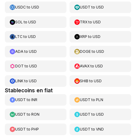
USDC
to
USD
USDT
to
USD
SOL
to
USD
TRX
to
USD
LTC
to
USD
XRP
to
USD
ADA
to
USD
DOGE
to
USD
DOT
to
USD
AVAX
to
USD
LINK
to
USD
SHIB
to
USD
Stablecoins en fiat
USDT
to
INR
USDT
to
PLN
USDT
to
RON
USDT
to
USD
USDT
to
PHP
USDT
to
VND