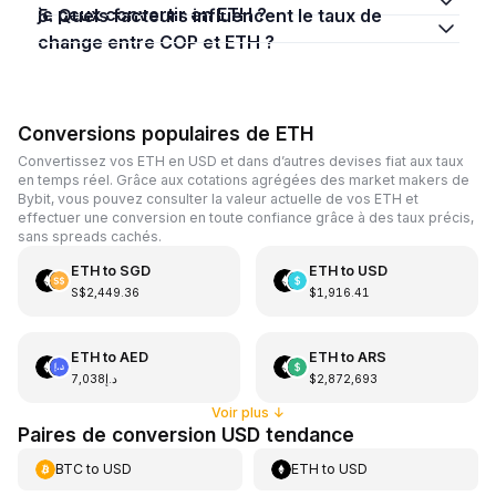
je peux convertir en ETH ?
5. Quels facteurs influencent le taux de
change entre COP et ETH ?
Conversions populaires de ETH
Convertissez vos ETH en USD et dans d’autres devises fiat aux taux
en temps réel. Grâce aux cotations agrégées des market makers de
Bybit, vous pouvez consulter la valeur actuelle de vos ETH et
effectuer une conversion en toute confiance grâce à des taux précis,
sans spreads cachés.
ETH
to
SGD
ETH
to
USD
S$2,449.36
$1,916.41
ETH
to
AED
ETH
to
ARS
د.إ7,038
$2,872,693
Voir plus
↓
Paires de conversion USD tendance
BTC
to
USD
ETH
to
USD