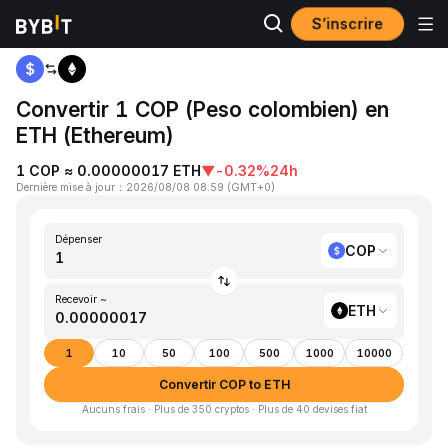
S’inscrire
Accueil
COP to ETH
Convertir 1 COP (Peso colombien) en
ETH (Ethereum)
1 COP ≈ 0.00000017 ETH
▼
-0.32%
24h
Dernière mise à jour
：
2026/08/08 08:59
(
GMT+0
)
Dépenser
COP
Recevoir ~
ETH
1
10
50
100
500
1000
10000
Convertir COP to ETH
Aucuns frais · Plus de 350 cryptos · Plus de 40 devises fiat