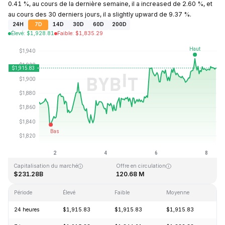
0.41 %, au cours de la dernière semaine, il a increased de 2.60 %, et
au cours des 30 derniers jours, il a slightly upward de 9.37 %.
24H
7D
14D
30D
60D
200D
Élevé
:
$
1,928.81
Faible
:
$
1,835.29
Dernière mise à jour : 2026-08-08, 08:59 GMT+0
Plus haut niveau historique
Plus bas niveau historique
$4,946.05
$0.432979
Capitalisation du marché
Offre en circulation
$231.28B
120.68 M
Période
Élevé
Faible
Moyenne
Va
24 heures
$1,915.83
$1,915.83
$1,915.83
+0