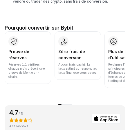
vendre ou trader des crypto,
sans frais de conversion
.
Pourquoi convertir sur Bybit
Preuve de
Zéro frais de
Plus de 86
réserves
conversion
d'utilisate
Réserves 1:1 vérifiées
Aucun frais caché. Le
Rejoignez l'un
chaque mois grâce à une
taux estimé correspond au
principales pl
preuve de Merkle on-
taux final que vous payez.
d'échange au 
chain.
termes de volu
trading et de li
4.7
/ 5
47K Reviews