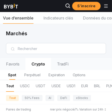
S’inscrire
Vue d’ensemble
Indicateurs clés
Données du con
Marchés
Favoris
Crypto
TradFi
Spot
Perpétuel
Expiration
Options
Tout
USDC
USDT
USDE
USD1
EUR
BRL
PL
Tout
50% Fees
AI
DeFi
xStocks
Paires de trading
Dernier prix négocié/% Variation sur 24h