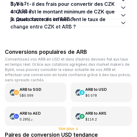
Bybit ?
3. Y a-t-il des frais pour convertir des CZK
en ARB ?
4. Quel est le montant minimum de CZK que
je peux convertir en ARB ?
5. Quels facteurs influencent le taux de
change entre CZK et ARB ?
Conversions populaires de ARB
Convertissez vos ARB en USD et dans d’autres devises fiat aux taux
en temps réel. Grâce aux cotations agrégées des market makers de
Bybit, vous pouvez consulter la valeur actuelle de vos ARB et
effectuer une conversion en toute confiance grâce à des taux précis,
sans spreads cachés.
ARB
to
SGD
ARB
to
USD
S$0.099
$0.078
ARB
to
AED
ARB
to
ARS
د.إ0.285
$116.2
Voir plus
↓
Paires de conversion USD tendance