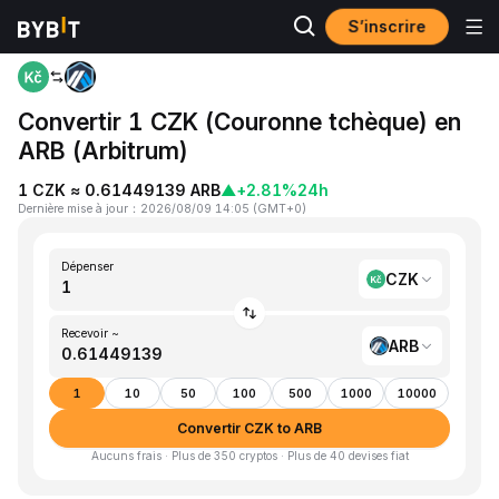
S’inscrire
Accueil
CZK to ARB
Convertir 1 CZK (Couronne tchèque) en
ARB (Arbitrum)
1 CZK ≈ 0.61449139 ARB
▲
+2.81%
24h
Dernière mise à jour
：
2026/08/09 14:05
(
GMT+0
)
Dépenser
CZK
Recevoir ~
ARB
1
10
50
100
500
1000
10000
Convertir CZK to ARB
Aucuns frais · Plus de 350 cryptos · Plus de 40 devises fiat