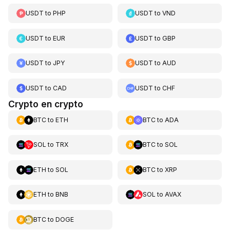
USDT
to
PHP
USDT
to
VND
USDT
to
EUR
USDT
to
GBP
USDT
to
JPY
USDT
to
AUD
USDT
to
CAD
USDT
to
CHF
Crypto en crypto
BTC
to
ETH
BTC
to
ADA
SOL
to
TRX
BTC
to
SOL
ETH
to
SOL
BTC
to
XRP
ETH
to
BNB
SOL
to
AVAX
BTC
to
DOGE