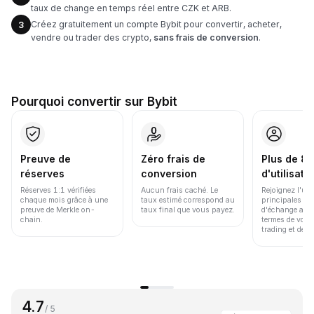
taux de change en temps réel entre CZK et ARB.
Créez gratuitement un compte Bybit pour convertir, acheter,
3
vendre ou trader des crypto,
sans frais de conversion
.
Pourquoi convertir sur Bybit
Preuve de
Zéro frais de
Plus de 86
réserves
conversion
d'utilisate
Réserves 1:1 vérifiées
Aucun frais caché. Le
Rejoignez l'un
chaque mois grâce à une
taux estimé correspond au
principales pl
preuve de Merkle on-
taux final que vous payez.
d'échange au 
chain.
termes de volu
trading et de li
4.7
/ 5