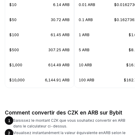
$10
6.14 ARB
0.01 ARB
$0.016273
$50
30.72 ARB
0.1 ARB
$0.162736
$100
61.45 ARB
1 ARB
$1.
$500
307.25 ARB
5 ARB
$8.
$1,000
614.49 ARB
10 ARB
$16.
$10,000
6,144.91 ARB
100 ARB
$162.
Comment convertir des CZK en ARB sur Bybit
Saisissez le montant CZK que vous souhaitez convertir en ARB
1
dans le calculateur ci-dessus.
Visualisez instantanément la valeur équivalente enARB selon le
2