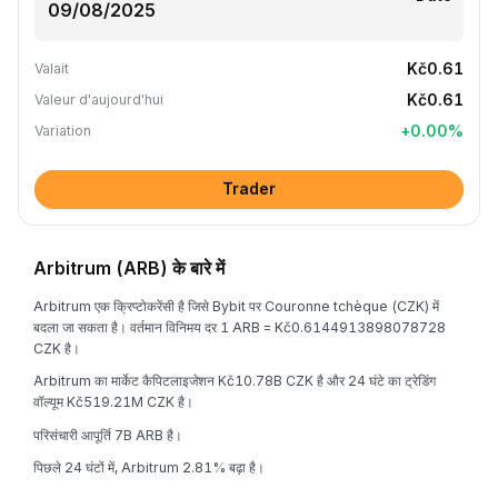
Kč0.61
Valait
Kč0.61
Valeur d'aujourd'hui
+
0.00
%
Variation
Trader
Arbitrum (ARB) के बारे में
Arbitrum एक क्रिप्टोकरेंसी है जिसे Bybit पर Couronne tchèque (CZK) में
बदला जा सकता है। वर्तमान विनिमय दर 1 ARB = Kč0.6144913898078728
CZK है।
Arbitrum का मार्केट कैपिटलाइजेशन Kč10.78B CZK है और 24 घंटे का ट्रेडिंग
वॉल्यूम Kč519.21M CZK है।
परिसंचारी आपूर्ति 7B ARB है।
पिछले 24 घंटों में, Arbitrum 2.81% बढ़ा है।