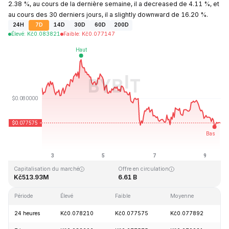
2.38 %, au cours de la dernière semaine, il a decreased de 4.11 %, et
au cours des 30 derniers jours, il a slightly downward de 16.20 %.
24H
7D
14D
30D
60D
200D
Élevé
:
Kč
0.083821
Faible
:
Kč
0.077147
Dernière mise à jour : 2026-08-09, 14:05 GMT+0
Plus haut niveau historique
Plus bas niveau historique
Kč2.39
Kč0.070480
Capitalisation du marché
Offre en circulation
Kč513.93M
6.61 B
Période
Élevé
Faible
Moyenne
V
24 heures
Kč0.078210
Kč0.077575
Kč0.077892
-