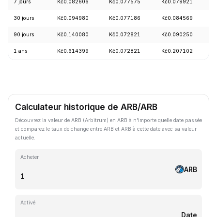
7 jours
Kč0.082606
Kč0.077575
Kč0.079921
-
30 jours
Kč0.094980
Kč0.077186
Kč0.084569
-
90 jours
Kč0.140080
Kč0.072821
Kč0.090250
-
1 ans
Kč0.614399
Kč0.072821
Kč0.207102
-
Calculateur historique de ARB/ARB
Découvrez la valeur de ARB (Arbitrum) en ARB à n'importe quelle date passée
et comparez le taux de change entre ARB et ARB à cette date avec sa valeur
actuelle.
Acheter
ARB
Activé
Date