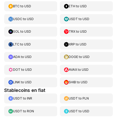
BTC
to
USD
ETH
to
USD
USDC
to
USD
USDT
to
USD
SOL
to
USD
TRX
to
USD
LTC
to
USD
XRP
to
USD
ADA
to
USD
DOGE
to
USD
DOT
to
USD
AVAX
to
USD
LINK
to
USD
SHIB
to
USD
Stablecoins en fiat
USDT
to
INR
USDT
to
PLN
USDT
to
RON
USDT
to
USD