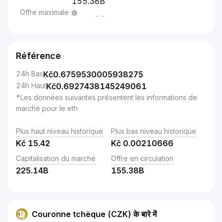
155.38B
Offre maximale
--
Référence
24h Bas
Kč
0.6759530005938275
24h Haut
Kč
0.6927438145249061
*Les données suivantes présentent les informations de
marché pour le eth
Plus haut niveau historique
Plus bas niveau historique
Kč
15.42
Kč
0.00210666
Capitalisation du marché
Offre en circulation
225.14B
155.38B
Couronne tchèque (CZK) के बारे में