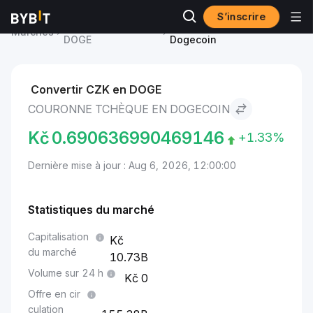
S’inscrire
Prix du Dogecoin
Couronne tchèque to
Marchés
DOGE
Dogecoin
Convertir CZK en DOGE
COURONNE TCHÈQUE EN DOGECOIN
Kč
0.690636990469146
+1.33%
Dernière mise à jour : Aug 6, 2026, 12:00:00
Statistiques du marché
Capitalisation
du marché
10.73B
Volume sur 24 h
0
Offre en cir
culation