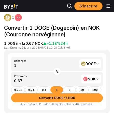
S’inscrire
Accueil
DOGE to NOK
Convertir 1 DOGE (Dogecoin) en NOK
(Couronne norvégienne)
1 DOGE ≈ kr0.67 NOK
▲
+1.18%
24h
Dernière mise à jour
：
2026/08/08 11:05
(
GMT+0
)
Dépenser
DOGE
Recevoir ~
NOK
0.001
0.01
0.1
1
5
10
100
Convertir DOGE to NOK
Aucuns frais · Plus de 350 cryptos · Plus de 40 devises fiat