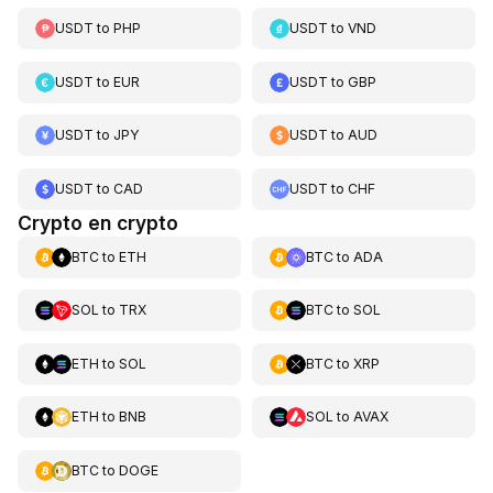
USDT
to
PHP
USDT
to
VND
USDT
to
EUR
USDT
to
GBP
USDT
to
JPY
USDT
to
AUD
USDT
to
CAD
USDT
to
CHF
Crypto en crypto
BTC
to
ETH
BTC
to
ADA
SOL
to
TRX
BTC
to
SOL
ETH
to
SOL
BTC
to
XRP
ETH
to
BNB
SOL
to
AVAX
BTC
to
DOGE