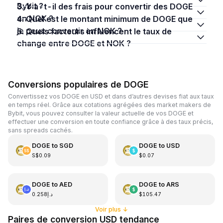
Bybit ?
3. Y a-t-il des frais pour convertir des DOGE
en NOK ?
4. Quel est le montant minimum de DOGE que
je peux convertir en NOK ?
5. Quels facteurs influencent le taux de
change entre DOGE et NOK ?
Conversions populaires de DOGE
Convertissez vos DOGE en USD et dans d’autres devises fiat aux taux
en temps réel. Grâce aux cotations agrégées des market makers de
Bybit, vous pouvez consulter la valeur actuelle de vos DOGE et
effectuer une conversion en toute confiance grâce à des taux précis,
sans spreads cachés.
DOGE
to
SGD
DOGE
to
USD
S$0.09
$0.07
DOGE
to
AED
DOGE
to
ARS
د.إ0.258
$105.47
Voir plus
↓
Paires de conversion USD tendance