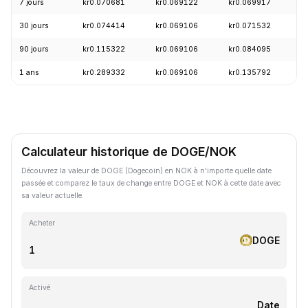
7 jours
kr0.070681
kr0.069122
kr0.069917
+
30 jours
kr0.074414
kr0.069106
kr0.071532
-
90 jours
kr0.115322
kr0.069106
kr0.084095
-
1 ans
kr0.289332
kr0.069106
kr0.135792
-
Calculateur historique de DOGE/NOK
Découvrez la valeur de DOGE (Dogecoin) en NOK à n'importe quelle date
passée et comparez le taux de change entre DOGE et NOK à cette date avec
sa valeur actuelle.
Acheter
DOGE
Activé
Date