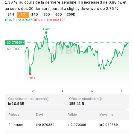
1.30 %, au cours de la dernière semaine, il a increased de 0.88 %, et
au cours des 30 derniers jours, il a slightly downward de 2.75 %.
24H
7D
14D
30D
60D
200D
Élevé
:
kr
0.070870
Faible
:
kr
0.068404
Dernière mise à jour : 2026-08-08, 11:05 GMT+0
Plus haut niveau historique
Plus bas niveau historique
kr0.731578
kr0.000087
Capitalisation du marché
Offre en circulation
kr10.93B
155.41 B
Période
Élevé
Faible
Moyenne
V
24 heures
kr0.070389
kr0.070389
kr0.070389
+