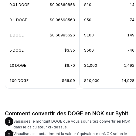
0.01 DOGE
$0.00669856
$10
14
0.1 DOGE
$0.06698563
$50
74
1 DOGE
$0.66985626
$100
149
5 DOGE
$3.35
$500
746
10 DOGE
$6.70
$1,000
1,492
100 DOGE
$66.99
$10,000
14,928
Comment convertir des DOGE en NOK sur Bybit
Saisissez le montant DOGE que vous souhaitez convertir en NOK
1
dans le calculateur ci-dessus.
Visualisez instantanément la valeur équivalente enNOK selon le
2