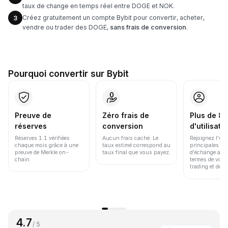
taux de change en temps réel entre DOGE et NOK.
Créez gratuitement un compte Bybit pour convertir, acheter,
3
vendre ou trader des DOGE,
sans frais de conversion
.
Pourquoi convertir sur Bybit
Preuve de
Zéro frais de
Plus de 86
réserves
conversion
d'utilisate
Réserves 1:1 vérifiées
Aucun frais caché. Le
Rejoignez l'un
chaque mois grâce à une
taux estimé correspond au
principales pl
preuve de Merkle on-
taux final que vous payez.
d'échange au 
chain.
termes de volu
trading et de li
4.7
/ 5