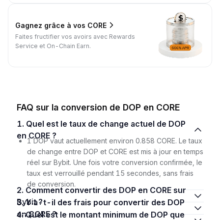
Gagnez grâce à vos CORE
Faites fructifier vos avoirs avec Rewards
Service et On-Chain Earn.
FAQ sur la conversion de DOP en CORE
1. Quel est le taux de change actuel de DOP
en CORE ?
1 DOP vaut actuellement environ 0.858 CORE. Le taux
de change entre DOP et CORE est mis à jour en temps
réel sur Bybit. Une fois votre conversion confirmée, le
taux est verrouillé pendant 15 secondes, sans frais
de conversion.
2. Comment convertir des DOP en CORE sur
Bybit ?
3. Y a-t-il des frais pour convertir des DOP
en CORE ?
4. Quel est le montant minimum de DOP que