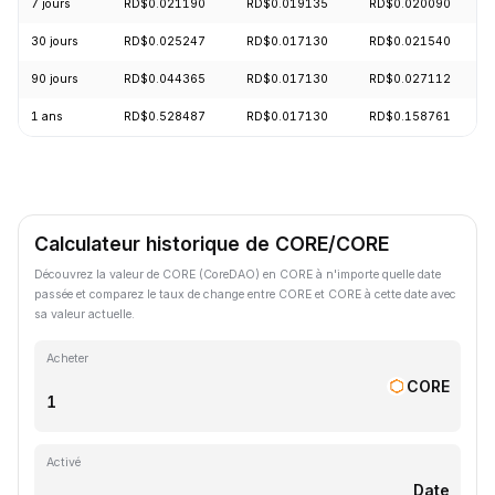
7 jours
RD$0.021190
RD$0.019135
RD$0.020090
30 jours
RD$0.025247
RD$0.017130
RD$0.021540
90 jours
RD$0.044365
RD$0.017130
RD$0.027112
1 ans
RD$0.528487
RD$0.017130
RD$0.158761
Calculateur historique de CORE/CORE
Découvrez la valeur de CORE (CoreDAO) en CORE à n'importe quelle date
passée et comparez le taux de change entre CORE et CORE à cette date avec
sa valeur actuelle.
Acheter
CORE
Activé
Date