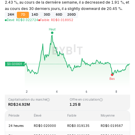
2.43 %, au cours de la dernière semaine, il a decreased de 1.91 %, et
au cours des 30 derniers jours, il a slightly downward de 20.45 %.
24H
7D
14D
30D
60D
200D
Élevé
:
RD$
0.022724
Faible
:
RD$
0.018952
Dernière mise à jour : 2026-08-08, 20:28 GMT+0
Plus haut niveau historique
Plus bas niveau historique
RD$6.14
RD$0.016723
Capitalisation du marché
Offre en circulation
RD$24.92M
1.25 B
Période
Élevé
Faible
Moyenne
24 heures
RD$0.020000
RD$0.019135
RD$0.019567