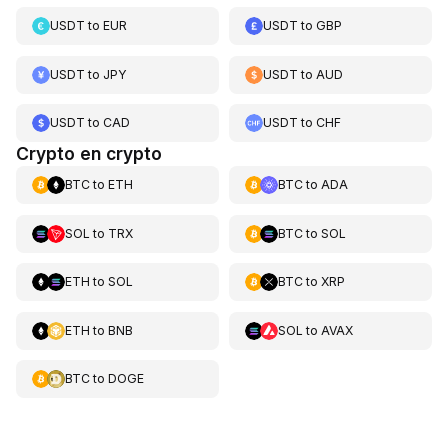
USDT
to
EUR
USDT
to
GBP
USDT
to
JPY
USDT
to
AUD
USDT
to
CAD
USDT
to
CHF
Crypto en crypto
BTC
to
ETH
BTC
to
ADA
SOL
to
TRX
BTC
to
SOL
ETH
to
SOL
BTC
to
XRP
ETH
to
BNB
SOL
to
AVAX
BTC
to
DOGE