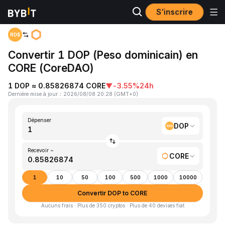
S’inscrire
Accueil
DOP to CORE
Convertir 1 DOP (Peso dominicain) en
CORE (CoreDAO)
1 DOP ≈ 0.85826874 CORE
▼
-3.55%
24h
Dernière mise à jour
：
2026/08/08 20:28
(
GMT+0
)
Dépenser
DOP
Recevoir ~
CORE
1
10
50
100
500
1000
10000
Convertir DOP to CORE
Aucuns frais · Plus de 350 cryptos · Plus de 40 devises fiat