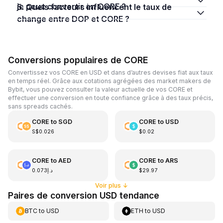
je peux convertir en CORE ?
5. Quels facteurs influencent le taux de
change entre DOP et CORE ?
Conversions populaires de CORE
Convertissez vos CORE en USD et dans d’autres devises fiat aux taux
en temps réel. Grâce aux cotations agrégées des market makers de
Bybit, vous pouvez consulter la valeur actuelle de vos CORE et
effectuer une conversion en toute confiance grâce à des taux précis,
sans spreads cachés.
CORE
to
SGD
CORE
to
USD
S$0.026
$0.02
CORE
to
AED
CORE
to
ARS
د.إ0.073
$29.97
Voir plus
↓
Paires de conversion USD tendance
BTC
to
USD
ETH
to
USD