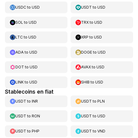
USDC
to
USD
USDT
to
USD
SOL
to
USD
TRX
to
USD
LTC
to
USD
XRP
to
USD
ADA
to
USD
DOGE
to
USD
DOT
to
USD
AVAX
to
USD
LINK
to
USD
SHIB
to
USD
Stablecoins en fiat
USDT
to
INR
USDT
to
PLN
USDT
to
RON
USDT
to
USD
USDT
to
PHP
USDT
to
VND