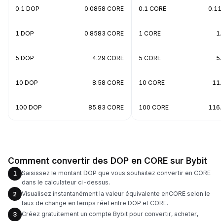
0.1 DOP
0.0858 CORE
0.1 CORE
0.1
1 DOP
0.8583 CORE
1 CORE
1
5 DOP
4.29 CORE
5 CORE
5
10 DOP
8.58 CORE
10 CORE
11
100 DOP
85.83 CORE
100 CORE
116
Comment convertir des DOP en CORE sur Bybit
Saisissez le montant DOP que vous souhaitez convertir en CORE
1
dans le calculateur ci-dessus.
Visualisez instantanément la valeur équivalente enCORE selon le
2
taux de change en temps réel entre DOP et CORE.
Créez gratuitement un compte Bybit pour convertir, acheter,
3