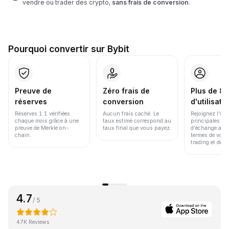
vendre ou trader des crypto,
sans frais de conversion
.
Pourquoi convertir sur Bybit
Preuve de
Zéro frais de
Plus de 86
réserves
conversion
d'utilisate
Réserves 1:1 vérifiées
Aucun frais caché. Le
Rejoignez l'un
chaque mois grâce à une
taux estimé correspond au
principales pl
preuve de Merkle on-
taux final que vous payez.
d'échange au 
chain.
termes de volu
trading et de li
4.7
/ 5
47K Reviews