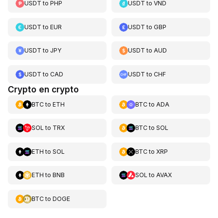
USDT
to
PHP
USDT
to
VND
USDT
to
EUR
USDT
to
GBP
USDT
to
JPY
USDT
to
AUD
USDT
to
CAD
USDT
to
CHF
Crypto en crypto
BTC
to
ETH
BTC
to
ADA
SOL
to
TRX
BTC
to
SOL
ETH
to
SOL
BTC
to
XRP
ETH
to
BNB
SOL
to
AVAX
BTC
to
DOGE