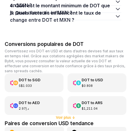
en MXN ?
4. Quel est le montant minimum de DOT que
je peux convertir en MXN ?
5. Quels facteurs influencent le taux de
change entre DOT et MXN ?
Conversions populaires de DOT
Convertissez vos DOT en USD et dans d’autres devises fiat aux taux
en temps réel. Grâce aux cotations agrégées des market makers de
Bybit, vous pouvez consulter la valeur actuelle de vos DOT et
effectuer une conversion en toute confiance grâce à des taux précis,
sans spreads cachés.
DOT
to
SGD
DOT
to
USD
S$1.033
$0.808
DOT
to
AED
DOT
to
ARS
د.إ2.97
$1,211.04
Voir plus
↓
Paires de conversion USD tendance