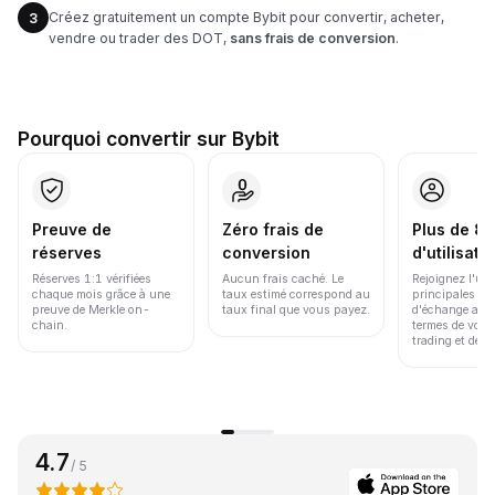
Créez gratuitement un compte Bybit pour convertir, acheter,
3
vendre ou trader des DOT,
sans frais de conversion
.
Pourquoi convertir sur Bybit
Preuve de
Zéro frais de
Plus de 86
réserves
conversion
d'utilisate
Réserves 1:1 vérifiées
Aucun frais caché. Le
Rejoignez l'un
chaque mois grâce à une
taux estimé correspond au
principales pl
preuve de Merkle on-
taux final que vous payez.
d'échange au 
chain.
termes de volu
trading et de li
4.7
/ 5