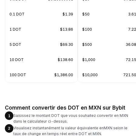
0.1 DOT
$1.39
$50
3.6
1 DOT
$13.86
$100
7.2
5 DOT
$69.30
$500
36.0
10 DOT
$138.60
$1,000
72.1
100 DOT
$1,386.00
$10,000
721.5
Comment convertir des DOT en MXN sur Bybit
Saisissez le montant DOT que vous souhaitez convertir en MXN
1
dans le calculateur ci-dessus.
Visualisez instantanément la valeur équivalente enMXN selon le
2
taux de change en temps réel entre DOT et MXN.