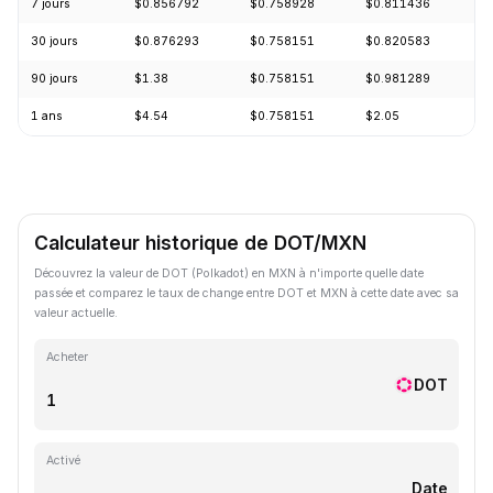
7 jours
$0.856792
$0.758928
$0.811436
+
30 jours
$0.876293
$0.758151
$0.820583
-
90 jours
$1.38
$0.758151
$0.981289
-
1 ans
$4.54
$0.758151
$2.05
-
Calculateur historique de DOT/MXN
Découvrez la valeur de DOT (Polkadot) en MXN à n'importe quelle date
passée et comparez le taux de change entre DOT et MXN à cette date avec sa
valeur actuelle.
Acheter
DOT
Activé
Date