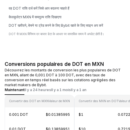
वह DOT राशि दर्ज करें जिसे आप बदलना चाहते हैं
कैलकुलेटर MXN में समतुल्य राशि दिखाएगा
DOT खरीदने, बेचने या ट्रेड करने के लिए Bybit खाते के लिए साइन अप करें
DOT से MXN विनिमय दर बाजार डेटा के आधार पर वास्तविक समय में अपडेट होती है।
Conversions populaires de DOT en MXN
Découvrez les montants de conversion les plus populaires de DOT
en MXN, allant de 0,001 DOT à 100 DOT, avec des taux de
conversion en temps réel basés sur les cotations agrégées des
market makers de Bybit.
Maintenant
Il y a 24 heures
Il y a 1 mois
Il y a 1 an
Convertir des DOT en MXN
Valeur de MXN
Convertir des MXN en DOT
Valeur 
0.001 DOT
$0.01385995
$1
0.072
0.01 DOT
$0.13859951
$10
0.721