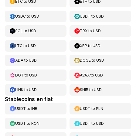
BTC
to
USD
ETH
to
USD
USDC
to
USD
USDT
to
USD
SOL
to
USD
TRX
to
USD
LTC
to
USD
XRP
to
USD
ADA
to
USD
DOGE
to
USD
DOT
to
USD
AVAX
to
USD
LINK
to
USD
SHIB
to
USD
Stablecoins en fiat
USDT
to
INR
USDT
to
PLN
USDT
to
RON
USDT
to
USD