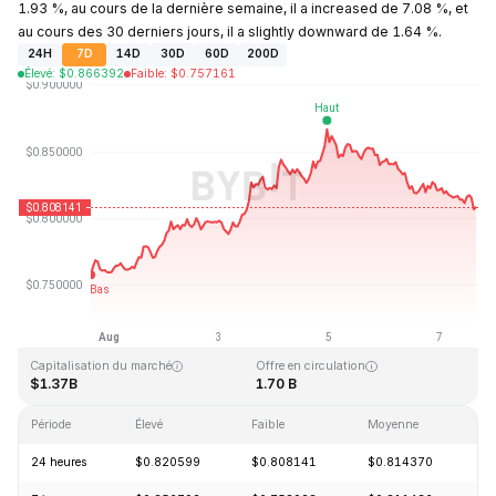
1.93 %, au cours de la dernière semaine, il a increased de 7.08 %, et
au cours des 30 derniers jours, il a slightly downward de 1.64 %.
24H
7D
14D
30D
60D
200D
Élevé
:
$
0.866392
Faible
:
$
0.757161
Dernière mise à jour : 2026-08-07, 15:46 GMT+0
Plus haut niveau historique
Plus bas niveau historique
$54.98
$0.746764
Capitalisation du marché
Offre en circulation
$1.37B
1.70 B
Période
Élevé
Faible
Moyenne
Va
24 heures
$0.820599
$0.808141
$0.814370
-