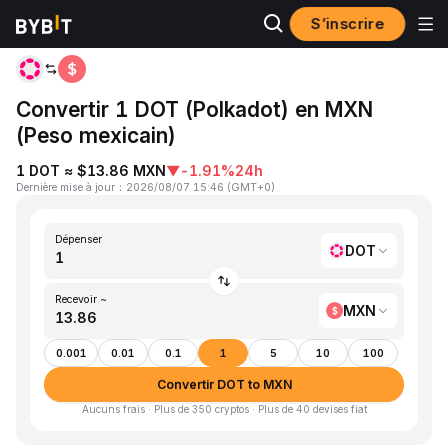
S’inscrire
Accueil
DOT to MXN
Convertir 1 DOT (Polkadot) en MXN
(Peso mexicain)
1 DOT ≈ $13.86 MXN
▼
-1.91%
24h
Dernière mise à jour
：
2026/08/07 15:46
(
GMT+0
)
Dépenser
DOT
Recevoir ~
MXN
0.001
0.01
0.1
1
5
10
100
Convertir DOT to MXN
Aucuns frais · Plus de 350 cryptos · Plus de 40 devises fiat