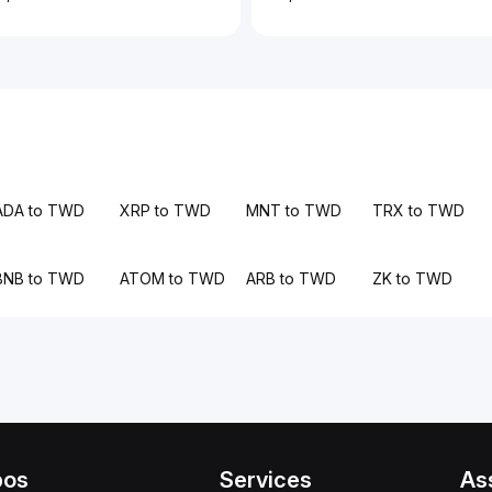
ADA to TWD
XRP to TWD
MNT to TWD
TRX to TWD
BNB to TWD
ATOM to TWD
ARB to TWD
ZK to TWD
pos
Services
As