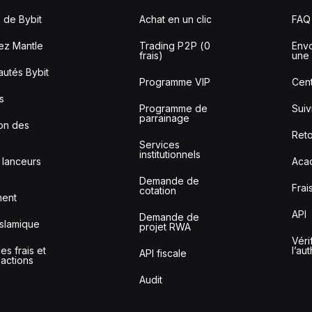
 de Bybit
Achat en un clic
FAQ
ez Mantle
Trading P2P (0
Envo
frais)
une 
utés Bybit
Programme VIP
Cent
s
Programme de
Sui
parrainage
ion des
Reto
Services
institutionnels
 lanceurs
Aca
Demande de
Frai
cotation
ment
API
Demande de
slamique
projet RWA
Véri
s frais et
l’au
API fiscale
sactions
Audit