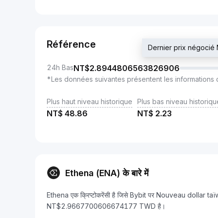
Référence
Dernier prix négoc
24h Bas
NT$
2.8944806563826906
*Les données suivantes présentent les informations 
Plus haut niveau historique
Plus bas niveau historiqu
NT$
48.86
NT$
2.23
Ethena (ENA) के बारे में
Ethena एक क्रिप्टोकरेंसी है जिसे Bybit पर Nouveau dollar ta
NT$2.9667700606674177 TWD है।