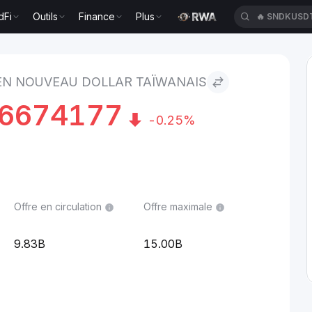
dFi
Outils
Finance
Plus
🔥
SNDKUSD
llar taïwanais
EN NOUVEAU DOLLAR TAÏWANAIS
06674177
-0.25%
Offre en circulation
Offre maximale
9.83B
15.00B