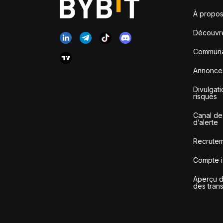
À propos
Découvr
Communa
Annonce
Divulgat
risques
Canal de
d’alerte
Recrute
Compte i
Aperçu de
des tran