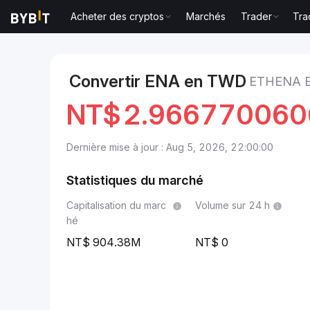
Acheter des cryptos
Marchés
Trader
Tra
Marchés
Prix du Ethena ENA
Ethena to Nouveau do
Convertir ENA en TWD
ETHENA 
NT$
2.96677006
Dernière mise à jour : Aug 5, 2026, 22:00:00
Statistiques du marché
Capitalisation du marc
Volume sur 24 h
hé
904.38M
0