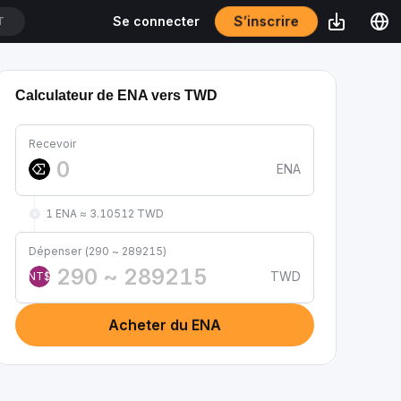
S’inscrire
Se connecter
T
Calculateur de ENA vers TWD
Recevoir
ENA
1 ENA ≈ 3.10512 TWD
Dépenser (290 ~ 289215)
TWD
NT$
Acheter du ENA