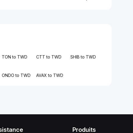
TON to TWD
CTT to TWD
SHIB to TWD
ONDO to TWD
AVAX to TWD
sistance
Produits