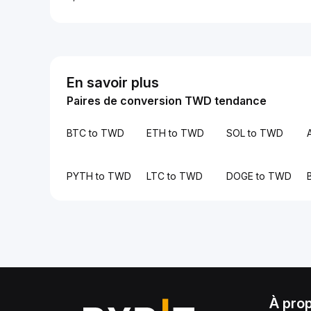
En savoir plus
Paires de conversion TWD tendance
BTC to TWD
ETH to TWD
SOL to TWD
PYTH to TWD
LTC to TWD
DOGE to TWD
À pro