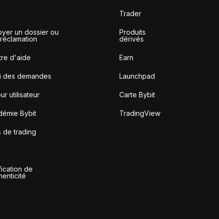
Trader
yer un dossier ou
Produits
réclamation
dérivés
re d'aide
Earn
vi des demandes
Launchpad
ur utilisateur
Carte Bybit
démie Bybit
TradingView
s de trading
fication de
thenticité