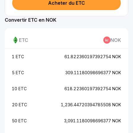
Acheter du ETC
Convertir ETC en NOK
ETC
NOK
1 ETC
61.822360197392754 NOK
5 ETC
309.11180098696377 NOK
10 ETC
618.22360197392754 NOK
20 ETC
1,236.44720394785508 NOK
50 ETC
3,091.1180098696377 NOK