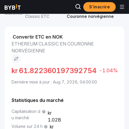
S’inscrire
Prix du Ethereum
Ethereum Classic to
Marchés
Classic ETC
Couronne norvégienne
Convertir ETC en NOK
ETHEREUM CLASSIC EN COURONNE
NORVÉGIENNE
kr
61.822360197392754
-1.04%
Dernière mise à jour : Aug 7, 2026, 04:00:00
Statistiques du marché
Capitalisation d
u marché
1.02B
Volume sur 24 h