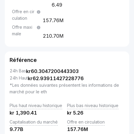
6.49
Offre en cir
culation
157.76M
Offre maxi
male
210.70M
Référence
24h Bas
kr
60.3047200443303
24h Haut
kr
62.93911427228776
*Les données suivantes présentent les informations de
marché pour le eth
Plus haut niveau historique
Plus bas niveau historique
kr
1,390.41
kr
5.26
Capitalisation du marché
Offre en circulation
9.77B
157.76M