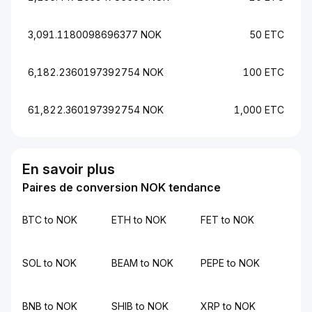
3,091.1180098696377 NOK
50 ETC
6,182.2360197392754 NOK
100 ETC
61,822.360197392754 NOK
1,000 ETC
En savoir plus
Paires de conversion NOK tendance
BTC to NOK
ETH to NOK
FET to NOK
SOL to NOK
BEAM to NOK
PEPE to NOK
BNB to NOK
SHIB to NOK
XRP to NOK