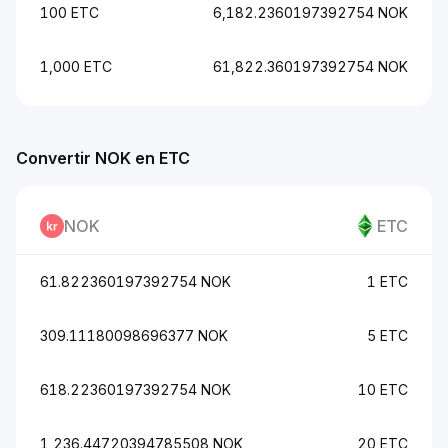
100 ETC
6,182.2360197392754 NOK
1,000 ETC
61,822.360197392754 NOK
Convertir NOK en ETC
NOK
ETC
61.822360197392754 NOK
1 ETC
309.11180098696377 NOK
5 ETC
618.22360197392754 NOK
10 ETC
1,236.44720394785508 NOK
20 ETC