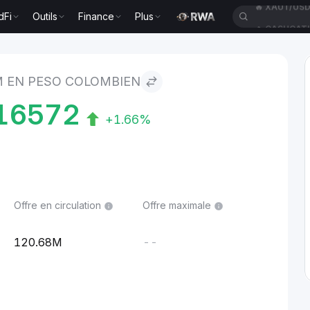
dFi
Outils
Finance
Plus
🔥
CASHCAT
colombien
 EN PESO COLOMBIEN
816572
+1.66%
Offre en circulation
Offre maximale
120.68M
--