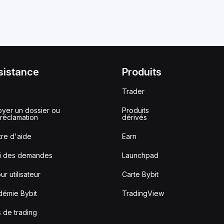
sistance
Produits
Trader
yer un dossier ou
Produits
réclamation
dérivés
re d'aide
Earn
vi des demandes
Launchpad
ur utilisateur
Carte Bybit
démie Bybit
TradingView
s de trading