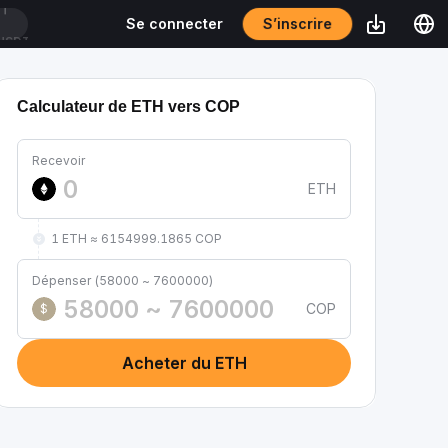
S’inscrire
Se connecter
USDT
Calculateur de ETH vers COP
Recevoir
ETH
1 ETH ≈ 6154999.1865 COP
Dépenser (58000 ~ 7600000)
COP
$
Acheter du ETH