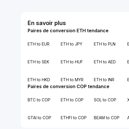
En savoir plus
Paires de conversion ETH tendance
ETH to EUR
ETH to JPY
ETH to PLN
ETH to SEK
ETH to HUF
ETH to AED
ETH to HKD
ETH to MYR
ETH to INR
Paires de conversion COP tendance
BTC to COP
ETH to COP
SOL to COP
GTAI to COP
ETHFI to COP
BEAM to COP