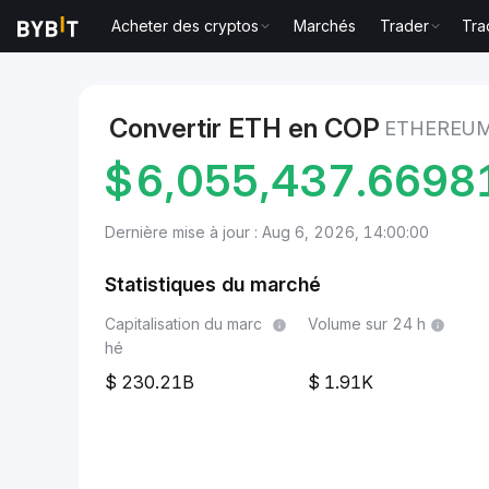
Acheter des cryptos
Marchés
Trader
Tra
Marchés
Prix du Ethereum ETH
Ethereum to Peso 
Convertir ETH en COP
ETHEREUM
$
6,055,437.669
Dernière mise à jour : Aug 6, 2026, 14:00:00
Statistiques du marché
Capitalisation du marc
Volume sur 24 h
hé
230.21B
1.91K