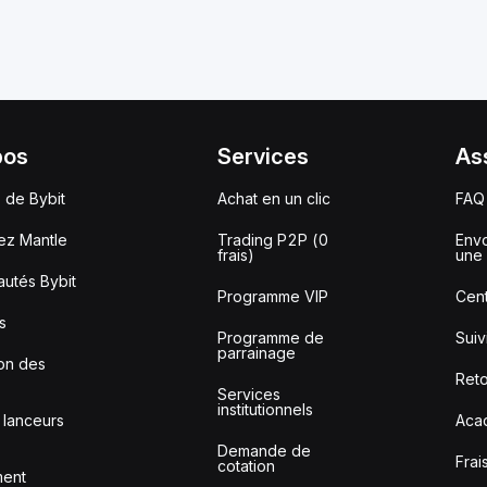
pos
Services
As
 de Bybit
Achat en un clic
FAQ
ez Mantle
Trading P2P (0
Envo
frais)
une 
utés Bybit
Programme VIP
Cent
s
Programme de
Sui
parrainage
ion des
Reto
Services
institutionnels
 lanceurs
Aca
Demande de
Frai
cotation
ment