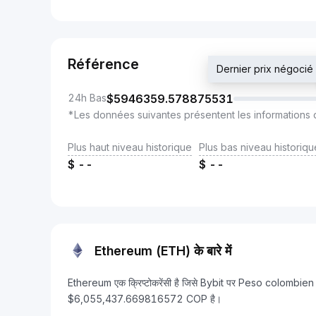
Référence
Dernier prix négoc
24h Bas
$
5946359.578875531
*Les données suivantes présentent les informations 
Plus haut niveau historique
Plus bas niveau historiqu
$
--
$
--
Ethereum (ETH) के बारे में
Ethereum एक क्रिप्टोकरेंसी है जिसे Bybit पर Peso colombien 
$6,055,437.669816572 COP है।