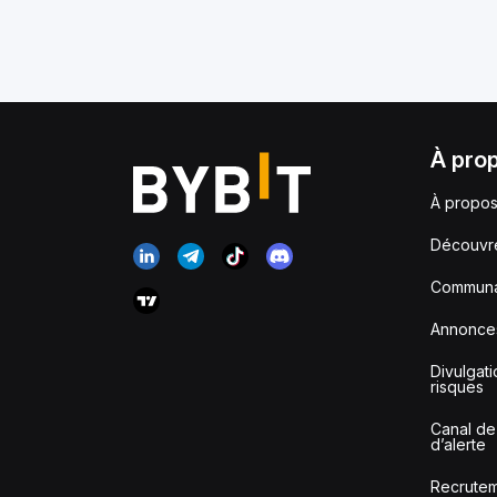
À pro
À propos
Découvr
Communa
Annonce
Divulgat
risques
Canal de
d’alerte
Recrute