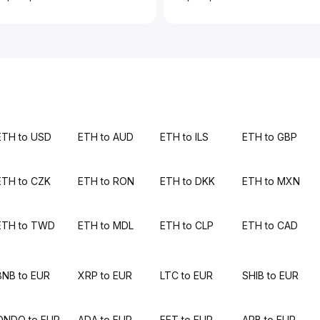
ETH to USD
ETH to AUD
ETH to ILS
ETH to GBP
ETH to CZK
ETH to RON
ETH to DKK
ETH to MXN
ETH to TWD
ETH to MDL
ETH to CLP
ETH to CAD
BNB to EUR
XRP to EUR
LTC to EUR
SHIB to EUR
ONDO to EUR
ADA to EUR
FET to EUR
ARB to EUR