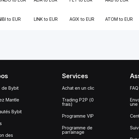
NIBI to EUR
LINK to EUR
AGIX to EUR
ATOM to EUR
pos
Services
As
 de Bybit
Achat en un clic
FAQ
ez Mantle
Trading P2P (0
Envo
frais)
une 
utés Bybit
Programme VIP
Cent
s
Programme de
Sui
parrainage
ion des