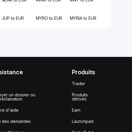
JUP to EUR
MYRO to EUR
MYRIA to EUR
sistance
Produits
Trader
yer un dossier ou
Produits
réclamation
dérivés
re d'aide
Earn
vi des demandes
Launchpad