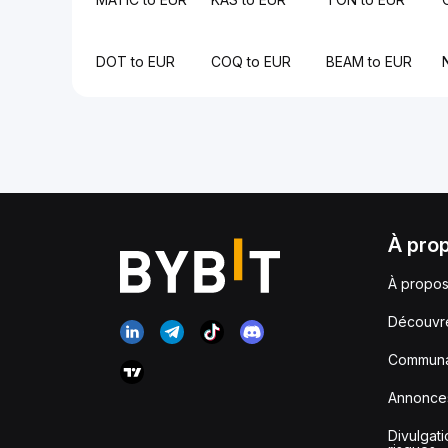
DOT to EUR
COQ to EUR
BEAM to EUR
À pro
À propos
Découvr
Communa
Annonce
Divulgat