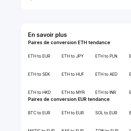
En savoir plus
Paires de conversion ETH tendance
ETH to EUR
ETH to JPY
ETH to PLN
ETH to SEK
ETH to HUF
ETH to AED
ETH to HKD
ETH to MYR
ETH to INR
Paires de conversion EUR tendance
BTC to EUR
ETH to EUR
SOL to EUR
MATIC to EUR
KAS to EUR
TON to EUR