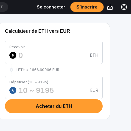
S’inscrire
Se connecter
DT
Calculateur de ETH vers EUR
Recevoir
ETH
1 ETH ≈ 1666.60966 EUR
Dépenser (10 ~ 9195)
EUR
€
Acheter du ETH