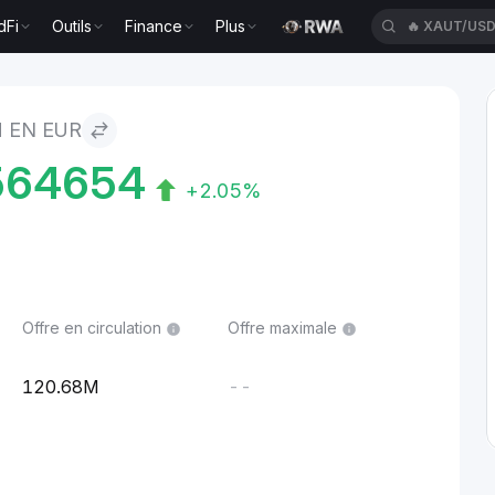
dFi
Outils
Finance
Plus
🔥
XAUT/US
 EN EUR
564654
+2.05%
Offre en circulation
Offre maximale
120.68M
--