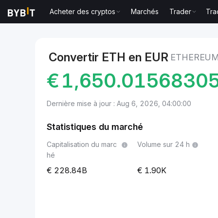
Acheter des cryptos
Marchés
Trader
Tra
Marchés
Prix du Ethereum ETH
Ethereum to EUR
Convertir ETH en EUR
ETHEREUM
€
1,650.0156830
Dernière mise à jour : Aug 6, 2026, 04:00:00
Statistiques du marché
Capitalisation du marc
Volume sur 24 h
hé
228.84B
1.90K