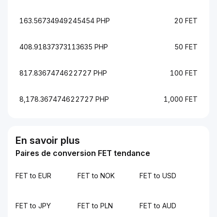
163.56734949245454 PHP
20 FET
408.91837373113635 PHP
50 FET
817.8367474622727 PHP
100 FET
8,178.367474622727 PHP
1,000 FET
En savoir plus
Paires de conversion FET tendance
FET to EUR
FET to NOK
FET to USD
FET to JPY
FET to PLN
FET to AUD