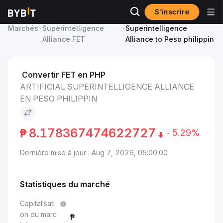
S’inscrire
Prix du Artificial
Artificial
Marchés
Superintelligence
Superintelligence
Alliance FET
Alliance to Peso philippin
Convertir FET en PHP
ARTIFICIAL SUPERINTELLIGENCE ALLIANCE
EN PESO PHILIPPIN
₱
8.178367474622727
-5.29%
Dernière mise à jour : Aug 7, 2026, 05:00:00
Statistiques du marché
Capitalisati
on du marc