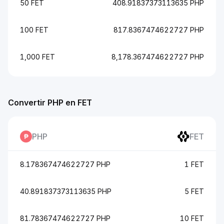
50 FET
408.91837373113635 PHP
100 FET
817.8367474622727 PHP
1,000 FET
8,178.367474622727 PHP
Convertir PHP en FET
PHP
FET
8.178367474622727 PHP
1 FET
40.891837373113635 PHP
5 FET
81.78367474622727 PHP
10 FET