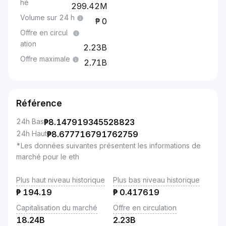
hé
299.42M
Volume sur 24 h
0
Offre en circul
ation
2.23B
Offre maximale
2.71B
Référence
24h Bas
₱
8.147919345528823
24h Haut
₱
8.677716791762759
*Les données suivantes présentent les informations de
marché pour le eth
Plus haut niveau historique
Plus bas niveau historique
₱
194.19
₱
0.417619
Capitalisation du marché
Offre en circulation
18.24B
2.23B