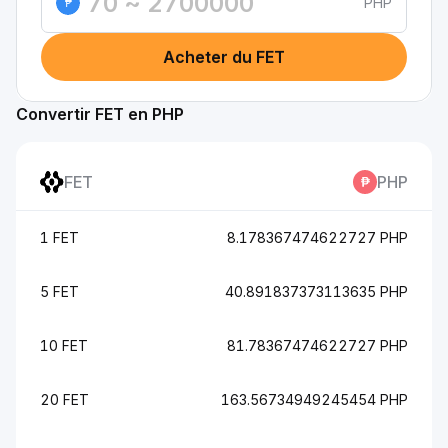
PHP
₱
Acheter du FET
Convertir FET en PHP
FET
PHP
1 FET
8.178367474622727 PHP
5 FET
40.891837373113635 PHP
10 FET
81.78367474622727 PHP
20 FET
163.56734949245454 PHP